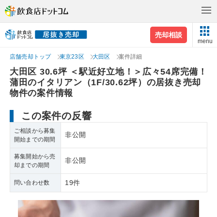
売却相談
menu
店舗売却トップ
東京23区
大田区
案件詳細
大田区 30.6坪 ＜駅近好立地！＞広々54席完備！
蒲田のイタリアン（1F/30.62坪）の居抜き売却
物件の案件情報
この案件の反響
ご相談から募集
非公開
開始までの期間
募集開始から売
非公開
却までの期間
19件
問い合わせ数