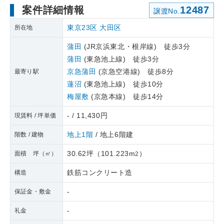
案件詳細情報
12487
譲渡No.
東京23区
大田区
所在地
蒲田
(JR京浜東北・根岸線) 徒歩3分
蒲田
(東急池上線) 徒歩3分
京急蒲田
(京急空港線) 徒歩8分
最寄り駅
蓮沼
(東急池上線) 徒歩10分
梅屋敷
(京急本線) 徒歩14分
- / 11,430円
現賃料 / 坪単価
地上1階
/ 地上6階建
階数 / 建物
30.62坪
（
101.223m
）
面積 坪（㎡）
2
鉄筋コンクリート造
構造
-
保証金・敷金
-
礼金