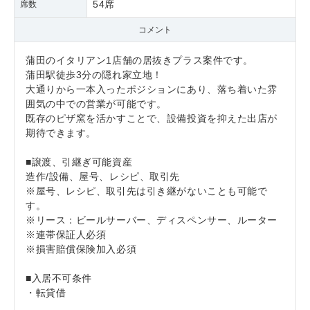
54席
席数
コメント
蒲田のイタリアン1店舗の居抜きプラス案件です。
蒲田駅徒歩3分の隠れ家立地！
大通りから一本入ったポジションにあり、落ち着いた雰
囲気の中での営業が可能です。
既存のピザ窯を活かすことで、設備投資を抑えた出店が
期待できます。
■譲渡、引継ぎ可能資産
造作/設備、屋号、レシピ、取引先
※屋号、レシピ、取引先は引き継がないことも可能で
す。
※リース：ビールサーバー、ディスペンサー、ルーター
※連帯保証人必須
※損害賠償保険加入必須
■入居不可条件
・転貸借