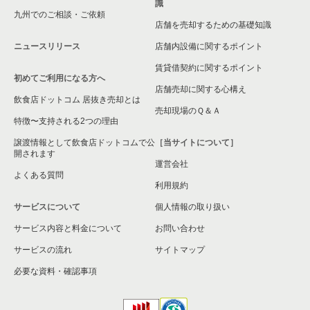
大田区のその他の居抜き売却物件の案件一覧
識
東京23区の和食の居抜き売却物件の案件一覧
九州でのご相談・ご依頼
店舗を売却するための基礎知識
東京23区の洋食の居抜き売却物件の案件一覧
ニュースリリース
店舗内設備に関するポイント
賃貸借契約に関するポイント
東京23区のその他の居抜き売却物件の案件一覧
初めてご利用になる方へ
店舗売却に関する心構え
飲食店ドットコム 居抜き売却とは
売却現場のＱ＆Ａ
特徴〜支持される2つの理由
譲渡情報として飲食店ドットコムで公
［当サイトについて］
開されます
運営会社
よくある質問
利用規約
サービスについて
個人情報の取り扱い
サービス内容と料金について
お問い合わせ
サービスの流れ
サイトマップ
必要な資料・確認事項