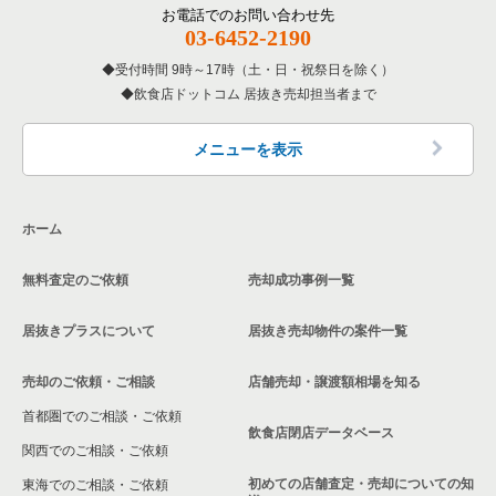
東京23区の焼肉の居抜き売却物件の案件一覧
大田区の鉄板焼き・お好み焼の居抜き売却物件の案件一覧
蒲田駅の鉄板焼き・お好み焼の居抜き売却物件の案件一覧
東京23区の1階のイタリア料理の居抜き売却物件の案件一覧
お電話でのお問い合わせ先
03-6452-2190
東京23区の鉄板焼き・お好み焼の居抜き売却物件の案件一覧
大田区のアジア料理の居抜き売却物件の案件一覧
蒲田駅のアジア料理の居抜き売却物件の案件一覧
受付時間 9時～17時（土・日・祝祭日を除く）
飲食店ドットコム 居抜き売却担当者まで
東京23区のアジア料理の居抜き売却物件の案件一覧
大田区のカフェの居抜き売却物件の案件一覧
蒲田駅のカフェの居抜き売却物件の案件一覧
東京23区のカフェの居抜き売却物件の案件一覧
大田区のテイクアウトの居抜き売却物件の案件一覧
蒲田駅のテイクアウトの居抜き売却物件の案件一覧
メニューを表示
東京23区のテイクアウトの居抜き売却物件の案件一覧
大田区のお弁当・惣菜・デリの居抜き売却物件の案件一覧
蒲田駅のバーの居抜き売却物件の案件一覧
ホーム
東京23区のお弁当・惣菜・デリの居抜き売却物件の案件一覧
大田区のカラオケ・パブ・スナックの居抜き売却物件の案件一
蒲田駅の居酒屋・ダイニングバーの居抜き売却物件の案件一覧
覧
無料査定のご依頼
売却成功事例一覧
東京23区のカラオケ・パブ・スナックの居抜き売却物件の案件
蒲田駅のその他の居抜き売却物件の案件一覧
一覧
大田区のバーの居抜き売却物件の案件一覧
居抜きプラスについて
居抜き売却物件の案件一覧
東京23区のバーの居抜き売却物件の案件一覧
大田区の居酒屋・ダイニングバーの居抜き売却物件の案件一覧
売却のご依頼・ご相談
店舗売却・譲渡額相場を知る
東京23区の居酒屋・ダイニングバーの居抜き売却物件の案件一
大田区の和食の居抜き売却物件の案件一覧
首都圏でのご相談・ご依頼
覧
飲食店閉店データベース
大田区の洋食の居抜き売却物件の案件一覧
関西でのご相談・ご依頼
東京23区の専門料理の居抜き売却物件の案件一覧
初めての店舗査定・売却についての知
東海でのご相談・ご依頼