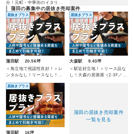
分！元町・中華街のイタリア
蒲田の募集中の居抜き売却案件
ン(2F/11.10坪)
居抜きプラス
居抜きプラス
蒲田駅 20.56坪
大森駅 9.43坪
＜角立地で視認性良好！＞レ
＜駅近好立地！＞リース品な
ンタルなし！リースなし！蒲
し！大森の居酒屋（2-3F／
田のアミューズメントバー
9.43坪）
居抜きプラス
(6F/20.56坪)
蒲田の居抜き売却案件
一覧を見る
蒲田駅 16坪