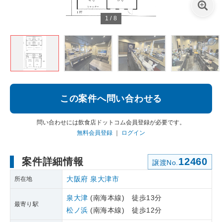
1
/
8
この案件へ問い合わせる
問い合わせには飲食店ドットコム会員登録が必要です。
無料会員登録
｜
ログイン
案件詳細情報
12460
譲渡No.
大阪府
泉大津市
所在地
泉大津
(南海本線) 徒歩13分
最寄り駅
松ノ浜
(南海本線) 徒歩12分