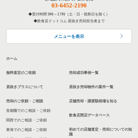
03-6452-2190
大阪府のアジア料理の居抜き売却物件の案件一覧
松ノ浜駅の現賃料20万円以下の飲食店の居抜き売却物件の案件
受付時間 9時～17時（土・日・祝祭日を除く）
一覧
飲食店ドットコム 居抜き売却担当者まで
大阪府のカフェの居抜き売却物件の案件一覧
大阪府の現賃料20万円以下の和食の居抜き売却物件の案件一覧
大阪府のテイクアウトの居抜き売却物件の案件一覧
メニューを表示
大阪府のお弁当・惣菜・デリの居抜き売却物件の案件一覧
ホーム
大阪府のカラオケ・パブ・スナックの居抜き売却物件の案件一
覧
無料査定のご依頼
売却成功事例一覧
大阪府のバーの居抜き売却物件の案件一覧
居抜きプラスについて
居抜き売却物件の案件一覧
大阪府の居酒屋・ダイニングバーの居抜き売却物件の案件一覧
売却のご依頼・ご相談
店舗売却・譲渡額相場を知る
大阪府の和食の居抜き売却物件の案件一覧
首都圏でのご相談・ご依頼
飲食店閉店データベース
大阪府の洋食の居抜き売却物件の案件一覧
関西でのご相談・ご依頼
初めての店舗査定・売却についての知
東海でのご相談・ご依頼
大阪府のその他の居抜き売却物件の案件一覧
識