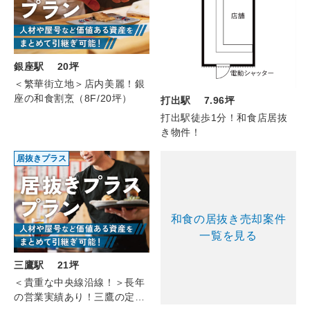
銀座駅 20坪
＜繁華街立地＞店内美麗！銀
座の和食割烹（8F/20坪）
打出駅 7.96坪
打出駅徒歩1分！和食店居抜
き物件！
居抜きプラス
和食の居抜き売却案件
一覧を見る
三鷹駅 21坪
＜貴重な中央線沿線！＞長年
の営業実績あり！三鷹の定食