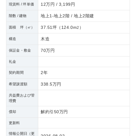
12万円 / 3,199円
現賃料 / 坪単価
地上1-地上2階 / 地上2階建
階数 / 建物
37.51坪
（
124.0m
）
面積 坪（㎡）
2
木造
構造
70万円
保証金・敷金
礼金
2年
契約期間
338.5万円
希望譲渡額
共益費および管
理費
解約引50万円
償却
更新料
情報公開日（更