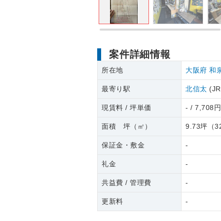
案件詳細情報
所在地
大阪府
和
最寄り駅
北信太
(J
現賃料 / 坪単価
- / 7,708
面積 坪（㎡）
9.73坪
（
3
保証金・敷金
-
礼金
-
共益費 / 管理費
-
更新料
-