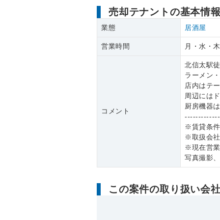
売却テナントの基本情
業態
居酒屋
営業時間
月・水・木・
北信太駅徒
ラーメン
店内はテー
周辺には
厨房機器
コメント
------------
※賃貸条
※取扱会
※現在営
写真撮影
この案件の取り扱い会