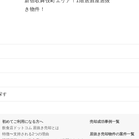
新宿歌舞伎町エリア！1階居酒屋居抜
き物件！
件の案件一覧
却物件の案件一覧
件の案件一覧
探す
却物件の案件一覧
案件一覧
ーの居抜き売却物件の案件一覧
案件一覧
の居抜き売却物件の案件一覧
却物件の案件一覧
初めてご利用になる方へ
売却成功事例一覧
却物件の案件一覧
案件一覧
却物件の案件一覧
飲食店ドットコム 居抜き売却とは
特徴〜支持される2つの理由
居抜き売却物件の案件一覧
案件一覧
売却物件の案件一覧