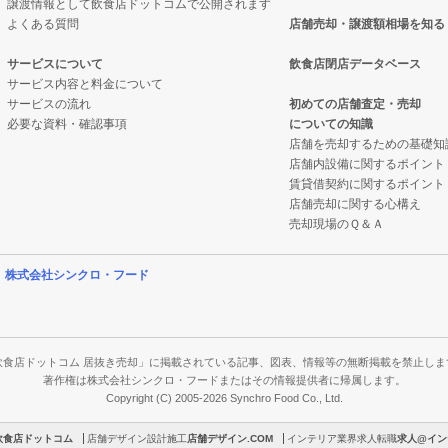
譲渡情報として飲食店ドットコムで公開されます
よくある質問
店舗売却・譲渡額相場を知る
案件一覧
グバーの居抜き売却物件の案件一覧
サービスについて
飲食店閉店データベース
抜き売却物件の案件一覧
き売却物件の案件一覧
サービス内容と料金について
サービスの流れ
初めての店舗査定・売却
必要な資料・確認事項
についての知識
物件の案件一覧
き売却物件の案件一覧
店舗を売却するための基礎知
店舗内設備に関するポイント
の案件一覧
抜き売却物件の案件一覧
賃貸借契約に関するポイント
店舗売却に関する心構え
却物件の案件一覧
イニングバーの居抜き売却物件の案件一覧
売却現場のＱ＆Ａ
抜き売却物件の案件一覧
き売却物件の案件一覧
営
株式会社シンクロ・フード
クの居抜き売却物件の案件一覧
き売却物件の案件一覧
案件一覧
抜き売却物件の案件一覧
飲食店ドットコム 居抜き売却」に掲載されている記事、図表、情報等の無断掲載を禁止しま
著作権は株式会社シンクロ・フードまたはその情報提供者に帰属します。
Copyright (C) 2005-2026 Synchro Food Co., Ltd.
の居抜き売却物件の案件一覧
イニングバーの居抜き売却物件の案件一覧
飲食店ドットコム
店舗デザイン設計施工
店舗デザイン.COM
インテリア業界求人転職
求人@イン