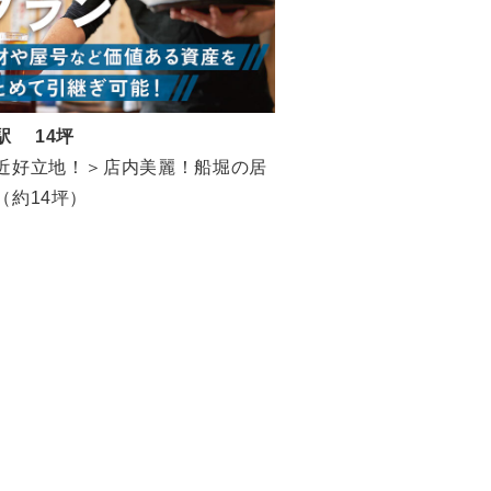
駅 14坪
近好立地！＞店内美麗！船堀の居
（約14坪）