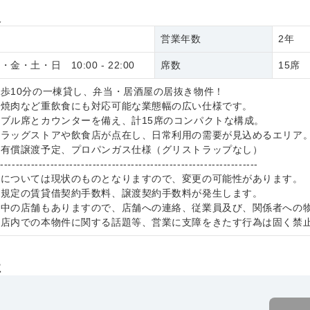
報
営業年数
2年
金・土・日 10:00 - 22:00
席数
15席
歩10分の一棟貸し、弁当・居酒屋の居抜き物件！
・焼肉など重飲食にも対応可能な業態幅の広い仕様です。
ブル席とカウンターを備え、計15席のコンパクトな構成。
ドラッグストアや飲食店が点在し、日常利用の需要が見込めるエリア
は有償譲渡予定、プロパンガス仕様（グリストラップなし）
--------------------------------------------------------------------
件については現状のものとなりますので、変更の可能性があります。
社規定の賃貸借契約手数料、譲渡契約手数料が発生します。
業中の店舗もありますので、店舗への連絡、従業員及び、関係者への
、店内での本物件に関する話題等、営業に支障をきたす行為は固く禁
社