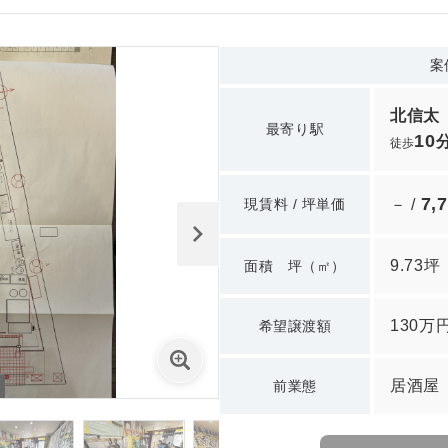
案
北信太
最寄り駅
10
徒歩
7,
現賃料 / 坪単価
－ /
9.73坪
面積 坪（㎡）
130万
希望譲渡額
居酒屋
前業態