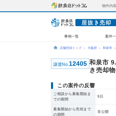
物件内
事例一覧
案件
店舗売却トップ
大阪府
和泉市
和泉市 
12405
譲渡No.
き売却物
この案件の反響
ご相談から募集開始ま
9日
での期間
募集開始から売却まで
非公開
の期間