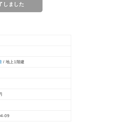
了しました
階
/ 地上1階建
円
04-09