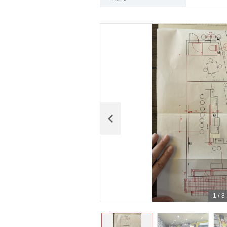
1
/
8