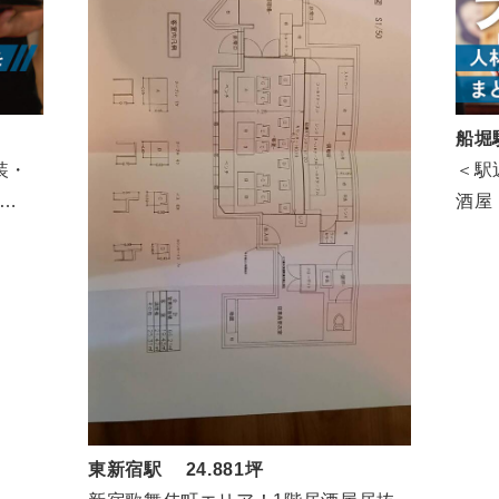
船堀
装・
＜駅
酒屋
東新宿駅 24.881坪