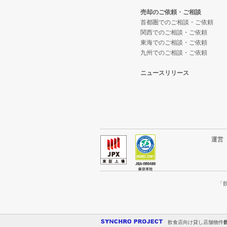
売却のご依頼・ご相談
大阪府の焼肉の居抜き売却物件の
大阪府の1階の居酒屋・ダイニン
首都圏でのご相談・ご依頼
関西でのご相談・ご依頼
大阪府の鉄板焼き・お好み焼の居
大阪府の10坪以下の飲食店の居抜
東海でのご相談・ご依頼
九州でのご相談・ご依頼
大阪府のアジア料理の居抜き売却
和泉市の10坪以下の飲食店の居抜
ニュースリリース
大阪府のカフェの居抜き売却物件
北信太駅の10坪以下の飲食店の居
大阪府のテイクアウトの居抜き売
大阪府の10坪以下の居酒屋・ダ
大阪府のお弁当・惣菜・デリの居
大阪府の20坪以下の飲食店の居抜
運
大阪府のカラオケ・パブ・スナッ
和泉市の20坪以下の飲食店の居抜
大阪府のバーの居抜き売却物件の
北信太駅の20坪以下の飲食店の居
「
大阪府の居酒屋・ダイニングバー
大阪府の20坪以下の居酒屋・ダ
飲食店向け貸し店舗物件