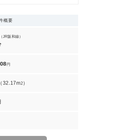
件概要
（JR阪和線）
分
708
円
（
32.17m
）
2
円