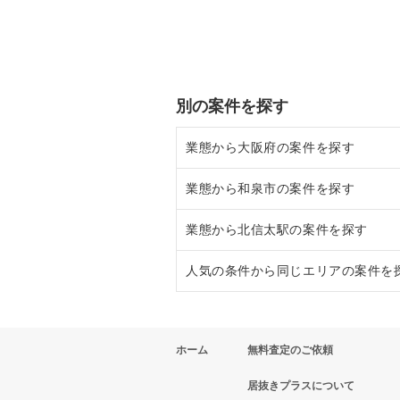
別の案件を探す
業態から大阪府の案件を探す
業態から和泉市の案件を探す
大阪府のラーメンの居抜き売却物
業態から北信太駅の案件を探す
大阪府のフランス料理の居抜き売
和泉市のラーメンの居抜き売却物
人気の条件から同じエリアの案件を
大阪府のイタリア料理の居抜き売
和泉市の焼肉の居抜き売却物件の
北信太駅の居酒屋・ダイニングバ
大阪府の中華の居抜き売却物件の
和泉市の居酒屋・ダイニングバー
大阪府の1階の飲食店の居抜き売
ホーム
無料査定のご依頼
大阪府のそば・うどんの居抜き売
和泉市の洋食の居抜き売却物件の
和泉市の1階の飲食店の居抜き売
居抜きプラスについて
大阪府の寿司の居抜き売却物件の
北信太駅の1階の飲食店の居抜き