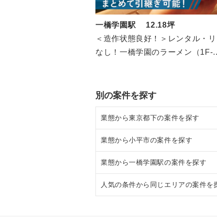
一橋学園駅 12.18坪
＜造作状態良好！＞レンタル・リ
なし！一橋学園のラーメン（1F-
2F/12.18坪）
別の案件を探す
業態から東京都下の案件を探す
業態から小平市の案件を探す
東京都下のラーメンの居抜き売却
業態から一橋学園駅の案件を探す
東京都下のフランス料理の居抜き
小平市のラーメンの居抜き売却物
人気の条件から同じエリアの案件を
東京都下のイタリア料理の居抜き
小平市の寿司の居抜き売却物件の
一橋学園駅のラーメンの居抜き売
東京都下の中華の居抜き売却物件
小平市のカフェの居抜き売却物件
一橋学園駅のテイクアウトの居抜
東京都下の1階の飲食店の居抜き