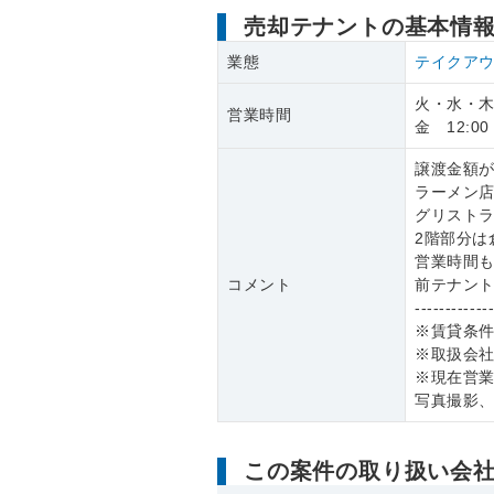
売却テナントの基本情
業態
テイクア
火・水・木・
営業時間
金 12:00 -
譲渡金額が
ラーメン
グリスト
2階部分
営業時間
コメント
前テナン
------------
※賃貸条
※取扱会
※現在営
写真撮影
この案件の取り扱い会