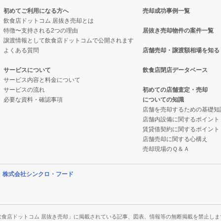
初めてご利用になる方へ
売却成功事例一覧
売却物件の案件一覧
却物件の案件一覧
件の案件一覧
却物件の案件一覧
飲食店ドットコム 居抜き売却とは
特徴〜支持される2つの理由
居抜き売却物件の案件一覧
の案件一覧
クの居抜き売却物件の案件一覧
バーの居抜き売却物件の案件一覧
き売却物件の案件一覧
譲渡情報として飲食店ドットコムで公開されます
よくある質問
店舗売却・譲渡額相場を知る
の案件一覧
案件一覧
居抜き売却物件の案件一覧
サービスについて
飲食店閉店データベース
居抜き売却物件の案件一覧
の居抜き売却物件の案件一覧
抜き売却物件の案件一覧
サービス内容と料金について
サービスの流れ
初めての店舗査定・売却
必要な資料・確認事項
についての知識
却物件の案件一覧
案件一覧
き売却物件の案件一覧
店舗を売却するための基礎知
店舗内設備に関するポイント
件の案件一覧
案件一覧
の居抜き売却物件の案件一覧
賃貸借契約に関するポイント
店舗売却に関する心構え
売却物件の案件一覧
の案件一覧
ウトの居抜き売却物件の案件一覧
売却現場のＱ＆Ａ
居抜き売却物件の案件一覧
飲食店の居抜き売却物件の案件一覧
営
株式会社シンクロ・フード
ックの居抜き売却物件の案件一覧
食店の居抜き売却物件の案件一覧
の案件一覧
の飲食店の居抜き売却物件の案件一覧
飲食店ドットコム 居抜き売却」に掲載されている記事、図表、情報等の無断掲載を禁止しま