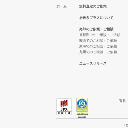
ホーム
無料査定のご依頼
東京都下のそば・うどんの居抜き
小平市のテイクアウトの居抜き売
一橋学園駅のバーの居抜き売却物
小平市の1階の飲食店の居抜き売
居抜きプラスについて
東京都下の寿司の居抜き売却物件
小平市のカラオケ・パブ・スナッ
一橋学園駅の居酒屋・ダイニング
一橋学園駅の1階の飲食店の居抜
売却のご依頼・ご相談
東京都下の焼肉の居抜き売却物件
小平市のバーの居抜き売却物件の
東京都下の1階のテイクアウトの
首都圏でのご相談・ご依頼
関西でのご相談・ご依頼
東京都下の鉄板焼き・お好み焼の
小平市の居酒屋・ダイニングバー
東京都下の20坪以下の飲食店の居
東海でのご相談・ご依頼
九州でのご相談・ご依頼
東京都下のアジア料理の居抜き売
小平市の和食の居抜き売却物件の
小平市の20坪以下の飲食店の居抜
ニュースリリース
東京都下のカフェの居抜き売却物
小平市の洋食の居抜き売却物件の
一橋学園駅の20坪以下の飲食店
東京都下のテイクアウトの居抜き
小平市のその他の居抜き売却物件
東京都下の20坪以下のテイクア
東京都下のお弁当・惣菜・デリの
東京都下の現賃料20万円以下の
運
東京都下のカラオケ・パブ・スナ
小平市の現賃料20万円以下の飲
東京都下のバーの居抜き売却物件
一橋学園駅の現賃料20万円以下
「