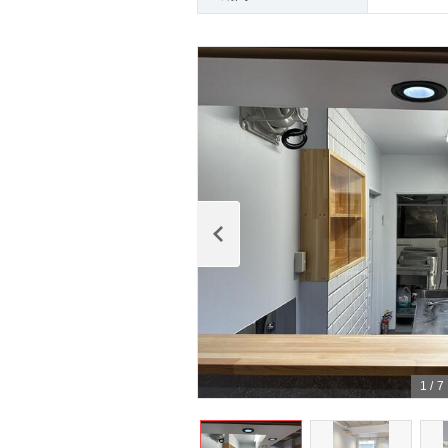
1
/
7