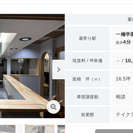
案
一橋学
最寄り駅
4
分
徒歩
10
現賃料 / 坪単価
－ /
16.5坪
面積 坪（㎡）
相談
希望譲渡額
テイク
前業態