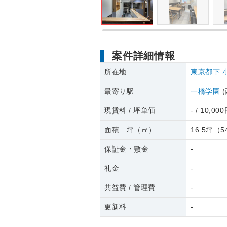
案件詳細情報
所在地
東京都下
最寄り駅
一橋学園
(
現賃料 / 坪単価
- / 10,00
面積 坪（㎡）
16.5坪
（
5
保証金・敷金
-
礼金
-
共益費 / 管理費
-
更新料
-