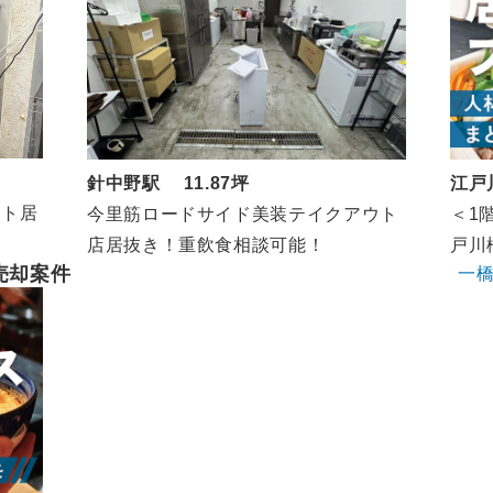
針中野駅 11.87坪
江戸
ウト居
今里筋ロードサイド美装テイクアウト
＜1
店居抜き！重飲食相談可能！
戸川
売却案件
一