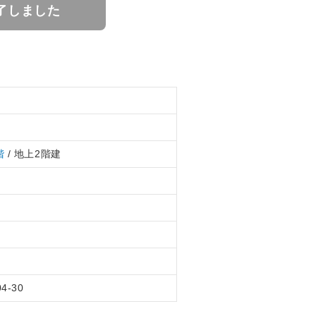
了しました
階
/ 地上2階建
04-30