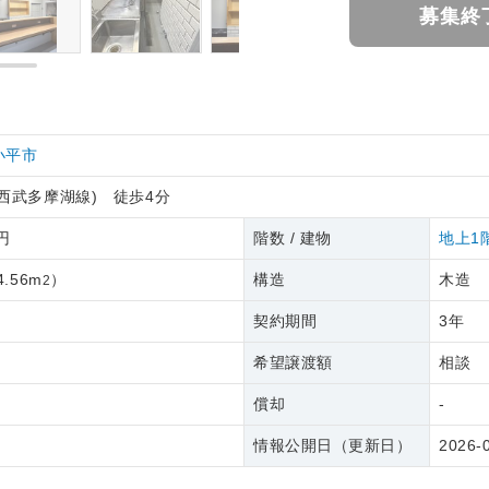
募集終
小平市
西武多摩湖線) 徒歩4分
0円
階数 / 建物
地上1
4.56m
）
構造
木造
2
契約期間
3年
希望譲渡額
相談
償却
-
情報公開日（更新日）
2026-