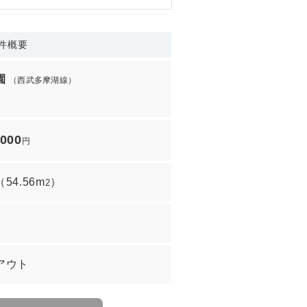
件概要
園
（西武多摩湖線）
,000
円
（
54.56m
）
2
アウト