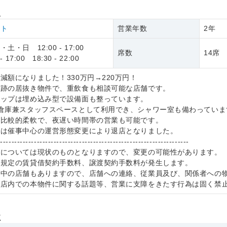
報
ウト
営業年数
2年
土・日 12:00 - 17:00
席数
14席
 17:00 18:30 - 22:00
減額になりました！330万円→220万円！
店跡の居抜き物件で、重飲食も相談可能な店舗です。
ラップは埋め込み型で設備面も整っています。
は倉庫兼スタッフスペースとして利用でき、シャワー室も備わっていま
も比較的柔軟で、夜遅い時間帯の営業も可能です。
トは催事中心の運営形態変更により退店となりました。
--------------------------------------------------------------------
件については現状のものとなりますので、変更の可能性があります。
社規定の賃貸借契約手数料、譲渡契約手数料が発生します。
業中の店舗もありますので、店舗への連絡、従業員及び、関係者への
、店内での本物件に関する話題等、営業に支障をきたす行為は固く禁
社