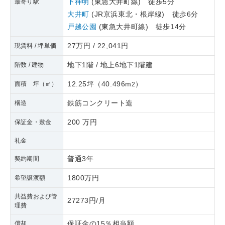
下神明
(東急大井町線) 徒歩5分
最寄り駅
大井町
(JR京浜東北・根岸線) 徒歩6分
戸越公園
(東急大井町線) 徒歩14分
27万円 / 22,041円
現賃料 / 坪単価
地下1階 / 地上6地下1階建
階数 / 建物
12.25坪
（
40.496m
）
面積 坪（㎡）
2
鉄筋コンクリート造
構造
200 万円
保証金・敷金
礼金
普通3年
契約期間
1800万円
希望譲渡額
共益費および管
27273円/月
理費
保証金の15％相当額
償却