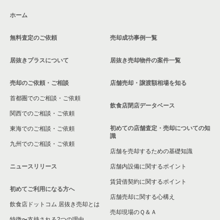
五反田駅の居酒屋・ダイニングバーの居抜き売却物件の案件一
ホーム
覧
東京23区のお弁当・惣菜・デリの居抜き売却物件の案件一覧
品川区のお弁当・惣菜・デリの居抜き売却物件の案件一覧
五反田駅の和食の居抜き売却物件の案件一覧
無料査定のご依頼
売却成功事例一覧
東京23区のカラオケ・パブ・スナックの居抜き売却物件の案件
品川区のカラオケ・パブ・スナックの居抜き売却物件の案件一
一覧
覧
五反田駅の洋食の居抜き売却物件の案件一覧
居抜きプラスについて
居抜き売却物件の案件一覧
東京23区のバーの居抜き売却物件の案件一覧
品川区のバーの居抜き売却物件の案件一覧
五反田駅のその他の居抜き売却物件の案件一覧
売却のご依頼・ご相談
店舗売却・譲渡額相場を知る
東京23区の居酒屋・ダイニングバーの居抜き売却物件の案件一
品川区の居酒屋・ダイニングバーの居抜き売却物件の案件一覧
首都圏でのご相談・ご依頼
覧
飲食店閉店データベース
品川区の和食の居抜き売却物件の案件一覧
関西でのご相談・ご依頼
東京23区の専門料理の居抜き売却物件の案件一覧
初めての店舗査定・売却についての知
東海でのご相談・ご依頼
品川区の洋食の居抜き売却物件の案件一覧
識
東京23区の和食の居抜き売却物件の案件一覧
九州でのご相談・ご依頼
店舗を売却するための基礎知識
品川区のその他の居抜き売却物件の案件一覧
東京23区の洋食の居抜き売却物件の案件一覧
ニュースリリース
店舗内設備に関するポイント
賃貸借契約に関するポイント
東京23区のその他の居抜き売却物件の案件一覧
初めてご利用になる方へ
店舗売却に関する心構え
飲食店ドットコム 居抜き売却とは
売却現場のＱ＆Ａ
特徴〜支持される2つの理由