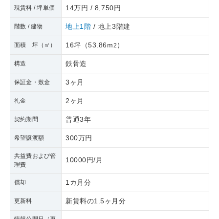
14万円 / 8,750円
現賃料 / 坪単価
地上1階
/ 地上3階建
階数 / 建物
16坪
（
53.86m
）
面積 坪（㎡）
2
鉄骨造
構造
3ヶ月
保証金・敷金
2ヶ月
礼金
普通3年
契約期間
300万円
希望譲渡額
共益費および管
10000円/月
理費
1カ月分
償却
新賃料の1.5ヶ月分
更新料