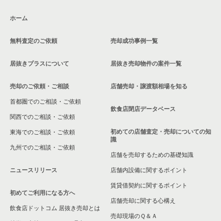
千葉県のお弁当・惣菜・デリの居抜き売却物件の案件一覧
松戸駅のその他の居抜き売却物件の案件一覧
松戸駅の20坪以下の飲食店の居抜き売却物件の案件一覧
松戸市のバーの居抜き売却物件の案件一覧
ホーム
千葉県のカラオケ・パブ・スナックの居抜き売却物件の案件一
北国分駅の20坪以下の飲食店の居抜き売却物件の案件一覧
覧
松戸市の居酒屋・ダイニングバーの居抜き売却物件の案件一覧
無料査定のご依頼
売却成功事例一覧
千葉県の20坪以下のラーメンの居抜き売却物件の案件一覧
千葉県のバーの居抜き売却物件の案件一覧
松戸市の和食の居抜き売却物件の案件一覧
居抜きプラスについて
居抜き売却物件の案件一覧
千葉県の現賃料20万円以下の飲食店の居抜き売却物件の案件一
千葉県の居酒屋・ダイニングバーの居抜き売却物件の案件一覧
松戸市の洋食の居抜き売却物件の案件一覧
覧
売却のご依頼・ご相談
店舗売却・譲渡額相場を知る
千葉県の和食の居抜き売却物件の案件一覧
松戸市のその他の居抜き売却物件の案件一覧
松戸市の現賃料20万円以下の飲食店の居抜き売却物件の案件一
首都圏でのご相談・ご依頼
覧
飲食店閉店データベース
千葉県の洋食の居抜き売却物件の案件一覧
関西でのご相談・ご依頼
松戸駅の現賃料20万円以下の飲食店の居抜き売却物件の案件一
初めての店舗査定・売却についての知
東海でのご相談・ご依頼
覧
千葉県のその他の居抜き売却物件の案件一覧
識
九州でのご相談・ご依頼
店舗を売却するための基礎知識
北国分駅の現賃料20万円以下の飲食店の居抜き売却物件の案件
一覧
ニュースリリース
店舗内設備に関するポイント
千葉県の現賃料20万円以下のラーメンの居抜き売却物件の案件
賃貸借契約に関するポイント
初めてご利用になる方へ
一覧
店舗売却に関する心構え
飲食店ドットコム 居抜き売却とは
売却現場のＱ＆Ａ