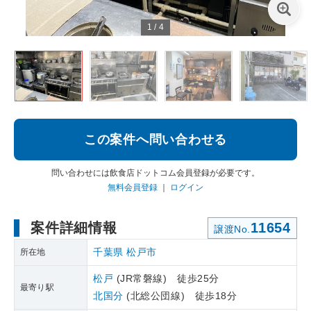
1
/
4
この案件へ問い合わせる
問い合わせには飲食店ドットコム会員登録が必要です。
無料会員登録
｜
ログイン
案件詳細情報
11654
譲渡No.
千葉県
松戸市
所在地
松戸
(JR常磐線) 徒歩25分
最寄り駅
北国分
(北総公団線) 徒歩18分