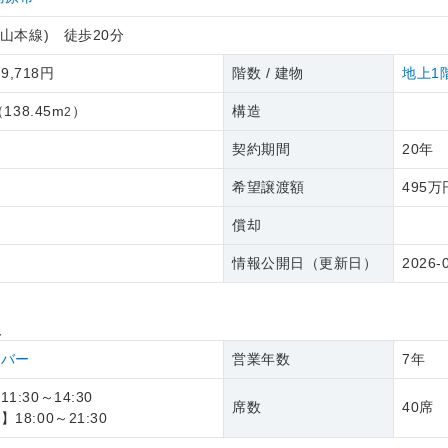
高山本線) 徒歩20分
 9,718円
階数 / 建物
地上1
（
138.45m
）
構造
2
契約期間
20年
希望譲渡額
495万
償却
情報公開日（更新日）
2026-
報
グバー
営業年数
7年
1:30～14:30
席数
40席
18:00～21:30