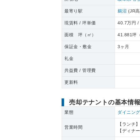
最寄り駅
鵜沼
(JR
現賃料 / 坪単価
40.7万円 /
面積 坪（㎡）
41.881坪
保証金・敷金
3ヶ月
礼金
共益費 / 管理費
更新料
売却テナントの基本情
業態
ダイニン
【ランチ】1
営業時間
【ディナー】