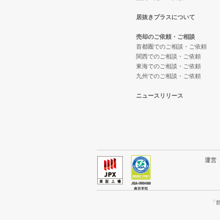
居抜きプラスについて
岐阜県のバーの居抜き売却物件の
鵜沼駅の1階の飲食店の居抜き売
売却のご依頼・ご相談
岐阜県の居酒屋・ダイニングバー
岐阜県の1階の居酒屋・ダイニン
首都圏でのご相談・ご依頼
関西でのご相談・ご依頼
岐阜県の洋食の居抜き売却物件の
東海でのご相談・ご依頼
九州でのご相談・ご依頼
岐阜県のその他の居抜き売却物件
ニュースリリース
運
「