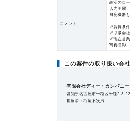
鵜沼のロ
店内美麗
厨房機器
------------
コメント
※賃貸条
※取扱会
※現在営
写真撮影
この案件の取り扱い会
有限会社ディー・カンパニー
愛知県名古屋市千種区千種2-8-2
担当者：稲垣不次男