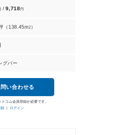
9,718
/
円
円
1坪
（
138.45m
）
2
円
ングバー
へ問い合わせる
ットコム会員登録が必要です。
登録
｜
ログイン