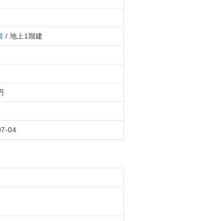
階
/ 地上1階建
円
07-04