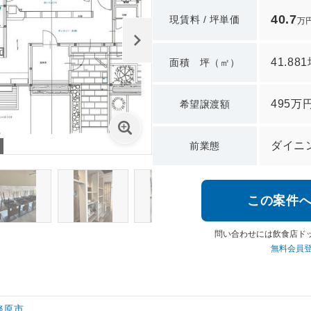
40.7
現賃料 / 坪単価
万
41.88
面積 坪（㎡）
495万
希望譲渡額
ダイニ
前業態
この案件
問い合わせには飲食店ド
無料会員
務原市