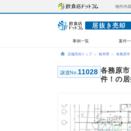
物件内
事例一覧
案件
店舗売却トップ
岐阜県
各務原市
各務原市
11028
譲渡No.
件！の居