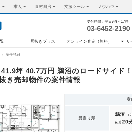
装
求人
食材厨房
支援ツール
ノウハウ
受付時間：平日9時～17時
03-6452-2190
一覧
居抜きプラス
オンライン査定（無料）
サ
案件詳細
 41.9坪 40.7万円 鵜沼のロードサイ
抜き売却物件の案件情報
案
鵜沼
（
最寄り駅
20
徒歩