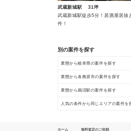
武蔵新城駅 31坪
武蔵新城駅徒歩5分！居酒屋居抜
件！
別の案件を探す
業態から岐阜県の案件を探す
業態から各務原市の案件を探す
岐阜県のそば・うどんの居抜き売
業態から鵜沼駅の案件を探す
岐阜県の焼肉の居抜き売却物件の
各務原市のテイクアウトの居抜き
人気の条件から同じエリアの案件を
岐阜県のカフェの居抜き売却物件
各務原市のお弁当・惣菜・デリの
鵜沼駅のお弁当・惣菜・デリの居
岐阜県のテイクアウトの居抜き売
各務原市の居酒屋・ダイニングバ
鵜沼駅の居酒屋・ダイニングバー
岐阜県の1階の飲食店の居抜き売
ホーム
無料査定のご依頼
岐阜県のお弁当・惣菜・デリの居
各務原市の1階の飲食店の居抜き