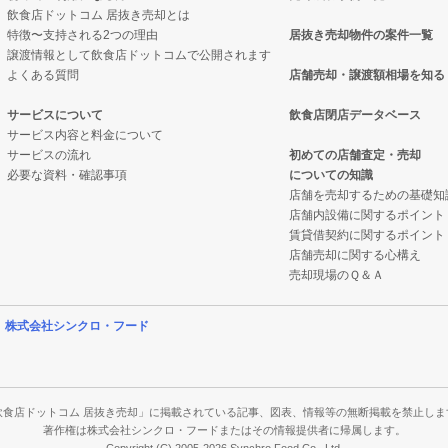
飲食店ドットコム 居抜き売却とは
特徴〜支持される2つの理由
居抜き売却物件の案件一覧
案件一覧
却物件の案件一覧
譲渡情報として飲食店ドットコムで公開されます
よくある質問
店舗売却・譲渡額相場を知る
の居抜き売却物件の案件一覧
グバーの居抜き売却物件の案件一覧
サービスについて
飲食店閉店データベース
案件一覧
サービス内容と料金について
サービスの流れ
初めての店舗査定・売却
必要な資料・確認事項
についての知識
の案件一覧
店舗を売却するための基礎知
店舗内設備に関するポイント
賃貸借契約に関するポイント
店舗売却に関する心構え
売却現場のＱ＆Ａ
営
株式会社シンクロ・フード
飲食店ドットコム 居抜き売却」に掲載されている記事、図表、情報等の無断掲載を禁止しま
著作権は株式会社シンクロ・フードまたはその情報提供者に帰属します。
Copyright (C) 2005-2026 Synchro Food Co., Ltd.