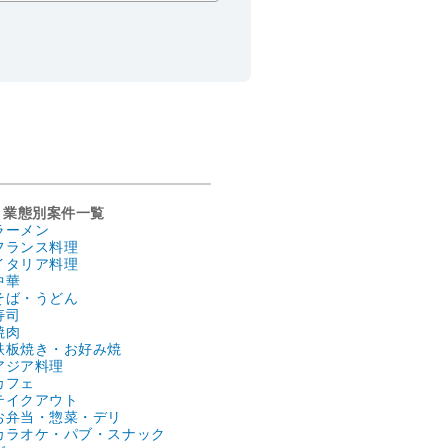
業態別案件一覧
ラーメン
フランス料理
イタリア料理
中華
そば・うどん
寿司
焼肉
鉄板焼き・お好み焼
アジア料理
カフェ
テイクアウト
お弁当・惣菜・デリ
カラオケ・パブ・スナック