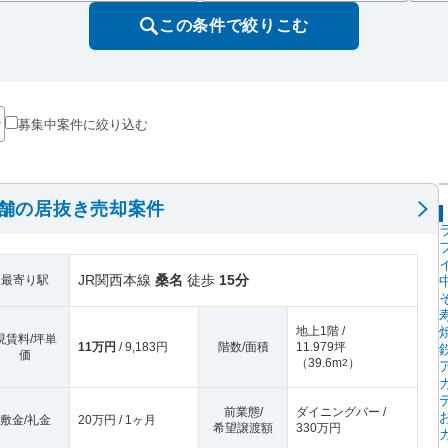
この条件で絞りこむ
募集中案件に絞り込む
店舗の居抜き売却案件
JR関西本線
桑名
徒歩
15分
最寄り駅
地上1階 /
現賃料/坪単
11万円
/ 9,183円
階数/面積
11.979坪
価
（
39.6m
）
2
前業態/
ダイニングバー /
敷金/礼金
20万円 / 1ヶ月
希望譲渡額
330万円