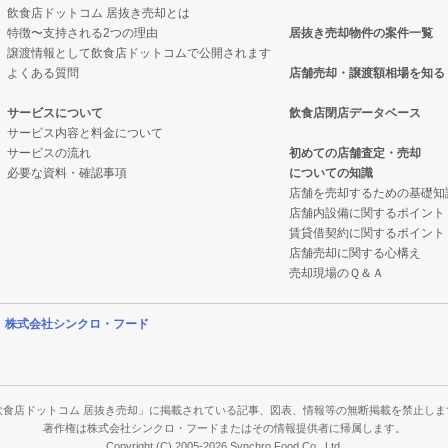
飲食店ドットコム 居抜き売却とは
特徴〜支持される2つの理由
居抜き売却物件の案件一覧
譲渡情報として飲食店ドットコムで公開されます
よくある質問
店舗売却・譲渡額相場を知る
サービスについて
飲食店閉店データベース
サービス内容と料金について
サービスの流れ
初めての店舗査定・売却
必要な資料・確認事項
についての知識
店舗を売却するための基礎知
店舗内設備に関するポイント
賃貸借契約に関するポイント
店舗売却に関する心構え
売却現場のＱ＆Ａ
営
株式会社シンクロ・フード
飲食店ドットコム 居抜き売却」に掲載されている記事、図表、情報等の無断掲載を禁止しま
著作権は株式会社シンクロ・フードまたはその情報提供者に帰属します。
Copyright (C) 2005-2026 Synchro Food Co., Ltd.