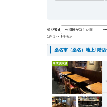
並び替え
1
件
1
〜
1
件表示
桑名市（桑名）地上1階
居抜き譲渡