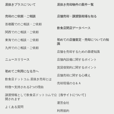
居抜きプラスについて
居抜き売却物件の案件一覧
名古屋市港区の飲食店の居抜き売却物件の案件一覧
売却のご依頼・ご相談
店舗売却・譲渡額相場を知る
安城市の飲食店の居抜き売却物件の案件一覧
首都圏でのご相談・ご依頼
豊橋市の飲食店の居抜き売却物件の案件一覧
飲食店閉店データベース
関西でのご相談・ご依頼
稲沢市の飲食店の居抜き売却物件の案件一覧
初めての店舗査定・売却についての知
東海でのご相談・ご依頼
識
九州でのご相談・ご依頼
小牧市の飲食店の居抜き売却物件の案件一覧
店舗を売却するための基礎知識
ニュースリリース
店舗内設備に関するポイント
名古屋市熱田区の飲食店の居抜き売却物件の案件一覧
賃貸借契約に関するポイント
初めてご利用になる方へ
豊田市の飲食店の居抜き売却物件の案件一覧
店舗売却に関する心構え
飲食店ドットコム 居抜き売却とは
瀬戸市の飲食店の居抜き売却物件の案件一覧
売却現場のＱ＆Ａ
特徴〜支持される2つの理由
名古屋市守山区の飲食店の居抜き売却物件の案件一覧
譲渡情報として飲食店ドットコムで公
［当サイトについて］
開されます
運営会社
江南市の飲食店の居抜き売却物件の案件一覧
よくある質問
利用規約