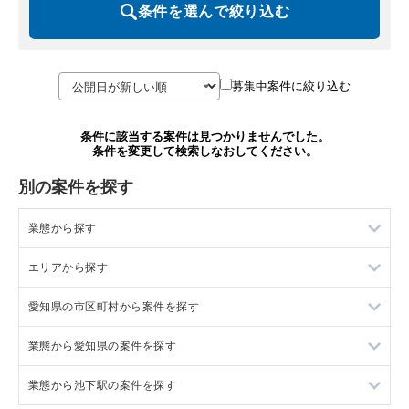
条件を選んで絞り込む
募集中案件に絞り込む
条件に該当する案件は見つかりませんでした。
条件を変更して検索しなおしてください。
別の案件を探す
業態から探す
エリアから探す
ラーメンの居抜き売却物件の案件一覧
愛知県の市区町村から案件を探す
フランス料理の居抜き売却物件の案件一覧
東京23区の飲食店の居抜き売却物件の案件一覧
業態から愛知県の案件を探す
イタリア料理の居抜き売却物件の案件一覧
東京都下の飲食店の居抜き売却物件の案件一覧
岡崎市の飲食店の居抜き売却物件の案件一覧
業態から池下駅の案件を探す
中華の居抜き売却物件の案件一覧
千葉県の飲食店の居抜き売却物件の案件一覧
半田市の飲食店の居抜き売却物件の案件一覧
愛知県のラーメンの居抜き売却物件の案件一覧