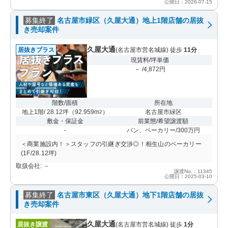
公開日：2026-07-15
募集終了
名古屋市緑区（久屋大通）地上1階店舗の居抜
き売却案件
久屋大通
居抜きプラス
(名古屋市営名城線) 徒歩
11分
現賃料/坪単価
－ /4,872円
階数/面積
所在地
地上1階/ 28.12坪
（
92.959m
）
名古屋市緑区
2
敷金・保証金
前業態/希望譲渡額
-
パン、ベーカリー/300万円
＜商業施設内！＞スタッフの引継ぎ交渉◎！相生山のベーカリー
(1F/28.12坪)
取扱会社: －
譲渡No.：11345
公開日：2025-03-10
募集終了
名古屋市東区（久屋大通）地下1階店舗の居抜
き売却案件
久屋大通
居抜き譲渡
(名古屋市営名城線) 徒歩
1分