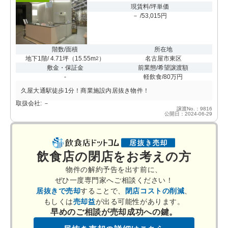
現賃料/坪単価
－ /53,015円
階数/面積
所在地
地下1階/ 4.71坪
（
15.55m
）
名古屋市東区
2
敷金・保証金
前業態/希望譲渡額
-
軽飲食/80万円
久屋大通駅徒歩1分！商業施設内居抜き物件！
取扱会社: －
譲渡No.：9816
公開日：2024-06-29
飲食店の閉店をお考えの方
物件の解約予告を出す前に、
ぜひ一度専門家へご相談ください！
居抜きで売却
することで、
閉店コストの削減
、
もしくは
売却益
が出る可能性があります。
早めのご相談が売却成功への鍵。