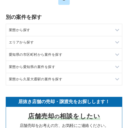
別の案件を探す
業態から探す
エリアから探す
ラーメンの居抜き売却物件の案件一覧
愛知県の市区町村から案件を探す
フランス料理の居抜き売却物件の案件一覧
東京23区の飲食店の居抜き売却物件の案件一覧
業態から愛知県の案件を探す
イタリア料理の居抜き売却物件の案件一覧
東京都下の飲食店の居抜き売却物件の案件一覧
岡崎市の飲食店の居抜き売却物件の案件一覧
業態から久屋大通駅の案件を探す
中華の居抜き売却物件の案件一覧
千葉県の飲食店の居抜き売却物件の案件一覧
半田市の飲食店の居抜き売却物件の案件一覧
愛知県のラーメンの居抜き売却物件の案件一覧
そば・うどんの居抜き売却物件の案件一覧
埼玉県の飲食店の居抜き売却物件の案件一覧
名古屋市中村区の飲食店の居抜き売却物件の案件一覧
愛知県のフランス料理の居抜き売却物件の案件一覧
久屋大通駅のフランス料理の居抜き売却物件の案件一覧
居抜き店舗の売却・譲渡先をお探しします！
寿司の居抜き売却物件の案件一覧
神奈川県の飲食店の居抜き売却物件の案件一覧
名古屋市名東区の飲食店の居抜き売却物件の案件一覧
愛知県のイタリア料理の居抜き売却物件の案件一覧
久屋大通駅の焼肉の居抜き売却物件の案件一覧
店舗売却
相談をしたい
の
焼肉の居抜き売却物件の案件一覧
大阪府の飲食店の居抜き売却物件の案件一覧
名古屋市東区の飲食店の居抜き売却物件の案件一覧
愛知県の中華の居抜き売却物件の案件一覧
久屋大通駅のテイクアウトの居抜き売却物件の案件一覧
店舗売却をお考えの方、お気軽にご連絡ください。