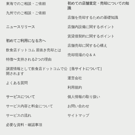
稲沢市の飲食店の居抜き売却物件の案件一覧
初めての店舗査定・売却についての知
東海でのご相談・ご依頼
識
九州でのご相談・ご依頼
小牧市の飲食店の居抜き売却物件の案件一覧
店舗を売却するための基礎知識
ニュースリリース
店舗内設備に関するポイント
名古屋市熱田区の飲食店の居抜き売却物件の案件一覧
賃貸借契約に関するポイント
初めてご利用になる方へ
豊田市の飲食店の居抜き売却物件の案件一覧
店舗売却に関する心構え
飲食店ドットコム 居抜き売却とは
瀬戸市の飲食店の居抜き売却物件の案件一覧
売却現場のＱ＆Ａ
特徴〜支持される2つの理由
名古屋市守山区の飲食店の居抜き売却物件の案件一覧
譲渡情報として飲食店ドットコムで公
［当サイトについて］
開されます
運営会社
江南市の飲食店の居抜き売却物件の案件一覧
よくある質問
利用規約
丹羽郡の飲食店の居抜き売却物件の案件一覧
サービスについて
個人情報の取り扱い
サービス内容と料金について
海部郡の飲食店の居抜き売却物件の案件一覧
お問い合わせ
サービスの流れ
サイトマップ
知多郡の飲食店の居抜き売却物件の案件一覧
必要な資料・確認事項
尾張旭市の飲食店の居抜き売却物件の案件一覧