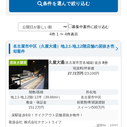
条件を選んで絞り込む
募集中案件に絞り込む
4
1
4
件
〜
件表示
名古屋市中区（久屋大通）地上1-地上2階店舗の居抜き売
却案件
久屋大通
居抜き譲渡
(名古屋市営名城線) 徒歩
8分
現賃料/坪単価
27.72万円
/23,100円
階数/面積
所在地
地上1-地上2階/ 12坪
（
39.66m
）
名古屋市中区
2
敷金・保証金
前業態/希望譲渡額
151.2万円
スイーツ/500万円
栄駅徒歩6分！テイクアウト店舗居抜き物件！
取扱会社: 株式会社テナントライフ
譲渡No.：12037