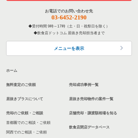
愛知県の居酒屋・ダイニングバーの居抜き売却物件の案件一覧
その他の居抜き売却物件の案件一覧
名古屋市南区の飲食店の居抜き売却物件の案件一覧
お電話でのお問い合わせ先
愛知県の専門料理の居抜き売却物件の案件一覧
03-6452-2190
刈谷市の飲食店の居抜き売却物件の案件一覧
受付時間 9時～17時（土・日・祝祭日を除く）
愛知県の和食の居抜き売却物件の案件一覧
飲食店ドットコム 居抜き売却担当者まで
西春日井郡の飲食店の居抜き売却物件の案件一覧
愛知県の洋食の居抜き売却物件の案件一覧
名古屋市緑区の飲食店の居抜き売却物件の案件一覧
メニューを表示
愛知県のその他の居抜き売却物件の案件一覧
日進市の飲食店の居抜き売却物件の案件一覧
ホーム
北名古屋市の飲食店の居抜き売却物件の案件一覧
無料査定のご依頼
売却成功事例一覧
あま市の飲食店の居抜き売却物件の案件一覧
居抜きプラスについて
居抜き売却物件の案件一覧
名古屋市港区の飲食店の居抜き売却物件の案件一覧
売却のご依頼・ご相談
店舗売却・譲渡額相場を知る
安城市の飲食店の居抜き売却物件の案件一覧
首都圏でのご相談・ご依頼
豊橋市の飲食店の居抜き売却物件の案件一覧
飲食店閉店データベース
関西でのご相談・ご依頼