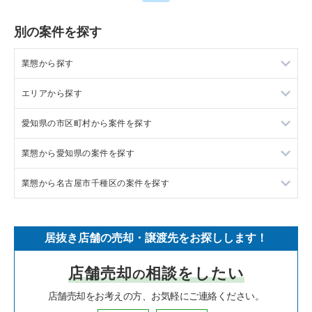
別の案件を探す
業態から探す
エリアから探す
ラーメンの居抜き売却物件の案件一覧
愛知県の市区町村から案件を探す
フランス料理の居抜き売却物件の案件一覧
東京23区の飲食店の居抜き売却物件の案件一覧
業態から愛知県の案件を探す
イタリア料理の居抜き売却物件の案件一覧
東京都下の飲食店の居抜き売却物件の案件一覧
岡崎市の飲食店の居抜き売却物件の案件一覧
業態から名古屋市千種区の案件を探す
中華の居抜き売却物件の案件一覧
千葉県の飲食店の居抜き売却物件の案件一覧
半田市の飲食店の居抜き売却物件の案件一覧
愛知県のラーメンの居抜き売却物件の案件一覧
そば・うどんの居抜き売却物件の案件一覧
埼玉県の飲食店の居抜き売却物件の案件一覧
名古屋市中村区の飲食店の居抜き売却物件の案件一覧
愛知県のフランス料理の居抜き売却物件の案件一覧
名古屋市千種区の中華の居抜き売却物件の案件一覧
居抜き店舗の売却・譲渡先をお探しします！
寿司の居抜き売却物件の案件一覧
神奈川県の飲食店の居抜き売却物件の案件一覧
名古屋市名東区の飲食店の居抜き売却物件の案件一覧
愛知県のイタリア料理の居抜き売却物件の案件一覧
名古屋市千種区のカフェの居抜き売却物件の案件一覧
店舗売却
相談をしたい
の
焼肉の居抜き売却物件の案件一覧
大阪府の飲食店の居抜き売却物件の案件一覧
名古屋市東区の飲食店の居抜き売却物件の案件一覧
愛知県の中華の居抜き売却物件の案件一覧
名古屋市千種区のお弁当・惣菜・デリの居抜き売却物件の案件
一覧
店舗売却をお考えの方、お気軽にご連絡ください。
鉄板焼き・お好み焼の居抜き売却物件の案件一覧
兵庫県の飲食店の居抜き売却物件の案件一覧
名古屋市西区の飲食店の居抜き売却物件の案件一覧
愛知県のそば・うどんの居抜き売却物件の案件一覧