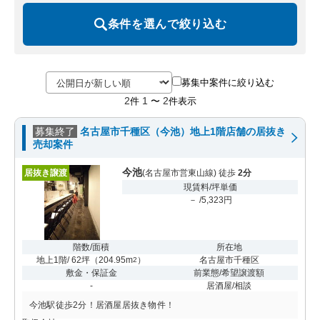
条件を選んで絞り込む
募集中案件に絞り込む
2
1
2
件
〜
件表示
募集終了
名古屋市千種区（今池）地上1階店舗の居抜き
売却案件
今池
居抜き譲渡
(名古屋市営東山線) 徒歩
2分
現賃料/坪単価
－ /5,323円
階数/面積
所在地
地上1階/ 62坪
（
204.95m
）
名古屋市千種区
2
敷金・保証金
前業態/希望譲渡額
-
居酒屋/相談
今池駅徒歩2分！居酒屋居抜き物件！