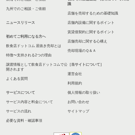
識
九州でのご相談・ご依頼
小牧市の飲食店の居抜き売却物件の案件一覧
店舗を売却するための基礎知識
ニュースリリース
店舗内設備に関するポイント
名古屋市熱田区の飲食店の居抜き売却物件の案件一覧
賃貸借契約に関するポイント
初めてご利用になる方へ
豊田市の飲食店の居抜き売却物件の案件一覧
店舗売却に関する心構え
飲食店ドットコム 居抜き売却とは
瀬戸市の飲食店の居抜き売却物件の案件一覧
売却現場のＱ＆Ａ
特徴〜支持される2つの理由
名古屋市守山区の飲食店の居抜き売却物件の案件一覧
譲渡情報として飲食店ドットコムで公
［当サイトについて］
開されます
運営会社
江南市の飲食店の居抜き売却物件の案件一覧
よくある質問
利用規約
丹羽郡の飲食店の居抜き売却物件の案件一覧
サービスについて
個人情報の取り扱い
サービス内容と料金について
海部郡の飲食店の居抜き売却物件の案件一覧
お問い合わせ
サービスの流れ
サイトマップ
知多郡の飲食店の居抜き売却物件の案件一覧
必要な資料・確認事項
尾張旭市の飲食店の居抜き売却物件の案件一覧