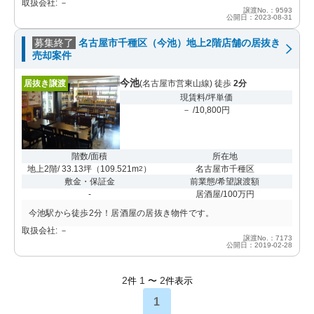
取扱会社: －
譲渡No.：9593
公開日：2023-08-31
募集終了
名古屋市千種区（今池）地上2階店舗の居抜き
売却案件
今池
居抜き譲渡
(名古屋市営東山線) 徒歩
2分
現賃料/坪単価
－ /10,800円
階数/面積
所在地
地上2階/ 33.13坪
（
109.521m
）
名古屋市千種区
2
敷金・保証金
前業態/希望譲渡額
-
居酒屋/100万円
今池駅から徒歩2分！居酒屋の居抜き物件です。
取扱会社: －
譲渡No.：7173
公開日：2019-02-28
2
1
2
件
〜
件表示
1