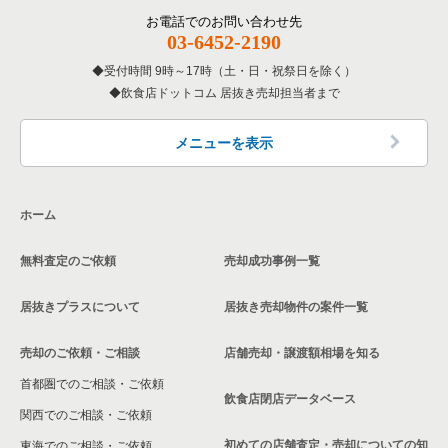
その他の居抜き売却物件の案件一覧
名古屋市南区の飲食店の居抜き売却物件の案件一覧
お電話でのお問い合わせ先
愛知県の専門料理の居抜き売却物件の案件一覧
03-6452-2190
刈谷市の飲食店の居抜き売却物件の案件一覧
受付時間 9時～17時（土・日・祝祭日を除く）
愛知県の和食の居抜き売却物件の案件一覧
飲食店ドットコム 居抜き売却担当者まで
西春日井郡の飲食店の居抜き売却物件の案件一覧
愛知県の洋食の居抜き売却物件の案件一覧
名古屋市緑区の飲食店の居抜き売却物件の案件一覧
メニューを表示
愛知県のその他の居抜き売却物件の案件一覧
日進市の飲食店の居抜き売却物件の案件一覧
ホーム
北名古屋市の飲食店の居抜き売却物件の案件一覧
無料査定のご依頼
売却成功事例一覧
あま市の飲食店の居抜き売却物件の案件一覧
居抜きプラスについて
居抜き売却物件の案件一覧
名古屋市港区の飲食店の居抜き売却物件の案件一覧
売却のご依頼・ご相談
店舗売却・譲渡額相場を知る
安城市の飲食店の居抜き売却物件の案件一覧
首都圏でのご相談・ご依頼
豊橋市の飲食店の居抜き売却物件の案件一覧
飲食店閉店データベース
関西でのご相談・ご依頼
稲沢市の飲食店の居抜き売却物件の案件一覧
初めての店舗査定・売却についての知
東海でのご相談・ご依頼