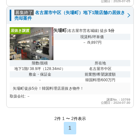
公開日：2026-07-05
募集終了
名古屋市中区（矢場町）地下1階店舗の居抜き
売却案件
矢場町
居抜き譲渡
(名古屋市営名城線) 徒歩
5分
現賃料/坪単価
－ /9,897円
階数/面積
所在地
地下1階/ 38.9坪
（
128.34m
）
名古屋市中区
2
敷金・保証金
前業態/希望譲渡額
-
韓国料理/600万円
矢場町徒歩5分！韓国料理店居抜き物件！
取扱会社: －
譲渡No.：10769
公開日：2024-07-30
2
1
2
件
〜
件表示
1