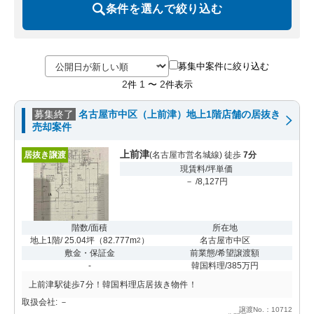
条件を選んで絞り込む
募集中案件に絞り込む
2
1
2
件
〜
件表示
募集終了
名古屋市中区（上前津）地上1階店舗の居抜き
売却案件
上前津
居抜き譲渡
(名古屋市営名城線) 徒歩
7分
現賃料/坪単価
－ /8,127円
階数/面積
所在地
地上1階/ 25.04坪
（
82.777m
）
名古屋市中区
2
敷金・保証金
前業態/希望譲渡額
-
韓国料理/385万円
上前津駅徒歩7分！韓国料理店居抜き物件！
取扱会社: －
譲渡No.：10712