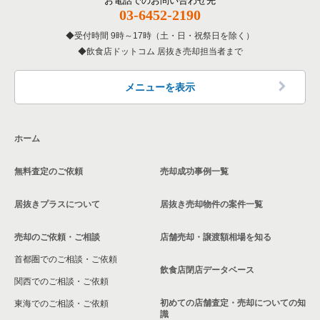
お電話でのお問い合わせ先
愛知県の専門料理の居抜き売却物件の案件一覧
03-6452-2190
名古屋市中区の洋食の居抜き売却物件の案件一覧
刈谷市の飲食店の居抜き売却物件の案件一覧
受付時間 9時～17時（土・日・祝祭日を除く）
愛知県の和食の居抜き売却物件の案件一覧
名古屋市中区のその他の居抜き売却物件の案件一覧
飲食店ドットコム 居抜き売却担当者まで
西春日井郡の飲食店の居抜き売却物件の案件一覧
愛知県の洋食の居抜き売却物件の案件一覧
名古屋市緑区の飲食店の居抜き売却物件の案件一覧
メニューを表示
愛知県のその他の居抜き売却物件の案件一覧
日進市の飲食店の居抜き売却物件の案件一覧
ホーム
北名古屋市の飲食店の居抜き売却物件の案件一覧
無料査定のご依頼
売却成功事例一覧
あま市の飲食店の居抜き売却物件の案件一覧
居抜きプラスについて
居抜き売却物件の案件一覧
名古屋市港区の飲食店の居抜き売却物件の案件一覧
売却のご依頼・ご相談
店舗売却・譲渡額相場を知る
安城市の飲食店の居抜き売却物件の案件一覧
首都圏でのご相談・ご依頼
豊橋市の飲食店の居抜き売却物件の案件一覧
飲食店閉店データベース
関西でのご相談・ご依頼
稲沢市の飲食店の居抜き売却物件の案件一覧
初めての店舗査定・売却についての知
東海でのご相談・ご依頼
識