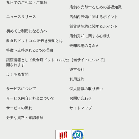
九州でのご相談・ご依頼
小牧市の飲食店の居抜き売却物件の案件一覧
店舗を売却するための基礎知識
ニュースリリース
店舗内設備に関するポイント
名古屋市熱田区の飲食店の居抜き売却物件の案件一覧
賃貸借契約に関するポイント
初めてご利用になる方へ
豊田市の飲食店の居抜き売却物件の案件一覧
店舗売却に関する心構え
飲食店ドットコム 居抜き売却とは
瀬戸市の飲食店の居抜き売却物件の案件一覧
売却現場のＱ＆Ａ
特徴〜支持される2つの理由
名古屋市守山区の飲食店の居抜き売却物件の案件一覧
譲渡情報として飲食店ドットコムで公
［当サイトについて］
開されます
運営会社
江南市の飲食店の居抜き売却物件の案件一覧
よくある質問
利用規約
丹羽郡の飲食店の居抜き売却物件の案件一覧
サービスについて
個人情報の取り扱い
サービス内容と料金について
海部郡の飲食店の居抜き売却物件の案件一覧
お問い合わせ
サービスの流れ
サイトマップ
知多郡の飲食店の居抜き売却物件の案件一覧
必要な資料・確認事項
尾張旭市の飲食店の居抜き売却物件の案件一覧
高浜市の飲食店の居抜き売却物件の案件一覧