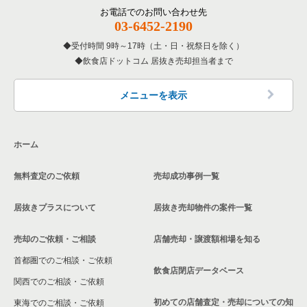
その他の居抜き売却物件の案件一覧
名古屋市南区の飲食店の居抜き売却物件の案件一覧
お電話でのお問い合わせ先
愛知県の専門料理の居抜き売却物件の案件一覧
03-6452-2190
名古屋市中区の洋食の居抜き売却物件の案件一覧
刈谷市の飲食店の居抜き売却物件の案件一覧
受付時間 9時～17時（土・日・祝祭日を除く）
愛知県の和食の居抜き売却物件の案件一覧
名古屋市中区のその他の居抜き売却物件の案件一覧
飲食店ドットコム 居抜き売却担当者まで
西春日井郡の飲食店の居抜き売却物件の案件一覧
愛知県の洋食の居抜き売却物件の案件一覧
名古屋市緑区の飲食店の居抜き売却物件の案件一覧
メニューを表示
愛知県のその他の居抜き売却物件の案件一覧
日進市の飲食店の居抜き売却物件の案件一覧
ホーム
北名古屋市の飲食店の居抜き売却物件の案件一覧
無料査定のご依頼
売却成功事例一覧
あま市の飲食店の居抜き売却物件の案件一覧
居抜きプラスについて
居抜き売却物件の案件一覧
名古屋市港区の飲食店の居抜き売却物件の案件一覧
売却のご依頼・ご相談
店舗売却・譲渡額相場を知る
安城市の飲食店の居抜き売却物件の案件一覧
首都圏でのご相談・ご依頼
豊橋市の飲食店の居抜き売却物件の案件一覧
飲食店閉店データベース
関西でのご相談・ご依頼
稲沢市の飲食店の居抜き売却物件の案件一覧
初めての店舗査定・売却についての知
東海でのご相談・ご依頼