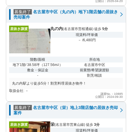
公開日：2026-04-20
募集終了
名古屋市中区（丸の内）地下1階店舗の居抜き
売却案件
丸の内
居抜き譲渡
(名古屋市営桜通線) 徒歩
5分
現賃料/坪単価
－ /6,480円
階数/面積
所在地
地下1階/ 38.58坪
（
127.56m
）
名古屋市中区
2
敷金・保証金
前業態/希望譲渡額
-
割烹/相談
丸の内駅より徒歩5分！割烹料理居抜き物件！
取扱会社: －
譲渡No.：10885
公開日：2024-09-30
募集終了
名古屋市中区（栄）地上3階店舗の居抜き売却
案件
栄
居抜き譲渡
(名古屋市営東山線) 徒歩
3分
現賃料/坪単価