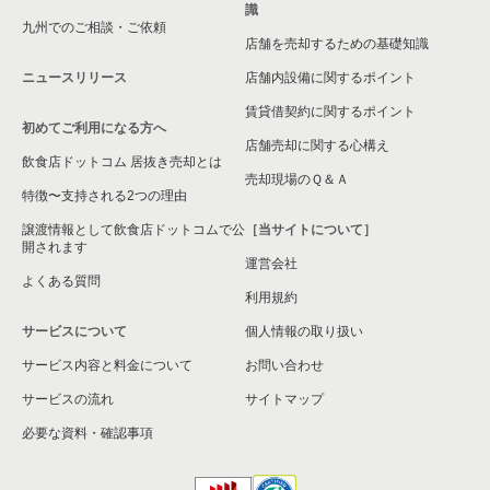
識
九州でのご相談・ご依頼
小牧市の飲食店の居抜き売却物件の案件一覧
店舗を売却するための基礎知識
ニュースリリース
店舗内設備に関するポイント
名古屋市熱田区の飲食店の居抜き売却物件の案件一覧
賃貸借契約に関するポイント
初めてご利用になる方へ
豊田市の飲食店の居抜き売却物件の案件一覧
店舗売却に関する心構え
飲食店ドットコム 居抜き売却とは
瀬戸市の飲食店の居抜き売却物件の案件一覧
売却現場のＱ＆Ａ
特徴〜支持される2つの理由
名古屋市守山区の飲食店の居抜き売却物件の案件一覧
譲渡情報として飲食店ドットコムで公
［当サイトについて］
開されます
運営会社
江南市の飲食店の居抜き売却物件の案件一覧
よくある質問
利用規約
丹羽郡の飲食店の居抜き売却物件の案件一覧
サービスについて
個人情報の取り扱い
サービス内容と料金について
海部郡の飲食店の居抜き売却物件の案件一覧
お問い合わせ
サービスの流れ
サイトマップ
知多郡の飲食店の居抜き売却物件の案件一覧
必要な資料・確認事項
尾張旭市の飲食店の居抜き売却物件の案件一覧