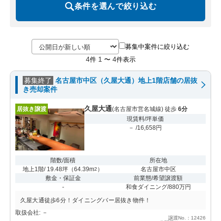
条件を選んで絞り込む
募集中案件に絞り込む
4
1
4
件
〜
件表示
募集終了
名古屋市中区（久屋大通）地上1階店舗の居抜
き売却案件
久屋大通
居抜き譲渡
(名古屋市営名城線) 徒歩
6分
現賃料/坪単価
－ /16,658円
階数/面積
所在地
地上1階/ 19.48坪
（
64.39m
）
名古屋市中区
2
敷金・保証金
前業態/希望譲渡額
-
和食ダイニング/880万円
久屋大通徒歩6分！ダイニングバー居抜き物件！
取扱会社: －
譲渡No.：12426