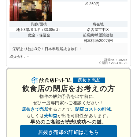
－ /9,350円
階数/面積
所在地
地上3階/ 9.1坪
（
33.08m
）
名古屋市中区
2
敷金・保証金
前業態/希望譲渡額
-
日本料理/200万円
栄駅より徒歩3分！日本料理居抜き物件！
取扱会社: －
譲渡No.：10286
公開日：2024-01-28
飲食店の閉店をお考えの方
物件の解約予告を出す前に、
ぜひ一度専門家へご相談ください！
居抜きで売却
することで、
閉店コストの削減
、
もしくは
売却益
が出る可能性があります。
早めのご相談が売却成功への鍵。
居抜き売却の詳細はこちら