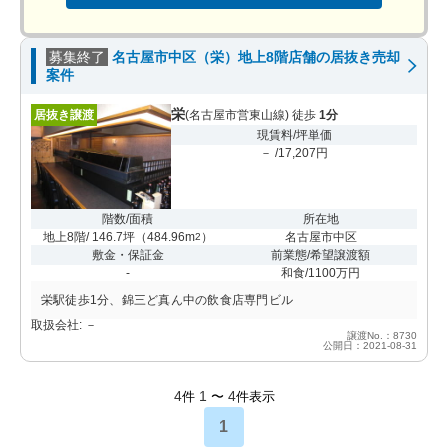
募集終了
名古屋市中区（栄）地上8階店舗の居抜き売却
案件
栄
居抜き譲渡
(名古屋市営東山線) 徒歩
1分
現賃料/坪単価
－ /17,207円
階数/面積
所在地
地上8階/ 146.7坪
（
484.96m
）
名古屋市中区
2
敷金・保証金
前業態/希望譲渡額
-
和食/1100万円
栄駅徒歩1分、錦三ど真ん中の飲食店専門ビル
取扱会社: －
譲渡No.：8730
公開日：2021-08-31
4
1
4
件
〜
件表示
1