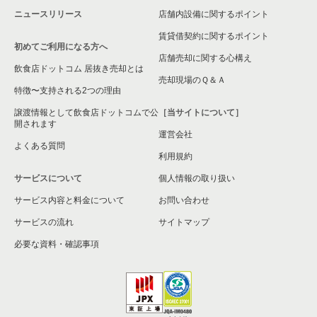
ニュースリリース
店舗内設備に関するポイント
名古屋市熱田区の飲食店の居抜き売却物件の案件一覧
賃貸借契約に関するポイント
初めてご利用になる方へ
豊田市の飲食店の居抜き売却物件の案件一覧
店舗売却に関する心構え
飲食店ドットコム 居抜き売却とは
瀬戸市の飲食店の居抜き売却物件の案件一覧
売却現場のＱ＆Ａ
特徴〜支持される2つの理由
名古屋市守山区の飲食店の居抜き売却物件の案件一覧
譲渡情報として飲食店ドットコムで公
［当サイトについて］
開されます
運営会社
江南市の飲食店の居抜き売却物件の案件一覧
よくある質問
利用規約
丹羽郡の飲食店の居抜き売却物件の案件一覧
サービスについて
個人情報の取り扱い
サービス内容と料金について
海部郡の飲食店の居抜き売却物件の案件一覧
お問い合わせ
サービスの流れ
サイトマップ
知多郡の飲食店の居抜き売却物件の案件一覧
必要な資料・確認事項
尾張旭市の飲食店の居抜き売却物件の案件一覧
高浜市の飲食店の居抜き売却物件の案件一覧