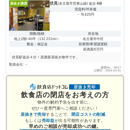
伏見
居抜き譲渡
(名古屋市営東山線) 徒歩
4分
現賃料/坪単価
－ /9,625円
階数/面積
所在地
地上2階/ 40坪
（
132.231m
）
名古屋市中区
2
敷金・保証金
前業態/希望譲渡額
-
居酒屋/0万円
伏見駅徒歩４分！居酒屋居抜き物件です。
取扱会社: －
譲渡No.：9017
公開日：2024-10-31
飲食店の閉店をお考えの方
物件の解約予告を出す前に、
ぜひ一度専門家へご相談ください！
居抜きで売却
することで、
閉店コストの削減
、
もしくは
売却益
が出る可能性があります。
早めのご相談が売却成功への鍵。