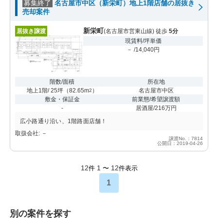
募集終了
名古屋市中区（新栄町）地上1階店舗の居抜き
売却案件
新栄町
居抜き譲渡
(名古屋市営東山線) 徒歩
5分
現賃料/坪単価
－ /14,040円
階数/面積
所在地
地上1階/ 25坪
（
82.65m
）
名古屋市中区
2
敷金・保証金
前業態/希望譲渡額
-
居酒屋/216万円
広小路通り沿い、1階路面店舗！
取扱会社: －
譲渡No.：7814
公開日：2019-04-26
12
1
12
件
〜
件表示
1
別の案件を探す