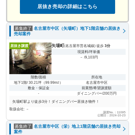
居抜き売却の詳細はこちら
募集終了
名古屋市中区（矢場町）地下1階店舗の居抜き
売却案件
矢場町
居抜き譲渡
(名古屋市営名城線) 徒歩
3分
現賃料/坪単価
－ /9,103円
階数/面積
所在地
地下1階/ 30.21坪
（
99.99m
）
名古屋市中区
2
敷金・保証金
前業態/希望譲渡額
-
ダイニングバー/200万円
矢場町駅より徒歩3分！ダイニングバー居抜き物件！
取扱会社: －
譲渡No.：11095
公開日：2024-10-23
募集終了
名古屋市中区（栄）地上1階店舗の居抜き売却
案件