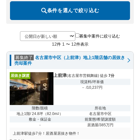
条件を選んで絞り込む
募集中案件に絞り込む
12
1
12
件
〜
件表示
募集終了
名古屋市中区（上前津）地上1階店舗の居抜き
売却案件
上前津
居抜き譲渡
(名古屋市営鶴舞線) 徒歩
7分
現賃料/坪単価
－ /10,237円
階数/面積
所在地
地上1階/ 24.8坪
（
82.0m
）
名古屋市中区
2
敷金・保証金
前業態/希望譲渡額
-
居酒屋/385万円
上前津駅徒歩7分！居酒屋居抜き物件！