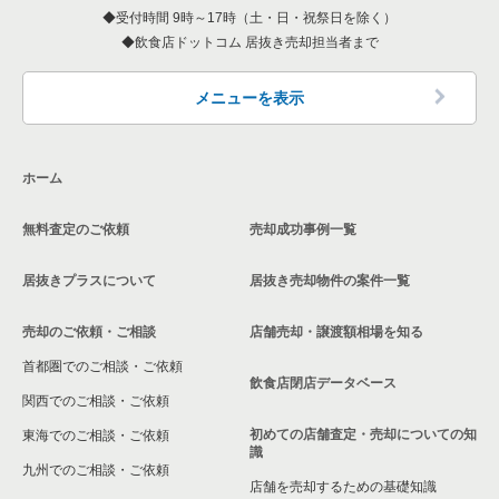
受付時間 9時～17時（土・日・祝祭日を除く）
愛知県の和食の居抜き売却物件の案件一覧
名古屋市中区のその他の居抜き売却物件の案件一覧
飲食店ドットコム 居抜き売却担当者まで
西春日井郡の飲食店の居抜き売却物件の案件一覧
愛知県の洋食の居抜き売却物件の案件一覧
名古屋市緑区の飲食店の居抜き売却物件の案件一覧
メニューを表示
愛知県のその他の居抜き売却物件の案件一覧
日進市の飲食店の居抜き売却物件の案件一覧
ホーム
北名古屋市の飲食店の居抜き売却物件の案件一覧
無料査定のご依頼
売却成功事例一覧
あま市の飲食店の居抜き売却物件の案件一覧
居抜きプラスについて
居抜き売却物件の案件一覧
名古屋市港区の飲食店の居抜き売却物件の案件一覧
売却のご依頼・ご相談
店舗売却・譲渡額相場を知る
安城市の飲食店の居抜き売却物件の案件一覧
首都圏でのご相談・ご依頼
豊橋市の飲食店の居抜き売却物件の案件一覧
飲食店閉店データベース
関西でのご相談・ご依頼
稲沢市の飲食店の居抜き売却物件の案件一覧
初めての店舗査定・売却についての知
東海でのご相談・ご依頼
識
九州でのご相談・ご依頼
小牧市の飲食店の居抜き売却物件の案件一覧
店舗を売却するための基礎知識