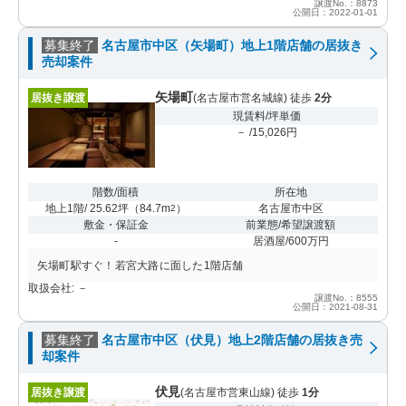
譲渡No.：8873
公開日：2022-01-01
募集終了
名古屋市中区（矢場町）地上1階店舗の居抜き
売却案件
矢場町
居抜き譲渡
(名古屋市営名城線) 徒歩
2分
現賃料/坪単価
－ /15,026円
階数/面積
所在地
地上1階/ 25.62坪
（
84.7m
）
名古屋市中区
2
敷金・保証金
前業態/希望譲渡額
-
居酒屋/600万円
矢場町駅すぐ！若宮大路に面した1階店舗
取扱会社: －
譲渡No.：8555
公開日：2021-08-31
募集終了
名古屋市中区（伏見）地上2階店舗の居抜き売
却案件
伏見
居抜き譲渡
(名古屋市営東山線) 徒歩
1分