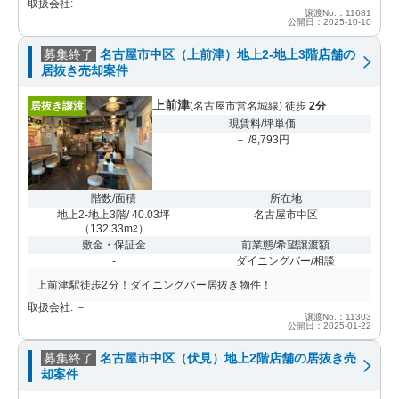
取扱会社: －
譲渡No.：11681
公開日：2025-10-10
募集終了
名古屋市中区（上前津）地上2-地上3階店舗の
居抜き売却案件
上前津
居抜き譲渡
(名古屋市営名城線) 徒歩
2分
現賃料/坪単価
－ /8,793円
階数/面積
所在地
地上2-地上3階/ 40.03坪
名古屋市中区
（
132.33m
）
2
敷金・保証金
前業態/希望譲渡額
-
ダイニングバー/相談
上前津駅徒歩2分！ダイニングバー居抜き物件！
取扱会社: －
譲渡No.：11303
公開日：2025-01-22
募集終了
名古屋市中区（伏見）地上2階店舗の居抜き売
却案件