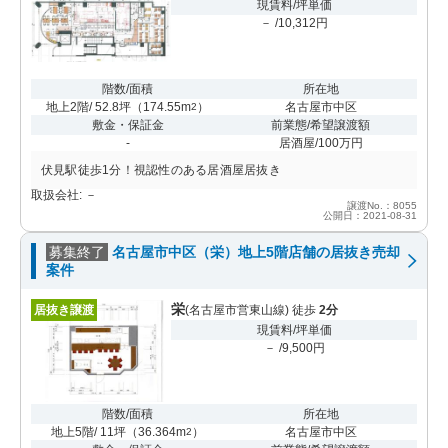
現賃料/坪単価
－ /10,312円
階数/面積
所在地
地上2階/ 52.8坪
（
174.55m
）
名古屋市中区
2
敷金・保証金
前業態/希望譲渡額
-
居酒屋/100万円
伏見駅徒歩1分！視認性のある居酒屋居抜き
取扱会社: －
譲渡No.：8055
公開日：2021-08-31
募集終了
名古屋市中区（栄）地上5階店舗の居抜き売却
案件
栄
居抜き譲渡
(名古屋市営東山線) 徒歩
2分
現賃料/坪単価
－ /9,500円
階数/面積
所在地
地上5階/ 11坪
（
36.364m
）
名古屋市中区
2