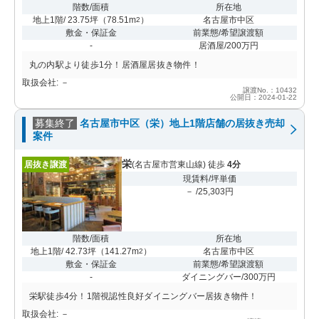
階数/面積
所在地
地上1階/ 23.75坪
（
78.51m
）
名古屋市中区
2
敷金・保証金
前業態/希望譲渡額
-
居酒屋/200万円
丸の内駅より徒歩1分！居酒屋居抜き物件！
取扱会社: －
譲渡No.：10432
公開日：2024-01-22
募集終了
名古屋市中区（栄）地上1階店舗の居抜き売却
案件
栄
居抜き譲渡
(名古屋市営東山線) 徒歩
4分
現賃料/坪単価
－ /25,303円
階数/面積
所在地
地上1階/ 42.73坪
（
141.27m
）
名古屋市中区
2
敷金・保証金
前業態/希望譲渡額
-
ダイニングバー/300万円
栄駅徒歩4分！1階視認性良好ダイニングバー居抜き物件！
取扱会社: －