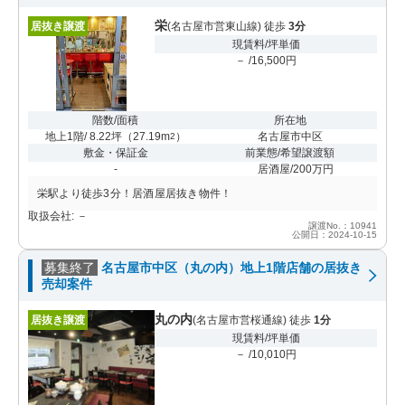
栄
居抜き譲渡
(名古屋市営東山線) 徒歩
3分
現賃料/坪単価
－ /16,500円
階数/面積
所在地
地上1階/ 8.22坪
（
27.19m
）
名古屋市中区
2
敷金・保証金
前業態/希望譲渡額
-
居酒屋/200万円
栄駅より徒歩3分！居酒屋居抜き物件！
取扱会社: －
譲渡No.：10941
公開日：2024-10-15
募集終了
名古屋市中区（丸の内）地上1階店舗の居抜き
売却案件
丸の内
居抜き譲渡
(名古屋市営桜通線) 徒歩
1分
現賃料/坪単価
－ /10,010円