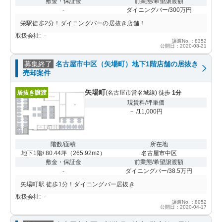
敷金・保証金
前業態/希望譲渡額
-
ダイニングバー/300万円
栄駅徒歩2分！ダイニングバーの居抜き店舗！
取扱会社: －
譲渡No.：8352
公開日：2020-08-21
募集終了
名古屋市中区（矢場町）地下1階店舗の居抜き
売却案件
矢場町
居抜き譲渡
(名古屋市営名城線) 徒歩
1分
現賃料/坪単価
－ /11,000円
階数/面積
所在地
地下1階/ 80.44坪
（
265.92m
）
名古屋市中区
2
敷金・保証金
前業態/希望譲渡額
-
ダイニングバー/38.5万円
矢場町駅 徒歩1分！ダイニングバー居抜き
取扱会社: －
譲渡No.：8052
公開日：2020-04-17