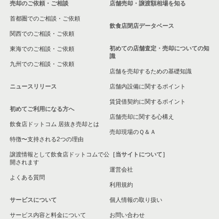
売却のご依頼・ご相談
店舗売却・譲渡額相場を知る
相模原市中央区の飲食店の居抜き売却物件の案件一覧
首都圏でのご相談・ご依頼
横浜市保土ケ谷区の飲食店の居抜き売却物件の案件一覧
飲食店閉店データベース
関西でのご相談・ご依頼
横浜市旭区の飲食店の居抜き売却物件の案件一覧
初めての店舗査定・売却についての知
東海でのご相談・ご依頼
識
九州でのご相談・ご依頼
横浜市緑区の飲食店の居抜き売却物件の案件一覧
店舗を売却するための基礎知識
ニュースリリース
店舗内設備に関するポイント
平塚市の飲食店の居抜き売却物件の案件一覧
賃貸借契約に関するポイント
初めてご利用になる方へ
横浜市港南区の飲食店の居抜き売却物件の案件一覧
店舗売却に関する心構え
飲食店ドットコム 居抜き売却とは
横須賀市の飲食店の居抜き売却物件の案件一覧
売却現場のＱ＆Ａ
特徴〜支持される2つの理由
三浦市の飲食店の居抜き売却物件の案件一覧
譲渡情報として飲食店ドットコムで公
［当サイトについて］
開されます
運営会社
藤沢市の飲食店の居抜き売却物件の案件一覧
よくある質問
利用規約
相模原市緑区の飲食店の居抜き売却物件の案件一覧
サービスについて
個人情報の取り扱い
サービス内容と料金について
横浜市栄区の飲食店の居抜き売却物件の案件一覧
お問い合わせ