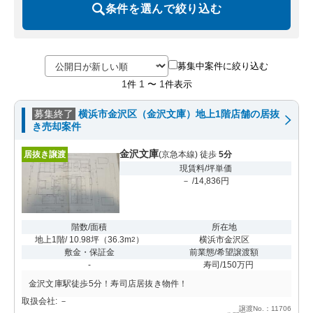
条件を選んで絞り込む
募集中案件に絞り込む
1
1
1
件
〜
件表示
募集終了
横浜市金沢区（金沢文庫）地上1階店舗の居抜
き売却案件
金沢文庫
居抜き譲渡
(京急本線) 徒歩
5分
現賃料/坪単価
－ /14,836円
階数/面積
所在地
地上1階/ 10.98坪
（
36.3m
）
横浜市金沢区
2
敷金・保証金
前業態/希望譲渡額
-
寿司/150万円
金沢文庫駅徒歩5分！寿司店居抜き物件！
取扱会社: －
譲渡No.：11706