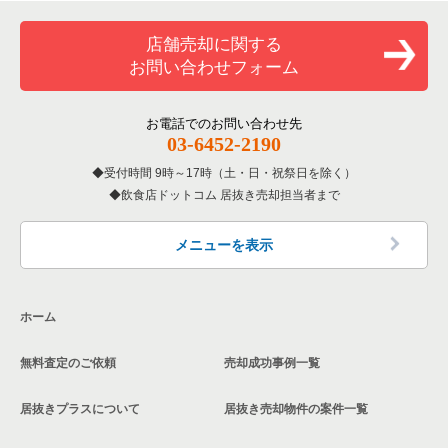
一覧
和食の居抜き売却物件の案件一覧
横浜市金沢区の飲食店の居抜き売却物件の案件一覧
店舗売却に関する
神奈川県のバーの居抜き売却物件の案件一覧
お問い合わせフォーム
洋食の居抜き売却物件の案件一覧
川崎市幸区の飲食店の居抜き売却物件の案件一覧
神奈川県の居酒屋・ダイニングバーの居抜き売却物件の案件一
覧
その他の居抜き売却物件の案件一覧
厚木市の飲食店の居抜き売却物件の案件一覧
お電話でのお問い合わせ先
03-6452-2190
神奈川県の専門料理の居抜き売却物件の案件一覧
川崎市多摩区の飲食店の居抜き売却物件の案件一覧
受付時間 9時～17時（土・日・祝祭日を除く）
神奈川県の和食の居抜き売却物件の案件一覧
飲食店ドットコム 居抜き売却担当者まで
中郡の飲食店の居抜き売却物件の案件一覧
神奈川県の洋食の居抜き売却物件の案件一覧
三浦郡の飲食店の居抜き売却物件の案件一覧
メニューを表示
神奈川県のその他の居抜き売却物件の案件一覧
相模原市南区の飲食店の居抜き売却物件の案件一覧
ホーム
横浜市磯子区の飲食店の居抜き売却物件の案件一覧
無料査定のご依頼
売却成功事例一覧
茅ヶ崎市の飲食店の居抜き売却物件の案件一覧
居抜きプラスについて
居抜き売却物件の案件一覧
川崎市麻生区の飲食店の居抜き売却物件の案件一覧