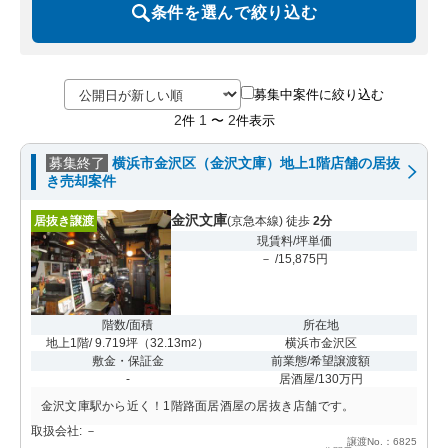
条件を選んで絞り込む
募集中案件に絞り込む
2
1
2
件
〜
件表示
募集終了
横浜市金沢区（金沢文庫）地上1階店舗の居抜
き売却案件
金沢文庫
居抜き譲渡
(京急本線) 徒歩
2分
現賃料/坪単価
－ /15,875円
階数/面積
所在地
地上1階/ 9.719坪
（
32.13m
）
横浜市金沢区
2
敷金・保証金
前業態/希望譲渡額
-
居酒屋/130万円
金沢文庫駅から近く！1階路面居酒屋の居抜き店舗です。
取扱会社: －
譲渡No.：6825