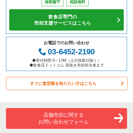
一覧
秘密厳守
相談無料
アジア料理の居抜き売却物件の案件一覧
京都府の飲食店の居抜き売却物件の案件一覧
横浜市中区の飲食店の居抜き売却物件の案件一覧
神奈川県の寿司の居抜き売却物件の案件一覧
飲食店専門の
カフェの居抜き売却物件の案件一覧
愛知県の飲食店の居抜き売却物件の案件一覧
横浜市南区の飲食店の居抜き売却物件の案件一覧
神奈川県の焼肉の居抜き売却物件の案件一覧
売却支援サービスはこちら
テイクアウトの居抜き売却物件の案件一覧
岐阜県の飲食店の居抜き売却物件の案件一覧
横浜市港北区の飲食店の居抜き売却物件の案件一覧
神奈川県の鉄板焼き・お好み焼の居抜き売却物件の案件一覧
お電話でのお問い合わせ
お弁当・惣菜・デリの居抜き売却物件の案件一覧
三重県の飲食店の居抜き売却物件の案件一覧
横浜市神奈川区の飲食店の居抜き売却物件の案件一覧
神奈川県のアジア料理の居抜き売却物件の案件一覧
03-6452-2190
カラオケ・パブ・スナックの居抜き売却物件の案件一覧
横浜市都筑区の飲食店の居抜き売却物件の案件一覧
神奈川県のカフェの居抜き売却物件の案件一覧
◆受付時間 9～17時（土日祝祭日除く）
◆飲食店ドットコム 居抜き売却担当者まで
バーの居抜き売却物件の案件一覧
横浜市西区の飲食店の居抜き売却物件の案件一覧
神奈川県のテイクアウトの居抜き売却物件の案件一覧
すぐに査定額を知りたい方はこちら
居酒屋・ダイニングバーの居抜き売却物件の案件一覧
川崎市宮前区の飲食店の居抜き売却物件の案件一覧
神奈川県のお弁当・惣菜・デリの居抜き売却物件の案件一覧
専門料理の居抜き売却物件の案件一覧
川崎市川崎区の飲食店の居抜き売却物件の案件一覧
神奈川県のカラオケ・パブ・スナックの居抜き売却物件の案件
一覧
和食の居抜き売却物件の案件一覧
横浜市金沢区の飲食店の居抜き売却物件の案件一覧
店舗売却に関する
神奈川県のバーの居抜き売却物件の案件一覧
お問い合わせフォーム
洋食の居抜き売却物件の案件一覧
川崎市幸区の飲食店の居抜き売却物件の案件一覧
神奈川県の居酒屋・ダイニングバーの居抜き売却物件の案件一