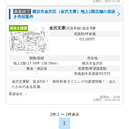
公開日：2017-11-10
募集終了
横浜市金沢区（金沢文庫）地上1階店舗の居抜
き売却案件
金沢文庫
居抜き譲渡
(京急本線) 徒歩
5分
現賃料/坪単価
－ /15,185円
階数/面積
所在地
地上1階/ 17.78坪
（
58.78m
）
横浜市金沢区
2
敷金・保証金
前業態/希望譲渡額
-
和風創作居酒屋/50万円
金沢文庫駅、徒歩5分！ 創作和食ダイニングの譲渡情報！ あた
たかみのある店舗。
取扱会社: －
譲渡No.：3148
公開日：2012-03-13
2
1
2
件
〜
件表示
1