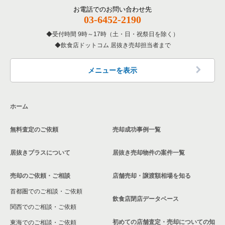
覧
その他の居抜き売却物件の案件一覧
厚木市の飲食店の居抜き売却物件の案件一覧
お電話でのお問い合わせ先
03-6452-2190
神奈川県の専門料理の居抜き売却物件の案件一覧
川崎市多摩区の飲食店の居抜き売却物件の案件一覧
受付時間 9時～17時（土・日・祝祭日を除く）
神奈川県の和食の居抜き売却物件の案件一覧
飲食店ドットコム 居抜き売却担当者まで
中郡の飲食店の居抜き売却物件の案件一覧
神奈川県の洋食の居抜き売却物件の案件一覧
三浦郡の飲食店の居抜き売却物件の案件一覧
メニューを表示
神奈川県のその他の居抜き売却物件の案件一覧
相模原市南区の飲食店の居抜き売却物件の案件一覧
ホーム
横浜市磯子区の飲食店の居抜き売却物件の案件一覧
無料査定のご依頼
売却成功事例一覧
茅ヶ崎市の飲食店の居抜き売却物件の案件一覧
居抜きプラスについて
居抜き売却物件の案件一覧
川崎市麻生区の飲食店の居抜き売却物件の案件一覧
売却のご依頼・ご相談
店舗売却・譲渡額相場を知る
相模原市中央区の飲食店の居抜き売却物件の案件一覧
首都圏でのご相談・ご依頼
横浜市保土ケ谷区の飲食店の居抜き売却物件の案件一覧
飲食店閉店データベース
関西でのご相談・ご依頼
横浜市旭区の飲食店の居抜き売却物件の案件一覧
初めての店舗査定・売却についての知
東海でのご相談・ご依頼