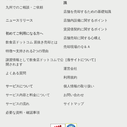
識
九州でのご相談・ご依頼
横浜市緑区の飲食店の居抜き売却物件の案件一覧
店舗を売却するための基礎知識
ニュースリリース
店舗内設備に関するポイント
平塚市の飲食店の居抜き売却物件の案件一覧
賃貸借契約に関するポイント
初めてご利用になる方へ
横浜市港南区の飲食店の居抜き売却物件の案件一覧
店舗売却に関する心構え
飲食店ドットコム 居抜き売却とは
横須賀市の飲食店の居抜き売却物件の案件一覧
売却現場のＱ＆Ａ
特徴〜支持される2つの理由
三浦市の飲食店の居抜き売却物件の案件一覧
譲渡情報として飲食店ドットコムで公
［当サイトについて］
開されます
運営会社
藤沢市の飲食店の居抜き売却物件の案件一覧
よくある質問
利用規約
相模原市緑区の飲食店の居抜き売却物件の案件一覧
サービスについて
個人情報の取り扱い
サービス内容と料金について
横浜市栄区の飲食店の居抜き売却物件の案件一覧
お問い合わせ
サービスの流れ
サイトマップ
秦野市の飲食店の居抜き売却物件の案件一覧
必要な資料・確認事項
逗子市の飲食店の居抜き売却物件の案件一覧