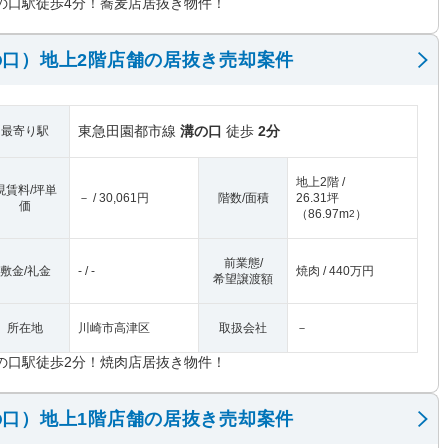
の口駅徒歩4分！蕎麦店居抜き物件！
口）地上2階店舗の居抜き売却案件
東急田園都市線
溝の口
徒歩
2分
最寄り駅
地上2階 /
現賃料/坪単
－ / 30,061円
階数/面積
26.31坪
価
（
86.97m
）
2
前業態/
敷金/礼金
- / -
焼肉 / 440万円
希望譲渡額
所在地
川崎市高津区
取扱会社
－
の口駅徒歩2分！焼肉店居抜き物件！
口）地上1階店舗の居抜き売却案件