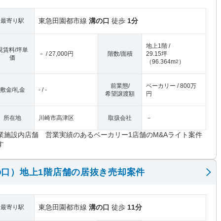
東急田園都市線
溝の口
徒歩
1分
最寄り駅
地上1階 /
現賃料/坪単
－ / 27,000円
階数/面積
29.15坪
価
（
96.364m
）
2
前業態/
ベーカリー / 800万
敷金/礼金
- / -
希望譲渡額
円
所在地
川崎市高津区
取扱会社
－
業施設内店舗 営業実績のあるベーカリー1店舗のM&Aライト案件
す
口）地上1階店舗の居抜き売却案件
東急田園都市線
溝の口
徒歩
11分
最寄り駅