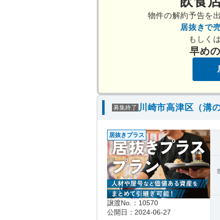
飲食
物件の解約予告を
居抜きで
もしく
早め
川崎市高津区（溝の
募集終了
居抜きプラス
譲渡No.：10570
公開日：2024-06-27