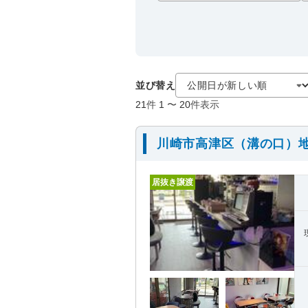
並び替え
21
件
1
〜
20
件表示
川崎市高津区（溝の口）
居抜き譲渡