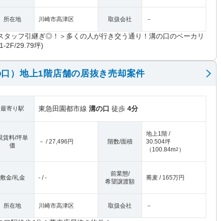
所在地
川崎市高津区
取扱会社
－
スタッフ引継ぎ◎！＞多くの人が行き交う通り！溝の口のベーカリ
1-2F/29.79坪)
口）地上1階店舗の居抜き売却案件
東急田園都市線
溝の口
徒歩
4分
最寄り駅
地上1階 /
現賃料/坪単
－ / 27,496円
階数/面積
30.504坪
価
（
100.84m
）
2
前業態/
敷金/礼金
- / -
蕎麦 / 165万円
希望譲渡額
所在地
川崎市高津区
取扱会社
－