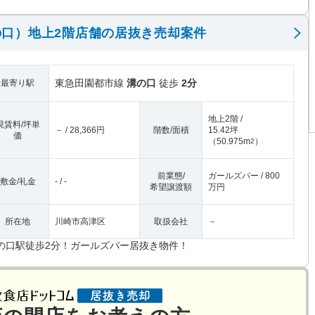
口）地上2階店舗の居抜き売却案件
東急田園都市線
溝の口
徒歩
2分
最寄り駅
地上2階 /
現賃料/坪単
－ / 28,366円
階数/面積
15.42坪
価
（
50.975m
）
2
前業態/
ガールズバー / 800
敷金/礼金
- / -
希望譲渡額
万円
所在地
川崎市高津区
取扱会社
－
の口駅徒歩2分！ガールズバー居抜き物件！