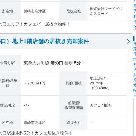
株式会社フードビジ
所在地
川崎市高津区
取扱会社
ネスロード
の口エリア！カフェバー居抜き物件！
口）地上1階店舗の居抜き売却案件
東急大井町線
溝の口
徒歩
5分
最寄り駅
地上1階 /
現賃料/坪単
－ / 20,141円
階数/面積
29.79坪
価
（
98.48m
）
2
前業態/
敷金/礼金
- / -
カフェ / 相談
希望譲渡額
所在地
川崎市高津区
取扱会社
－
の口駅徒歩約5分！カフェ居抜き物件！