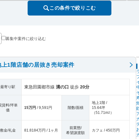
この条件で絞りこむ
募集中案件に絞り込む
地上1階店舗の居抜き売却案件
東急田園都市線
溝の口
徒歩
20分
最寄り駅
地上1階 /
現賃料/坪単
15万円
/ 9,591円
階数/面積
15.64坪
価
（
51.71m
）
2
前業態/
敷金/礼金
81.8184万円 / 1ヶ月
カフェ / 450万円
希望譲渡額