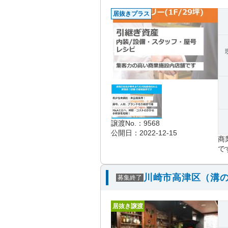
居抜きプラス
譲渡No.：9568
公開日：2022-12-15
商
で
川崎市高津区（溝の
募集終了
居抜き譲渡