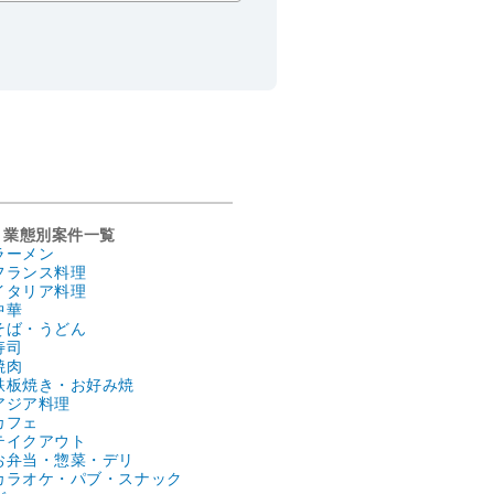
業態別案件一覧
ラーメン
フランス料理
イタリア料理
中華
そば・うどん
寿司
焼肉
鉄板焼き・お好み焼
アジア料理
カフェ
テイクアウト
お弁当・惣菜・デリ
カラオケ・パブ・スナック