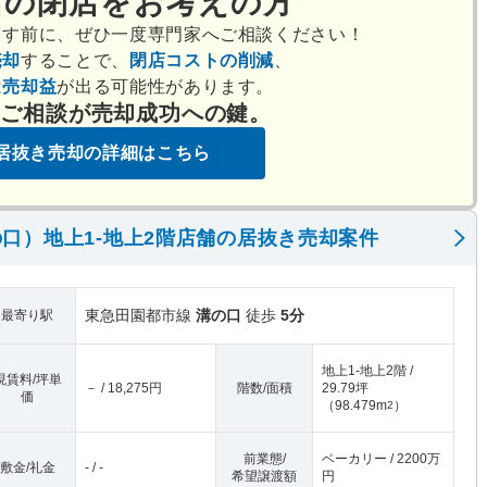
店の閉店をお考えの方
出す前に、ぜひ一度専門家へご相談ください！
売却
することで、
閉店コストの削減
、
は
売却益
が出る可能性があります。
のご相談が売却成功への鍵。
居抜き売却の詳細はこちら
口）地上1-地上2階店舗の居抜き売却案件
東急田園都市線
溝の口
徒歩
5分
最寄り駅
地上1-地上2階 /
現賃料/坪単
－ / 18,275円
階数/面積
29.79坪
価
（
98.479m
）
2
前業態/
ベーカリー / 2200万
敷金/礼金
- / -
希望譲渡額
円