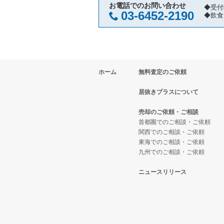
横浜市南区の飲食店の居抜き売却
神奈川県の焼肉の居抜き売却物件
武蔵新城駅の和食の居抜き売却物
お電話でのお問い合わせ
◆受付
03-6452-2190
◆飲食
横浜市港北区の飲食店の居抜き売
神奈川県の鉄板焼き・お好み焼の
横浜市神奈川区の飲食店の居抜き
神奈川県のアジア料理の居抜き売
ホーム
無料査定のご依頼
横浜市都筑区の飲食店の居抜き売
神奈川県のカフェの居抜き売却物
居抜きプラスについて
横浜市西区の飲食店の居抜き売却
神奈川県のテイクアウトの居抜き
売却のご依頼・ご相談
川崎市宮前区の飲食店の居抜き売
神奈川県のお弁当・惣菜・デリの
首都圏でのご相談・ご依頼
関西でのご相談・ご依頼
東海でのご相談・ご依頼
川崎市川崎区の飲食店の居抜き売
神奈川県のカラオケ・パブ・スナ
九州でのご相談・ご依頼
横浜市金沢区の飲食店の居抜き売
神奈川県のバーの居抜き売却物件
ニュースリリース
川崎市幸区の飲食店の居抜き売却
神奈川県の居酒屋・ダイニングバ
厚木市の飲食店の居抜き売却物件
神奈川県の専門料理の居抜き売却