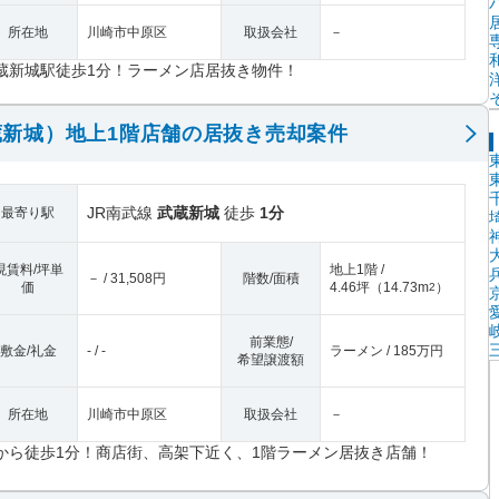
所在地
川崎市中原区
取扱会社
－
蔵新城駅徒歩1分！ラーメン店居抜き物件！
新城）地上1階店舗の居抜き売却案件
JR南武線
武蔵新城
徒歩
1分
最寄り駅
現賃料/坪単
地上1階 /
－ / 31,508円
階数/面積
価
4.46坪
（
14.73m
）
2
前業態/
敷金/礼金
- / -
ラーメン / 185万円
希望譲渡額
所在地
川崎市中原区
取扱会社
－
から徒歩1分！商店街、高架下近く、1階ラーメン居抜き店舗！