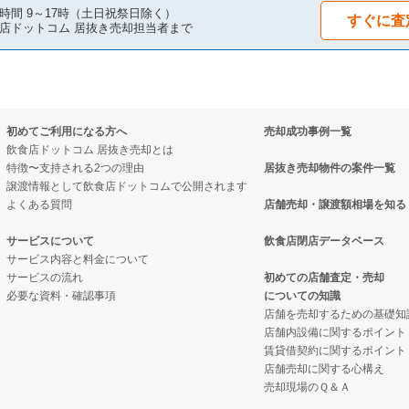
物件の案件一覧
の案件一覧
件の案件一覧
時間 9～17時（土日祝祭日除く）
すぐに査
店ドットコム 居抜き売却担当者まで
却物件の案件一覧
居抜き売却物件の案件一覧
売却物件の案件一覧
却物件の案件一覧
初めてご利用になる方へ
売却成功事例一覧
却物件の案件一覧
件の案件一覧
飲食店ドットコム 居抜き売却とは
特徴〜支持される2つの理由
居抜き売却物件の案件一覧
物件の案件一覧
売却物件の案件一覧
譲渡情報として飲食店ドットコムで公開されます
よくある質問
店舗売却・譲渡額相場を知る
却物件の案件一覧
居抜き売却物件の案件一覧
サービスについて
飲食店閉店データベース
サービス内容と料金について
却物件の案件一覧
ックの居抜き売却物件の案件一覧
サービスの流れ
初めての店舗査定・売却
必要な資料・確認事項
についての知識
却物件の案件一覧
の案件一覧
店舗を売却するための基礎知
店舗内設備に関するポイント
物件の案件一覧
ーの居抜き売却物件の案件一覧
賃貸借契約に関するポイント
店舗売却に関する心構え
の案件一覧
物件の案件一覧
売却現場のＱ＆Ａ