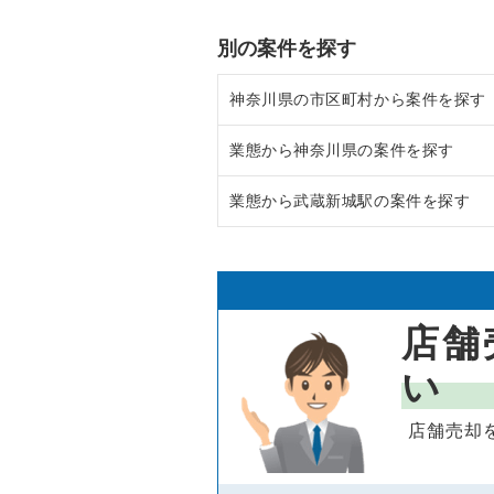
別の案件を探す
神奈川県の市区町村から案件を探す
業態から神奈川県の案件を探す
大和市の飲食店の居抜き売却物件
業態から武蔵新城駅の案件を探す
鎌倉市の飲食店の居抜き売却物件
神奈川県のラーメンの居抜き売却
横浜市青葉区の飲食店の居抜き売
神奈川県のフランス料理の居抜き
武蔵新城駅のラーメンの居抜き売
川崎市高津区の飲食店の居抜き売
神奈川県のイタリア料理の居抜き
武蔵新城駅のテイクアウトの居抜
店舗
横浜市鶴見区の飲食店の居抜き売
神奈川県の中華の居抜き売却物件
武蔵新城駅のカラオケ・パブ・ス
い
川崎市中原区の飲食店の居抜き売
神奈川県のそば・うどんの居抜き
武蔵新城駅のバーの居抜き売却物
店舗売却
横浜市中区の飲食店の居抜き売却
神奈川県の寿司の居抜き売却物件
武蔵新城駅の居酒屋・ダイニング