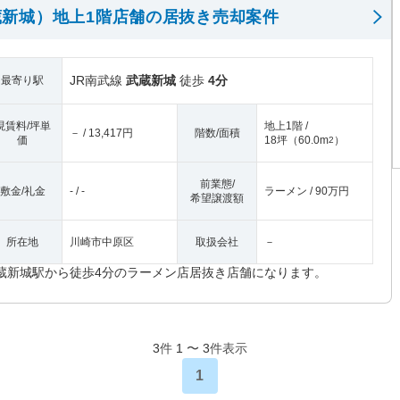
新城）地上1階店舗の居抜き売却案件
JR南武線
武蔵新城
徒歩
4分
最寄り駅
現賃料/坪単
地上1階 /
－ / 13,417円
階数/面積
価
18坪
（
60.0m
）
2
前業態/
敷金/礼金
- / -
ラーメン / 90万円
希望譲渡額
所在地
川崎市中原区
取扱会社
－
蔵新城駅から徒歩4分のラーメン店居抜き店舗になります。
3
件
1
〜
3
件表示
1