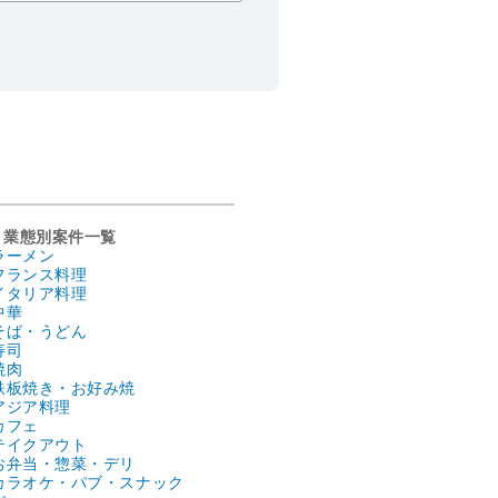
業態別案件一覧
ラーメン
フランス料理
イタリア料理
中華
そば・うどん
寿司
焼肉
鉄板焼き・お好み焼
アジア料理
カフェ
テイクアウト
お弁当・惣菜・デリ
カラオケ・パブ・スナック