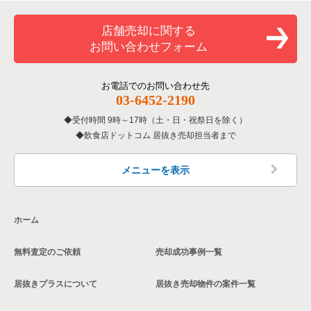
一覧
和食の居抜き売却物件の案件一覧
横浜市金沢区の飲食店の居抜き売却物件の案件一覧
店舗売却に関する
神奈川県のバーの居抜き売却物件の案件一覧
お問い合わせフォーム
洋食の居抜き売却物件の案件一覧
川崎市幸区の飲食店の居抜き売却物件の案件一覧
神奈川県の居酒屋・ダイニングバーの居抜き売却物件の案件一
覧
その他の居抜き売却物件の案件一覧
厚木市の飲食店の居抜き売却物件の案件一覧
お電話でのお問い合わせ先
03-6452-2190
神奈川県の専門料理の居抜き売却物件の案件一覧
川崎市多摩区の飲食店の居抜き売却物件の案件一覧
受付時間 9時～17時（土・日・祝祭日を除く）
神奈川県の和食の居抜き売却物件の案件一覧
飲食店ドットコム 居抜き売却担当者まで
中郡の飲食店の居抜き売却物件の案件一覧
神奈川県の洋食の居抜き売却物件の案件一覧
三浦郡の飲食店の居抜き売却物件の案件一覧
メニューを表示
神奈川県のその他の居抜き売却物件の案件一覧
相模原市南区の飲食店の居抜き売却物件の案件一覧
ホーム
横浜市磯子区の飲食店の居抜き売却物件の案件一覧
無料査定のご依頼
売却成功事例一覧
茅ヶ崎市の飲食店の居抜き売却物件の案件一覧
居抜きプラスについて
居抜き売却物件の案件一覧
川崎市麻生区の飲食店の居抜き売却物件の案件一覧