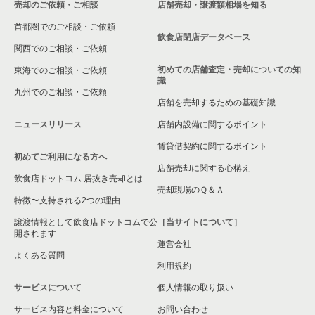
売却のご依頼・ご相談
店舗売却・譲渡額相場を知る
相模原市中央区の飲食店の居抜き売却物件の案件一覧
首都圏でのご相談・ご依頼
横浜市保土ケ谷区の飲食店の居抜き売却物件の案件一覧
飲食店閉店データベース
関西でのご相談・ご依頼
横浜市旭区の飲食店の居抜き売却物件の案件一覧
初めての店舗査定・売却についての知
東海でのご相談・ご依頼
識
九州でのご相談・ご依頼
横浜市緑区の飲食店の居抜き売却物件の案件一覧
店舗を売却するための基礎知識
ニュースリリース
店舗内設備に関するポイント
平塚市の飲食店の居抜き売却物件の案件一覧
賃貸借契約に関するポイント
初めてご利用になる方へ
横浜市港南区の飲食店の居抜き売却物件の案件一覧
店舗売却に関する心構え
飲食店ドットコム 居抜き売却とは
横須賀市の飲食店の居抜き売却物件の案件一覧
売却現場のＱ＆Ａ
特徴〜支持される2つの理由
三浦市の飲食店の居抜き売却物件の案件一覧
譲渡情報として飲食店ドットコムで公
［当サイトについて］
開されます
運営会社
藤沢市の飲食店の居抜き売却物件の案件一覧
よくある質問
利用規約
相模原市緑区の飲食店の居抜き売却物件の案件一覧
サービスについて
個人情報の取り扱い
サービス内容と料金について
横浜市栄区の飲食店の居抜き売却物件の案件一覧
お問い合わせ