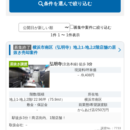
条件を選んで絞り込む
募集中案件に絞り込む
1
1
1
件
〜
件表示
募集終了
横浜市南区（弘明寺）地上1-地上2階店舗の居
抜き売却案件
弘明寺
居抜き譲渡
(京急本線) 徒歩
3分
現賃料/坪単価
－ /9,408円
階数/面積
所在地
地上1-地上2階/ 22.96坪
（
75.9m
）
横浜市南区
2
敷金・保証金
前業態/希望譲渡額
-
からあげ店/250万円
駅徒歩3分！商店街内、1階店舗！
取扱会社: －
譲渡No.：7733