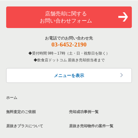
一覧
和食の居抜き売却物件の案件一覧
横浜市金沢区の飲食店の居抜き売却物件の案件一覧
店舗売却に関する
神奈川県のバーの居抜き売却物件の案件一覧
お問い合わせフォーム
洋食の居抜き売却物件の案件一覧
川崎市幸区の飲食店の居抜き売却物件の案件一覧
神奈川県の居酒屋・ダイニングバーの居抜き売却物件の案件一
覧
その他の居抜き売却物件の案件一覧
厚木市の飲食店の居抜き売却物件の案件一覧
お電話でのお問い合わせ先
03-6452-2190
神奈川県の専門料理の居抜き売却物件の案件一覧
川崎市多摩区の飲食店の居抜き売却物件の案件一覧
受付時間 9時～17時（土・日・祝祭日を除く）
神奈川県の和食の居抜き売却物件の案件一覧
飲食店ドットコム 居抜き売却担当者まで
中郡の飲食店の居抜き売却物件の案件一覧
神奈川県の洋食の居抜き売却物件の案件一覧
三浦郡の飲食店の居抜き売却物件の案件一覧
メニューを表示
神奈川県のその他の居抜き売却物件の案件一覧
相模原市南区の飲食店の居抜き売却物件の案件一覧
ホーム
横浜市磯子区の飲食店の居抜き売却物件の案件一覧
無料査定のご依頼
売却成功事例一覧
茅ヶ崎市の飲食店の居抜き売却物件の案件一覧
居抜きプラスについて
居抜き売却物件の案件一覧
川崎市麻生区の飲食店の居抜き売却物件の案件一覧