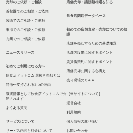
売却のご依頼・ご相談
店舗売却・譲渡額相場を知る
相模原市中央区の飲食店の居抜き売却物件の案件一覧
首都圏でのご相談・ご依頼
横浜市保土ケ谷区の飲食店の居抜き売却物件の案件一覧
飲食店閉店データベース
関西でのご相談・ご依頼
横浜市旭区の飲食店の居抜き売却物件の案件一覧
初めての店舗査定・売却についての知
東海でのご相談・ご依頼
識
九州でのご相談・ご依頼
横浜市緑区の飲食店の居抜き売却物件の案件一覧
店舗を売却するための基礎知識
ニュースリリース
店舗内設備に関するポイント
平塚市の飲食店の居抜き売却物件の案件一覧
賃貸借契約に関するポイント
初めてご利用になる方へ
横浜市港南区の飲食店の居抜き売却物件の案件一覧
店舗売却に関する心構え
飲食店ドットコム 居抜き売却とは
横須賀市の飲食店の居抜き売却物件の案件一覧
売却現場のＱ＆Ａ
特徴〜支持される2つの理由
三浦市の飲食店の居抜き売却物件の案件一覧
譲渡情報として飲食店ドットコムで公
［当サイトについて］
開されます
運営会社
藤沢市の飲食店の居抜き売却物件の案件一覧
よくある質問
利用規約
相模原市緑区の飲食店の居抜き売却物件の案件一覧
サービスについて
個人情報の取り扱い
サービス内容と料金について
横浜市栄区の飲食店の居抜き売却物件の案件一覧
お問い合わせ