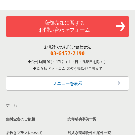
専門料理の居抜き売却物件の案件一覧
川崎市川崎区の飲食店の居抜き売却物件の案件一覧
神奈川県のカラオケ・パブ・スナックの居抜き売却物件の案件
一覧
藤沢市の洋食の居抜き売却物件の案件一覧
和食の居抜き売却物件の案件一覧
横浜市金沢区の飲食店の居抜き売却物件の案件一覧
店舗売却に関する
神奈川県のバーの居抜き売却物件の案件一覧
藤沢市のその他の居抜き売却物件の案件一覧
お問い合わせフォーム
洋食の居抜き売却物件の案件一覧
川崎市幸区の飲食店の居抜き売却物件の案件一覧
神奈川県の居酒屋・ダイニングバーの居抜き売却物件の案件一
覧
その他の居抜き売却物件の案件一覧
厚木市の飲食店の居抜き売却物件の案件一覧
お電話でのお問い合わせ先
03-6452-2190
神奈川県の専門料理の居抜き売却物件の案件一覧
川崎市多摩区の飲食店の居抜き売却物件の案件一覧
受付時間 9時～17時（土・日・祝祭日を除く）
神奈川県の和食の居抜き売却物件の案件一覧
飲食店ドットコム 居抜き売却担当者まで
中郡の飲食店の居抜き売却物件の案件一覧
神奈川県の洋食の居抜き売却物件の案件一覧
三浦郡の飲食店の居抜き売却物件の案件一覧
メニューを表示
神奈川県のその他の居抜き売却物件の案件一覧
相模原市南区の飲食店の居抜き売却物件の案件一覧
ホーム
横浜市磯子区の飲食店の居抜き売却物件の案件一覧
無料査定のご依頼
売却成功事例一覧
茅ヶ崎市の飲食店の居抜き売却物件の案件一覧
居抜きプラスについて
居抜き売却物件の案件一覧
川崎市麻生区の飲食店の居抜き売却物件の案件一覧