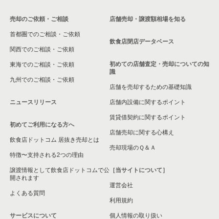
売却のご依頼・ご相談
店舗売却・譲渡額相場を知る
相模原市中央区の飲食店の居抜き売却物件の案件一覧
首都圏でのご相談・ご依頼
横浜市保土ケ谷区の飲食店の居抜き売却物件の案件一覧
飲食店閉店データベース
関西でのご相談・ご依頼
横浜市旭区の飲食店の居抜き売却物件の案件一覧
初めての店舗査定・売却についての知
東海でのご相談・ご依頼
識
九州でのご相談・ご依頼
横浜市緑区の飲食店の居抜き売却物件の案件一覧
店舗を売却するための基礎知識
ニュースリリース
店舗内設備に関するポイント
平塚市の飲食店の居抜き売却物件の案件一覧
賃貸借契約に関するポイント
初めてご利用になる方へ
横浜市港南区の飲食店の居抜き売却物件の案件一覧
店舗売却に関する心構え
飲食店ドットコム 居抜き売却とは
横須賀市の飲食店の居抜き売却物件の案件一覧
売却現場のＱ＆Ａ
特徴〜支持される2つの理由
三浦市の飲食店の居抜き売却物件の案件一覧
譲渡情報として飲食店ドットコムで公
［当サイトについて］
開されます
運営会社
藤沢市の飲食店の居抜き売却物件の案件一覧
よくある質問
利用規約
相模原市緑区の飲食店の居抜き売却物件の案件一覧
サービスについて
個人情報の取り扱い