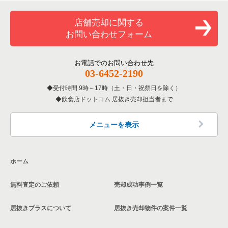
一覧
和食の居抜き売却物件の案件一覧
横浜市金沢区の飲食店の居抜き売却物件の案件一覧
店舗売却に関する
神奈川県のバーの居抜き売却物件の案件一覧
お問い合わせフォーム
洋食の居抜き売却物件の案件一覧
川崎市幸区の飲食店の居抜き売却物件の案件一覧
神奈川県の居酒屋・ダイニングバーの居抜き売却物件の案件一
覧
その他の居抜き売却物件の案件一覧
厚木市の飲食店の居抜き売却物件の案件一覧
お電話でのお問い合わせ先
03-6452-2190
神奈川県の専門料理の居抜き売却物件の案件一覧
川崎市多摩区の飲食店の居抜き売却物件の案件一覧
受付時間 9時～17時（土・日・祝祭日を除く）
神奈川県の和食の居抜き売却物件の案件一覧
飲食店ドットコム 居抜き売却担当者まで
中郡の飲食店の居抜き売却物件の案件一覧
神奈川県の洋食の居抜き売却物件の案件一覧
三浦郡の飲食店の居抜き売却物件の案件一覧
メニューを表示
神奈川県のその他の居抜き売却物件の案件一覧
相模原市南区の飲食店の居抜き売却物件の案件一覧
ホーム
横浜市磯子区の飲食店の居抜き売却物件の案件一覧
無料査定のご依頼
売却成功事例一覧
茅ヶ崎市の飲食店の居抜き売却物件の案件一覧
居抜きプラスについて
居抜き売却物件の案件一覧
川崎市麻生区の飲食店の居抜き売却物件の案件一覧