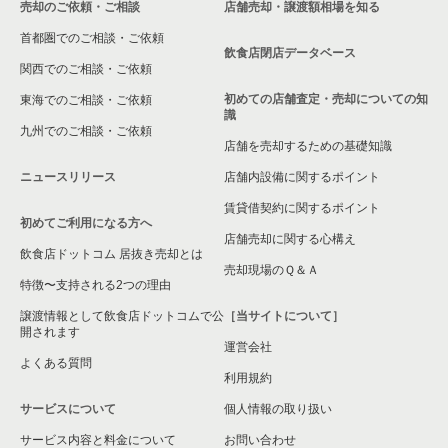
売却のご依頼・ご相談
店舗売却・譲渡額相場を知る
相模原市中央区の飲食店の居抜き売却物件の案件一覧
首都圏でのご相談・ご依頼
横浜市保土ケ谷区の飲食店の居抜き売却物件の案件一覧
飲食店閉店データベース
関西でのご相談・ご依頼
横浜市旭区の飲食店の居抜き売却物件の案件一覧
初めての店舗査定・売却についての知
東海でのご相談・ご依頼
識
九州でのご相談・ご依頼
横浜市緑区の飲食店の居抜き売却物件の案件一覧
店舗を売却するための基礎知識
ニュースリリース
店舗内設備に関するポイント
平塚市の飲食店の居抜き売却物件の案件一覧
賃貸借契約に関するポイント
初めてご利用になる方へ
横浜市港南区の飲食店の居抜き売却物件の案件一覧
店舗売却に関する心構え
飲食店ドットコム 居抜き売却とは
横須賀市の飲食店の居抜き売却物件の案件一覧
売却現場のＱ＆Ａ
特徴〜支持される2つの理由
三浦市の飲食店の居抜き売却物件の案件一覧
譲渡情報として飲食店ドットコムで公
［当サイトについて］
開されます
運営会社
藤沢市の飲食店の居抜き売却物件の案件一覧
よくある質問
利用規約
相模原市緑区の飲食店の居抜き売却物件の案件一覧
サービスについて
個人情報の取り扱い
サービス内容と料金について
横浜市栄区の飲食店の居抜き売却物件の案件一覧
お問い合わせ