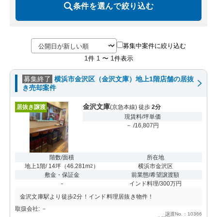
条件を選んで絞り込む
募集中案件に絞り込む
1
1
1
件
〜
件表示
募集終了
横浜市金沢区（金沢文庫）地上1階店舗の居抜
き売却案件
金沢文庫
居抜き譲渡
(京急本線) 徒歩
2分
現賃料/坪単価
－ /16,807円
階数/面積
所在地
地上1階/ 14坪
（
46.281m
）
横浜市金沢区
2
敷金・保証金
前業態/希望譲渡額
-
インド料理/300万円
金沢文庫駅より徒歩2分！インド料理居抜き物件！
取扱会社: －
譲渡No.：10366