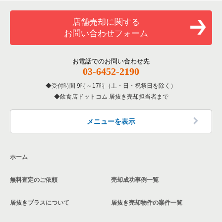
一覧
和食の居抜き売却物件の案件一覧
横浜市金沢区の飲食店の居抜き売却物件の案件一覧
店舗売却に関する
神奈川県のバーの居抜き売却物件の案件一覧
お問い合わせフォーム
洋食の居抜き売却物件の案件一覧
川崎市幸区の飲食店の居抜き売却物件の案件一覧
神奈川県の居酒屋・ダイニングバーの居抜き売却物件の案件一
覧
その他の居抜き売却物件の案件一覧
厚木市の飲食店の居抜き売却物件の案件一覧
お電話でのお問い合わせ先
03-6452-2190
神奈川県の専門料理の居抜き売却物件の案件一覧
川崎市多摩区の飲食店の居抜き売却物件の案件一覧
受付時間 9時～17時（土・日・祝祭日を除く）
神奈川県の和食の居抜き売却物件の案件一覧
飲食店ドットコム 居抜き売却担当者まで
中郡の飲食店の居抜き売却物件の案件一覧
神奈川県の洋食の居抜き売却物件の案件一覧
三浦郡の飲食店の居抜き売却物件の案件一覧
メニューを表示
神奈川県のその他の居抜き売却物件の案件一覧
相模原市南区の飲食店の居抜き売却物件の案件一覧
ホーム
横浜市磯子区の飲食店の居抜き売却物件の案件一覧
無料査定のご依頼
売却成功事例一覧
茅ヶ崎市の飲食店の居抜き売却物件の案件一覧
居抜きプラスについて
居抜き売却物件の案件一覧
川崎市麻生区の飲食店の居抜き売却物件の案件一覧