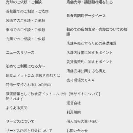
売却のご依頼・ご相談
店舗売却・譲渡額相場を知る
相模原市中央区の飲食店の居抜き売却物件の案件一覧
首都圏でのご相談・ご依頼
横浜市保土ケ谷区の飲食店の居抜き売却物件の案件一覧
飲食店閉店データベース
関西でのご相談・ご依頼
横浜市旭区の飲食店の居抜き売却物件の案件一覧
初めての店舗査定・売却についての知
東海でのご相談・ご依頼
識
九州でのご相談・ご依頼
横浜市緑区の飲食店の居抜き売却物件の案件一覧
店舗を売却するための基礎知識
ニュースリリース
店舗内設備に関するポイント
平塚市の飲食店の居抜き売却物件の案件一覧
賃貸借契約に関するポイント
初めてご利用になる方へ
横浜市港南区の飲食店の居抜き売却物件の案件一覧
店舗売却に関する心構え
飲食店ドットコム 居抜き売却とは
横須賀市の飲食店の居抜き売却物件の案件一覧
売却現場のＱ＆Ａ
特徴〜支持される2つの理由
三浦市の飲食店の居抜き売却物件の案件一覧
譲渡情報として飲食店ドットコムで公
［当サイトについて］
開されます
運営会社
藤沢市の飲食店の居抜き売却物件の案件一覧
よくある質問
利用規約
相模原市緑区の飲食店の居抜き売却物件の案件一覧
サービスについて
個人情報の取り扱い
サービス内容と料金について
横浜市栄区の飲食店の居抜き売却物件の案件一覧
お問い合わせ