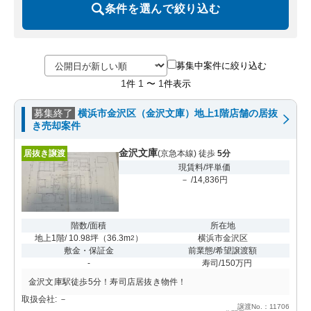
条件を選んで絞り込む
募集中案件に絞り込む
1
1
1
件
〜
件表示
募集終了
横浜市金沢区（金沢文庫）地上1階店舗の居抜
き売却案件
金沢文庫
居抜き譲渡
(京急本線) 徒歩
5分
現賃料/坪単価
－ /14,836円
階数/面積
所在地
地上1階/ 10.98坪
（
36.3m
）
横浜市金沢区
2
敷金・保証金
前業態/希望譲渡額
-
寿司/150万円
金沢文庫駅徒歩5分！寿司店居抜き物件！
取扱会社: －
譲渡No.：11706