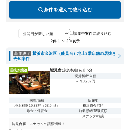
条件を選んで絞り込む
募集中案件に絞り込む
2
1
2
件
〜
件表示
募集終了
横浜市金沢区（能見台）地上3階店舗の居抜き
売却案件
能見台
居抜き譲渡
(京急本線) 徒歩
5分
現賃料/坪単価
－ /10,937円
階数/面積
所在地
地上3階/ 19.33坪
（
63.9m
）
横浜市金沢区
2
敷金・保証金
前業態/希望譲渡額
-
スナック/相談
能見台駅、スナックの譲渡情報！