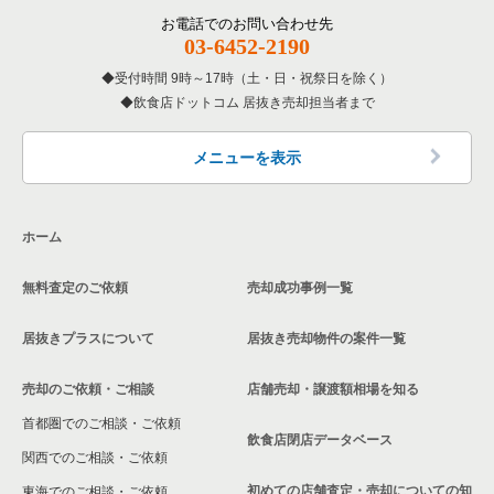
覧
その他の居抜き売却物件の案件一覧
厚木市の飲食店の居抜き売却物件の案件一覧
お電話でのお問い合わせ先
03-6452-2190
神奈川県の専門料理の居抜き売却物件の案件一覧
川崎市多摩区の飲食店の居抜き売却物件の案件一覧
受付時間 9時～17時（土・日・祝祭日を除く）
神奈川県の和食の居抜き売却物件の案件一覧
飲食店ドットコム 居抜き売却担当者まで
中郡の飲食店の居抜き売却物件の案件一覧
神奈川県の洋食の居抜き売却物件の案件一覧
三浦郡の飲食店の居抜き売却物件の案件一覧
メニューを表示
神奈川県のその他の居抜き売却物件の案件一覧
相模原市南区の飲食店の居抜き売却物件の案件一覧
ホーム
横浜市磯子区の飲食店の居抜き売却物件の案件一覧
無料査定のご依頼
売却成功事例一覧
茅ヶ崎市の飲食店の居抜き売却物件の案件一覧
居抜きプラスについて
居抜き売却物件の案件一覧
川崎市麻生区の飲食店の居抜き売却物件の案件一覧
売却のご依頼・ご相談
店舗売却・譲渡額相場を知る
相模原市中央区の飲食店の居抜き売却物件の案件一覧
首都圏でのご相談・ご依頼
横浜市保土ケ谷区の飲食店の居抜き売却物件の案件一覧
飲食店閉店データベース
関西でのご相談・ご依頼
横浜市旭区の飲食店の居抜き売却物件の案件一覧
初めての店舗査定・売却についての知
東海でのご相談・ご依頼