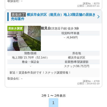
取扱会社: －
譲渡No.：8270
公開日：2020-07-11
募集終了
横浜市金沢区（能見台）地上3階店舗の居抜き
売却案件
能見台
居抜き譲渡
(京急逗子線) 徒歩
3分
現賃料/坪単価
－ /4,949円
階数/面積
所在地
地上3階/ 15.76坪
（
52.1m
）
横浜市金沢区
2
敷金・保証金
前業態/希望譲渡額
-
スナック/36.75万円
駅近！賃貸条件良好です！スナック譲渡情報！
取扱会社: －
譲渡No.：4709
公開日：2014-02-10
2
1
2
件
〜
件表示
1