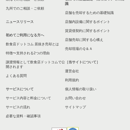
識
九州でのご相談・ご依頼
横浜市緑区の飲食店の居抜き売却物件の案件一覧
店舗を売却するための基礎知識
ニュースリリース
店舗内設備に関するポイント
平塚市の飲食店の居抜き売却物件の案件一覧
賃貸借契約に関するポイント
初めてご利用になる方へ
横浜市港南区の飲食店の居抜き売却物件の案件一覧
店舗売却に関する心構え
飲食店ドットコム 居抜き売却とは
横須賀市の飲食店の居抜き売却物件の案件一覧
売却現場のＱ＆Ａ
特徴〜支持される2つの理由
三浦市の飲食店の居抜き売却物件の案件一覧
譲渡情報として飲食店ドットコムで公
［当サイトについて］
開されます
運営会社
藤沢市の飲食店の居抜き売却物件の案件一覧
よくある質問
利用規約
相模原市緑区の飲食店の居抜き売却物件の案件一覧
サービスについて
個人情報の取り扱い
サービス内容と料金について
横浜市栄区の飲食店の居抜き売却物件の案件一覧
お問い合わせ
サービスの流れ
サイトマップ
秦野市の飲食店の居抜き売却物件の案件一覧
必要な資料・確認事項
逗子市の飲食店の居抜き売却物件の案件一覧