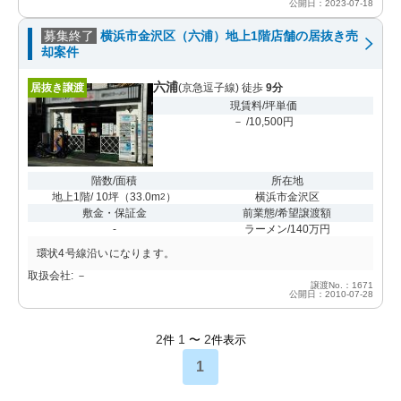
公開日：2023-07-18
募集終了
横浜市金沢区（六浦）地上1階店舗の居抜き売
却案件
六浦
居抜き譲渡
(京急逗子線) 徒歩
9分
現賃料/坪単価
－ /10,500円
階数/面積
所在地
地上1階/ 10坪
（
33.0m
）
横浜市金沢区
2
敷金・保証金
前業態/希望譲渡額
-
ラーメン/140万円
環状4号線沿いになります。
取扱会社: －
譲渡No.：1671
公開日：2010-07-28
2
1
2
件
〜
件表示
1