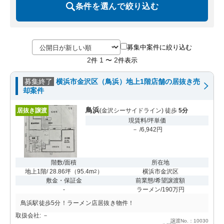
条件を選んで絞り込む
募集中案件に絞り込む
2
1
2
件
〜
件表示
募集終了
横浜市金沢区（鳥浜）地上1階店舗の居抜き売
却案件
鳥浜
居抜き譲渡
(金沢シーサイドライン) 徒歩
5分
現賃料/坪単価
－ /6,942円
階数/面積
所在地
地上1階/ 28.86坪
（
95.4m
）
横浜市金沢区
2
敷金・保証金
前業態/希望譲渡額
-
ラーメン/190万円
鳥浜駅徒歩5分！ラーメン店居抜き物件！
取扱会社: －
譲渡No.：10030