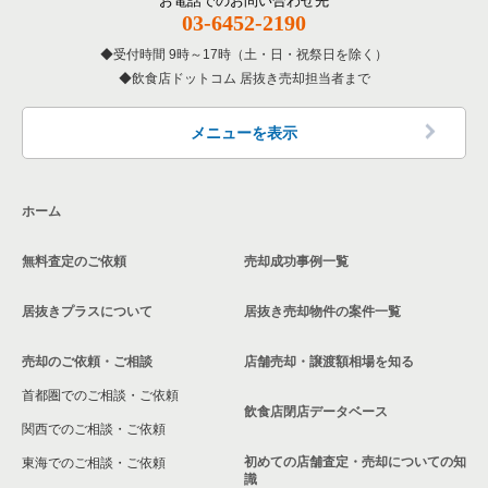
お電話でのお問い合わせ先
03-6452-2190
神奈川県の専門料理の居抜き売却物件の案件一覧
川崎市多摩区の飲食店の居抜き売却物件の案件一覧
受付時間 9時～17時（土・日・祝祭日を除く）
神奈川県の和食の居抜き売却物件の案件一覧
飲食店ドットコム 居抜き売却担当者まで
中郡の飲食店の居抜き売却物件の案件一覧
神奈川県の洋食の居抜き売却物件の案件一覧
三浦郡の飲食店の居抜き売却物件の案件一覧
メニューを表示
神奈川県のその他の居抜き売却物件の案件一覧
相模原市南区の飲食店の居抜き売却物件の案件一覧
ホーム
横浜市磯子区の飲食店の居抜き売却物件の案件一覧
無料査定のご依頼
売却成功事例一覧
茅ヶ崎市の飲食店の居抜き売却物件の案件一覧
居抜きプラスについて
居抜き売却物件の案件一覧
川崎市麻生区の飲食店の居抜き売却物件の案件一覧
売却のご依頼・ご相談
店舗売却・譲渡額相場を知る
相模原市中央区の飲食店の居抜き売却物件の案件一覧
首都圏でのご相談・ご依頼
横浜市保土ケ谷区の飲食店の居抜き売却物件の案件一覧
飲食店閉店データベース
関西でのご相談・ご依頼
横浜市旭区の飲食店の居抜き売却物件の案件一覧
初めての店舗査定・売却についての知
東海でのご相談・ご依頼
識