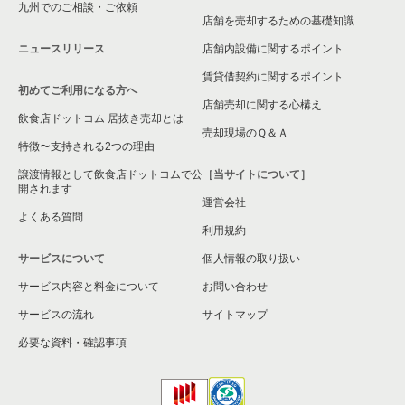
九州でのご相談・ご依頼
横浜市緑区の飲食店の居抜き売却物件の案件一覧
店舗を売却するための基礎知識
ニュースリリース
店舗内設備に関するポイント
平塚市の飲食店の居抜き売却物件の案件一覧
賃貸借契約に関するポイント
初めてご利用になる方へ
横浜市港南区の飲食店の居抜き売却物件の案件一覧
店舗売却に関する心構え
飲食店ドットコム 居抜き売却とは
横須賀市の飲食店の居抜き売却物件の案件一覧
売却現場のＱ＆Ａ
特徴〜支持される2つの理由
三浦市の飲食店の居抜き売却物件の案件一覧
譲渡情報として飲食店ドットコムで公
［当サイトについて］
開されます
運営会社
藤沢市の飲食店の居抜き売却物件の案件一覧
よくある質問
利用規約
相模原市緑区の飲食店の居抜き売却物件の案件一覧
サービスについて
個人情報の取り扱い
サービス内容と料金について
横浜市栄区の飲食店の居抜き売却物件の案件一覧
お問い合わせ
サービスの流れ
サイトマップ
秦野市の飲食店の居抜き売却物件の案件一覧
必要な資料・確認事項
逗子市の飲食店の居抜き売却物件の案件一覧
横浜市瀬谷区の飲食店の居抜き売却物件の案件一覧