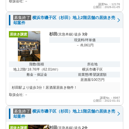
取扱会社: －
譲渡No.：12176
公開日：2026-01-05
募集終了
横浜市磯子区（杉田）地上2階店舗の居抜き売
却案件
杉田
居抜き譲渡
(京急本線) 徒歩
3分
現賃料/坪単価
－ /8,061円
階数/面積
所在地
地上2階/ 18.76坪
（
62.01m
）
横浜市磯子区
2
敷金・保証金
前業態/希望譲渡額
-
居酒屋/100万円
杉田駅より徒歩3分！居酒屋居抜き物件！
取扱会社: －
譲渡No.：8987
公開日：2022-01-31
募集終了
横浜市磯子区（杉田）地上1階店舗の居抜き売
却案件
杉田
居抜き譲渡
(京急本線) 徒歩
2分