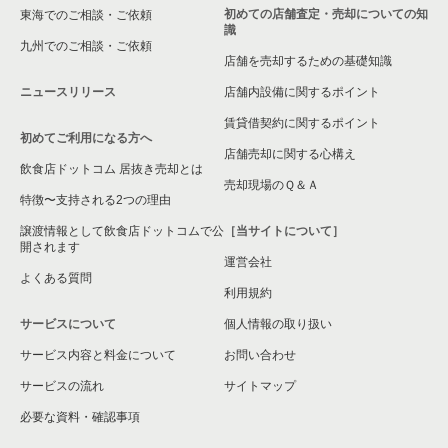
横浜市旭区の飲食店の居抜き売却物件の案件一覧
初めての店舗査定・売却についての知
東海でのご相談・ご依頼
識
九州でのご相談・ご依頼
横浜市緑区の飲食店の居抜き売却物件の案件一覧
店舗を売却するための基礎知識
ニュースリリース
店舗内設備に関するポイント
平塚市の飲食店の居抜き売却物件の案件一覧
賃貸借契約に関するポイント
初めてご利用になる方へ
横浜市港南区の飲食店の居抜き売却物件の案件一覧
店舗売却に関する心構え
飲食店ドットコム 居抜き売却とは
横須賀市の飲食店の居抜き売却物件の案件一覧
売却現場のＱ＆Ａ
特徴〜支持される2つの理由
三浦市の飲食店の居抜き売却物件の案件一覧
譲渡情報として飲食店ドットコムで公
［当サイトについて］
開されます
運営会社
藤沢市の飲食店の居抜き売却物件の案件一覧
よくある質問
利用規約
相模原市緑区の飲食店の居抜き売却物件の案件一覧
サービスについて
個人情報の取り扱い
サービス内容と料金について
横浜市栄区の飲食店の居抜き売却物件の案件一覧
お問い合わせ
サービスの流れ
サイトマップ
秦野市の飲食店の居抜き売却物件の案件一覧
必要な資料・確認事項
逗子市の飲食店の居抜き売却物件の案件一覧