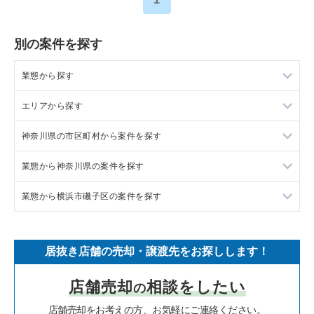
別の案件を探す
業態から探す
エリアから探す
ラーメンの居抜き売却物件の案件一覧
神奈川県の市区町村から案件を探す
フランス料理の居抜き売却物件の案件一覧
東京23区の飲食店の居抜き売却物件の案件一覧
業態から神奈川県の案件を探す
イタリア料理の居抜き売却物件の案件一覧
東京都下の飲食店の居抜き売却物件の案件一覧
大和市の飲食店の居抜き売却物件の案件一覧
業態から横浜市磯子区の案件を探す
中華の居抜き売却物件の案件一覧
千葉県の飲食店の居抜き売却物件の案件一覧
鎌倉市の飲食店の居抜き売却物件の案件一覧
神奈川県のラーメンの居抜き売却物件の案件一覧
そば・うどんの居抜き売却物件の案件一覧
埼玉県の飲食店の居抜き売却物件の案件一覧
横浜市青葉区の飲食店の居抜き売却物件の案件一覧
神奈川県のフランス料理の居抜き売却物件の案件一覧
横浜市磯子区のそば・うどんの居抜き売却物件の案件一覧
居抜き店舗の売却・譲渡先をお探しします！
寿司の居抜き売却物件の案件一覧
神奈川県の飲食店の居抜き売却物件の案件一覧
川崎市高津区の飲食店の居抜き売却物件の案件一覧
神奈川県のイタリア料理の居抜き売却物件の案件一覧
横浜市磯子区の焼肉の居抜き売却物件の案件一覧
店舗売却
相談をしたい
の
焼肉の居抜き売却物件の案件一覧
大阪府の飲食店の居抜き売却物件の案件一覧
横浜市鶴見区の飲食店の居抜き売却物件の案件一覧
神奈川県の中華の居抜き売却物件の案件一覧
横浜市磯子区のアジア料理の居抜き売却物件の案件一覧
店舗売却をお考えの方、お気軽にご連絡ください。