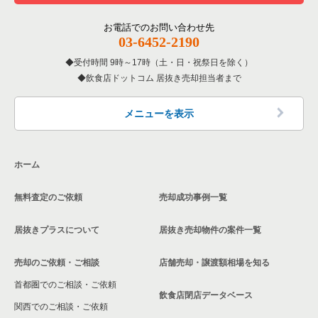
神奈川県の居酒屋・ダイニングバーの居抜き売却物件の案件一
覧
その他の居抜き売却物件の案件一覧
厚木市の飲食店の居抜き売却物件の案件一覧
お電話でのお問い合わせ先
03-6452-2190
神奈川県の専門料理の居抜き売却物件の案件一覧
川崎市多摩区の飲食店の居抜き売却物件の案件一覧
受付時間 9時～17時（土・日・祝祭日を除く）
神奈川県の和食の居抜き売却物件の案件一覧
飲食店ドットコム 居抜き売却担当者まで
中郡の飲食店の居抜き売却物件の案件一覧
神奈川県の洋食の居抜き売却物件の案件一覧
三浦郡の飲食店の居抜き売却物件の案件一覧
メニューを表示
神奈川県のその他の居抜き売却物件の案件一覧
相模原市南区の飲食店の居抜き売却物件の案件一覧
ホーム
横浜市磯子区の飲食店の居抜き売却物件の案件一覧
無料査定のご依頼
売却成功事例一覧
茅ヶ崎市の飲食店の居抜き売却物件の案件一覧
居抜きプラスについて
居抜き売却物件の案件一覧
川崎市麻生区の飲食店の居抜き売却物件の案件一覧
売却のご依頼・ご相談
店舗売却・譲渡額相場を知る
相模原市中央区の飲食店の居抜き売却物件の案件一覧
首都圏でのご相談・ご依頼
横浜市保土ケ谷区の飲食店の居抜き売却物件の案件一覧
飲食店閉店データベース
関西でのご相談・ご依頼