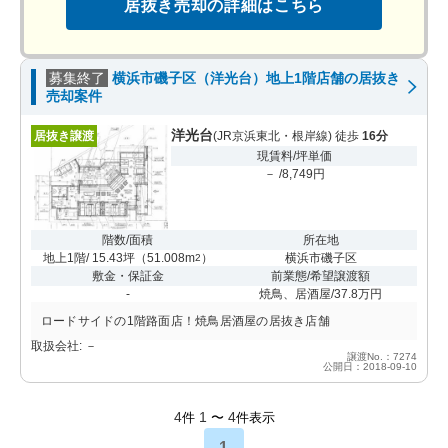
居抜き売却の詳細はこちら
募集終了
横浜市磯子区（洋光台）地上1階店舗の居抜き
売却案件
洋光台
居抜き譲渡
(JR京浜東北・根岸線) 徒歩
16分
現賃料/坪単価
－ /8,749円
階数/面積
所在地
地上1階/ 15.43坪
（
51.008m
）
横浜市磯子区
2
敷金・保証金
前業態/希望譲渡額
-
焼鳥、居酒屋/37.8万円
ロードサイドの1階路面店！焼鳥居酒屋の居抜き店舗
取扱会社: －
譲渡No.：7274
公開日：2018-09-10
4
1
4
件
〜
件表示
1