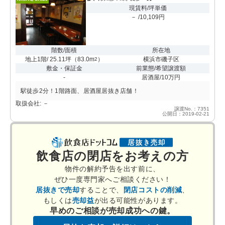
現賃料/坪単価
－ /10,109円
階数/面積
所在地
地上1階/ 25.11坪
（
83.0m
）
横浜市磯子区
2
敷金・保証金
前業態/希望譲渡額
-
居酒屋/10万円
駅徒歩2分！1階路面、居酒屋居抜き店舗！
取扱会社: －
譲渡No.：7351
公開日：2019-02-21
飲食店の閉店をお考えの方
物件の解約予告を出す前に、
ぜひ一度専門家へご相談ください！
居抜きで売却
することで、
閉店コストの削減
、
もしくは
売却益
が出る可能性があります。
早めのご相談が売却成功への鍵。