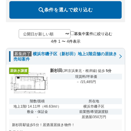
条件を選んで絞り込む
募集中案件に絞り込む
4
1
4
件
〜
件表示
募集終了
横浜市磯子区（新杉田）地上1階店舗の居抜き
売却案件
新杉田
居抜き譲渡
(JR京浜東北・根岸線) 徒歩
5分
現賃料/坪単価
－ /15,485円
階数/面積
所在地
地上1階/ 14.11坪
（
46.63m
）
横浜市磯子区
2
敷金・保証金
前業態/希望譲渡額
-
居酒屋/350万円
新杉田駅徒歩5分！居酒屋居抜き物件！