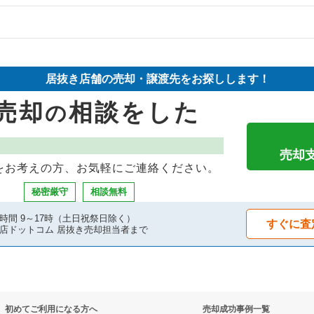
の案件一覧
物件の案件一覧
却物件の案件一覧
売却物件の案件一覧
却物件の案件一覧
居抜き店舗の売却・譲渡先をお探しします！
却物件の案件一覧
売却物件の案件一覧
件の案件一覧
売却
相談をした
の
却物件の案件一覧
の案件一覧
件の案件一覧
却物件の案件一覧
売却物件の案件一覧
売却物件の案件一覧
売却
をお考えの方、お気軽にご連絡ください。
物件の案件一覧
の案件一覧
物件の案件一覧
秘密厳守
相談無料
物件の案件一覧
の案件一覧
き売却物件の案件一覧
時間 9～17時（土日祝祭日除く）
すぐに査
店ドットコム 居抜き売却担当者まで
却物件の案件一覧
居抜き売却物件の案件一覧
件の案件一覧
売却物件の案件一覧
却物件の案件一覧
バーの居抜き売却物件の案件一覧
初めてご利用になる方へ
売却成功事例一覧
却物件の案件一覧
件の案件一覧
件の案件一覧