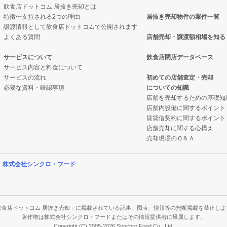
飲食店ドットコム 居抜き売却とは
特徴〜支持される2つの理由
居抜き売却物件の案件一覧
物件の案件一覧
売却物件の案件一覧
件の案件一覧
譲渡情報として飲食店ドットコムで公開されます
よくある質問
店舗売却・譲渡額相場を知る
却物件の案件一覧
居抜き売却物件の案件一覧
物件の案件一覧
サービスについて
飲食店閉店データベース
サービス内容と料金について
却物件の案件一覧
ックの居抜き売却物件の案件一覧
サービスの流れ
初めての店舗査定・売却
必要な資料・確認事項
についての知識
却物件の案件一覧
の案件一覧
店舗を売却するための基礎知
店舗内設備に関するポイント
物件の案件一覧
ーの居抜き売却物件の案件一覧
賃貸借契約に関するポイント
店舗売却に関する心構え
の案件一覧
物件の案件一覧
売却現場のＱ＆Ａ
却物件の案件一覧
の案件一覧
営
株式会社シンクロ・フード
案件一覧
の案件一覧
の案件一覧
件の案件一覧
飲食店ドットコム 居抜き売却」に掲載されている記事、図表、情報等の無断掲載を禁止しま
著作権は株式会社シンクロ・フードまたはその情報提供者に帰属します。
Copyright (C) 2005-2026 Synchro Food Co., Ltd.