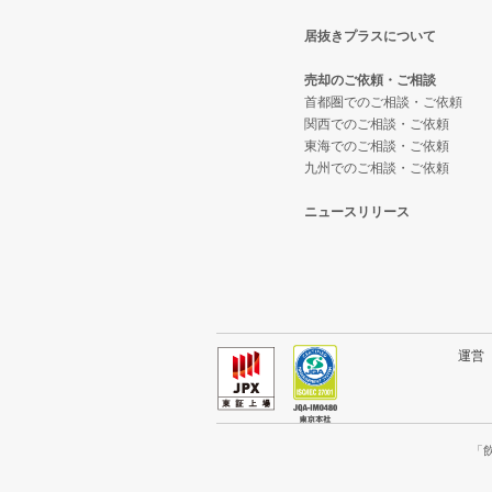
居抜きプラスについて
横浜市西区の飲食店の居抜き売却
神奈川県のテイクアウトの居抜き
横浜市南区の洋食の居抜き売却物
売却のご依頼・ご相談
川崎市宮前区の飲食店の居抜き売
神奈川県のお弁当・惣菜・デリの
横浜市南区のその他の居抜き売却
首都圏でのご相談・ご依頼
関西でのご相談・ご依頼
東海でのご相談・ご依頼
川崎市川崎区の飲食店の居抜き売
神奈川県のカラオケ・パブ・スナ
九州でのご相談・ご依頼
横浜市金沢区の飲食店の居抜き売
神奈川県のバーの居抜き売却物件
ニュースリリース
川崎市幸区の飲食店の居抜き売却
神奈川県の居酒屋・ダイニングバ
厚木市の飲食店の居抜き売却物件
神奈川県の専門料理の居抜き売却
川崎市多摩区の飲食店の居抜き売
神奈川県の和食の居抜き売却物件
運
中郡の飲食店の居抜き売却物件の
神奈川県の洋食の居抜き売却物件
三浦郡の飲食店の居抜き売却物件
神奈川県のその他の居抜き売却物
「