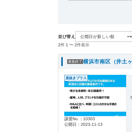
並び替え
2
件
1
〜
2
件表示
横浜市南区（井土ヶ
募集終了
居抜きプラス
譲渡No.：10303
公開日：2023-11-13