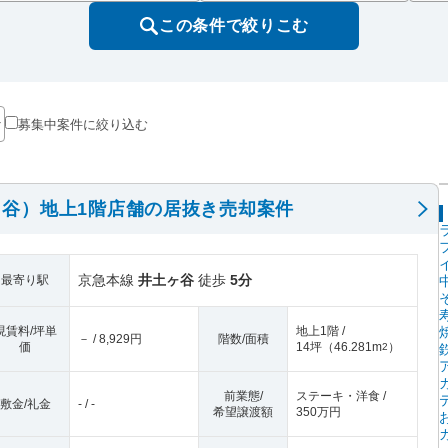
この条件で絞りこむ
募集中案件に絞り込む
谷）地上1階店舗の居抜き売却案件
京急本線
井土ヶ谷
徒歩
5分
最寄り駅
現賃料/坪単
地上1階 /
－ / 8,929円
階数/面積
価
14坪
（
46.281m
）
2
前業態/
ステーキ・洋食 /
敷金/礼金
- / -
希望譲渡額
350万円