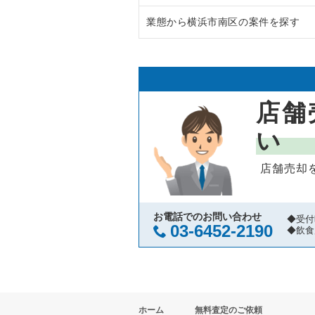
業態から横浜市南区の案件を探す
鎌倉市の飲食店の居抜き売却物件
神奈川県のラーメンの居抜き売却
横浜市青葉区の飲食店の居抜き売
神奈川県のフランス料理の居抜き
横浜市南区のラーメンの居抜き売
川崎市高津区の飲食店の居抜き売
神奈川県のイタリア料理の居抜き
横浜市南区の中華の居抜き売却物
店舗
横浜市鶴見区の飲食店の居抜き売
神奈川県の中華の居抜き売却物件
横浜市南区の焼肉の居抜き売却物
い
川崎市中原区の飲食店の居抜き売
神奈川県のそば・うどんの居抜き
横浜市南区のアジア料理の居抜き
店舗売却
横浜市中区の飲食店の居抜き売却
神奈川県の寿司の居抜き売却物件
横浜市南区のカフェの居抜き売却
横浜市南区の飲食店の居抜き売却
神奈川県の焼肉の居抜き売却物件
横浜市南区のテイクアウトの居抜
お電話でのお問い合わせ
◆受付
03-6452-2190
◆飲食
横浜市港北区の飲食店の居抜き売
神奈川県の鉄板焼き・お好み焼の
横浜市南区のバーの居抜き売却物
横浜市神奈川区の飲食店の居抜き
神奈川県のアジア料理の居抜き売
横浜市南区の居酒屋・ダイニング
ホーム
無料査定のご依頼
横浜市都筑区の飲食店の居抜き売
神奈川県のカフェの居抜き売却物
横浜市南区の和食の居抜き売却物