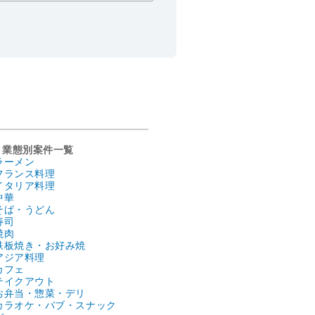
業態別案件一覧
ラーメン
フランス料理
イタリア料理
中華
そば・うどん
寿司
焼肉
鉄板焼き・お好み焼
アジア料理
カフェ
テイクアウト
お弁当・惣菜・デリ
カラオケ・パブ・スナック