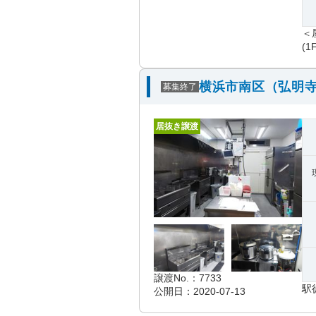
＜
(1
横浜市南区（弘明寺
募集終了
居抜き譲渡
譲渡No.：7733
駅
公開日：2020-07-13