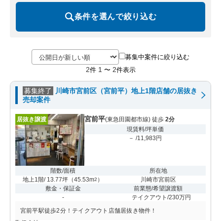
条件を選んで絞り込む
募集中案件に絞り込む
2
1
2
件
〜
件表示
募集終了
川崎市宮前区（宮前平）地上1階店舗の居抜き
売却案件
宮前平
居抜き譲渡
(東急田園都市線) 徒歩
2分
現賃料/坪単価
－ /11,983円
階数/面積
所在地
地上1階/ 13.77坪
（
45.53m
）
川崎市宮前区
2
敷金・保証金
前業態/希望譲渡額
-
テイクアウト/230万円
宮前平駅徒歩2分！テイクアウト店舗居抜き物件！