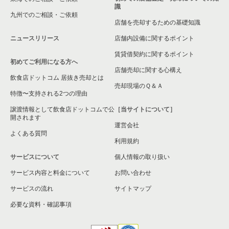
識
九州でのご相談・ご依頼
横浜市緑区の飲食店の居抜き売却物件の案件一覧
店舗を売却するための基礎知識
ニュースリリース
店舗内設備に関するポイント
平塚市の飲食店の居抜き売却物件の案件一覧
賃貸借契約に関するポイント
初めてご利用になる方へ
横浜市港南区の飲食店の居抜き売却物件の案件一覧
店舗売却に関する心構え
飲食店ドットコム 居抜き売却とは
横須賀市の飲食店の居抜き売却物件の案件一覧
売却現場のＱ＆Ａ
特徴〜支持される2つの理由
三浦市の飲食店の居抜き売却物件の案件一覧
譲渡情報として飲食店ドットコムで公
［当サイトについて］
開されます
運営会社
藤沢市の飲食店の居抜き売却物件の案件一覧
よくある質問
利用規約
相模原市緑区の飲食店の居抜き売却物件の案件一覧
サービスについて
個人情報の取り扱い
サービス内容と料金について
横浜市栄区の飲食店の居抜き売却物件の案件一覧
お問い合わせ
サービスの流れ
サイトマップ
秦野市の飲食店の居抜き売却物件の案件一覧
必要な資料・確認事項
逗子市の飲食店の居抜き売却物件の案件一覧