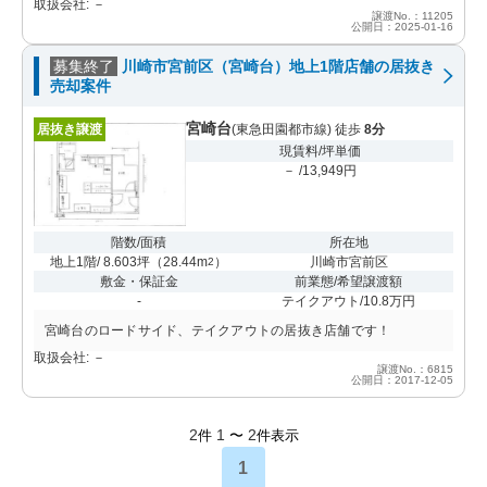
取扱会社: －
譲渡No.：11205
公開日：2025-01-16
募集終了
川崎市宮前区（宮崎台）地上1階店舗の居抜き
売却案件
宮崎台
居抜き譲渡
(東急田園都市線) 徒歩
8分
現賃料/坪単価
－ /13,949円
階数/面積
所在地
地上1階/ 8.603坪
（
28.44m
）
川崎市宮前区
2
敷金・保証金
前業態/希望譲渡額
-
テイクアウト/10.8万円
宮崎台のロードサイド、テイクアウトの居抜き店舗です！
取扱会社: －
譲渡No.：6815
公開日：2017-12-05
2
1
2
件
〜
件表示
1