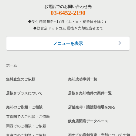
覧
その他の居抜き売却物件の案件一覧
厚木市の飲食店の居抜き売却物件の案件一覧
お電話でのお問い合わせ先
03-6452-2190
神奈川県の専門料理の居抜き売却物件の案件一覧
川崎市多摩区の飲食店の居抜き売却物件の案件一覧
受付時間 9時～17時（土・日・祝祭日を除く）
神奈川県の和食の居抜き売却物件の案件一覧
飲食店ドットコム 居抜き売却担当者まで
中郡の飲食店の居抜き売却物件の案件一覧
神奈川県の洋食の居抜き売却物件の案件一覧
三浦郡の飲食店の居抜き売却物件の案件一覧
メニューを表示
神奈川県のその他の居抜き売却物件の案件一覧
相模原市南区の飲食店の居抜き売却物件の案件一覧
ホーム
横浜市磯子区の飲食店の居抜き売却物件の案件一覧
無料査定のご依頼
売却成功事例一覧
茅ヶ崎市の飲食店の居抜き売却物件の案件一覧
居抜きプラスについて
居抜き売却物件の案件一覧
川崎市麻生区の飲食店の居抜き売却物件の案件一覧
売却のご依頼・ご相談
店舗売却・譲渡額相場を知る
相模原市中央区の飲食店の居抜き売却物件の案件一覧
首都圏でのご相談・ご依頼
横浜市保土ケ谷区の飲食店の居抜き売却物件の案件一覧
飲食店閉店データベース
関西でのご相談・ご依頼
横浜市旭区の飲食店の居抜き売却物件の案件一覧
初めての店舗査定・売却についての知
東海でのご相談・ご依頼