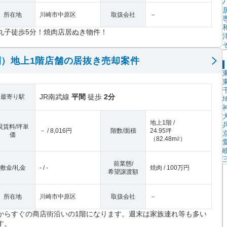
所在地
川崎市中原区
取扱会社
－
丸子徒歩5分！焼肉店居ぬき物件！
）地上1階店舗の居抜き売却案件
JR南武線
平間
徒歩
2分
最寄り駅
地上1階 /
現賃料/坪単
－ / 8,016円
階数/面積
24.95坪
価
（
82.48m
）
2
前業態/
敷金/礼金
- / -
焼肉 / 100万円
希望譲渡額
所在地
川崎市中原区
取扱会社
－
からすぐの商店街沿いの1階になります。週末は家族連れ等も多い
す。