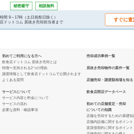
物件の案件一覧
の案件一覧
物件の案件一覧
秘密厳守
相談無料
物件の案件一覧
の案件一覧
焼の居抜き売却物件の案件一覧
時間 9～17時（土日祝祭日除く）
すぐに査
店ドットコム 居抜き売却担当者まで
却物件の案件一覧
居抜き売却物件の案件一覧
き売却物件の案件一覧
売却物件の案件一覧
却物件の案件一覧
却物件の案件一覧
初めてご利用になる方へ
売却成功事例一覧
却物件の案件一覧
件の案件一覧
抜き売却物件の案件一覧
飲食店ドットコム 居抜き売却とは
特徴〜支持される2つの理由
居抜き売却物件の案件一覧
物件の案件一覧
売却物件の案件一覧
リの居抜き売却物件の案件一覧
譲渡情報として飲食店ドットコムで公開されます
よくある質問
店舗売却・譲渡額相場を知る
却物件の案件一覧
居抜き売却物件の案件一覧
物件の案件一覧
サービスについて
飲食店閉店データベース
サービス内容と料金について
却物件の案件一覧
ックの居抜き売却物件の案件一覧
グバーの居抜き売却物件の案件一覧
サービスの流れ
初めての店舗査定・売却
必要な資料・確認事項
についての知識
却物件の案件一覧
の案件一覧
売却物件の案件一覧
店舗を売却するための基礎知
店舗内設備に関するポイント
物件の案件一覧
ーの居抜き売却物件の案件一覧
物件の案件一覧
賃貸借契約に関するポイント
店舗売却に関する心構え