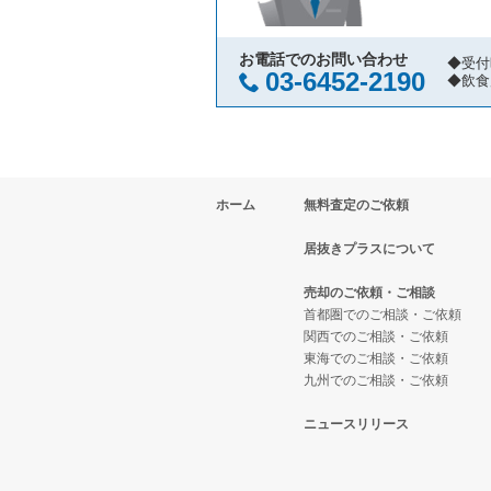
横浜市中区の飲食店の居抜き売却
神奈川県の寿司の居抜き売却物件
川崎市中原区の焼肉の居抜き売却
横浜市南区の飲食店の居抜き売却
神奈川県の焼肉の居抜き売却物件
川崎市中原区の鉄板焼き・お好み
お電話でのお問い合わせ
◆受付
03-6452-2190
◆飲食
横浜市港北区の飲食店の居抜き売
神奈川県の鉄板焼き・お好み焼の
川崎市中原区のアジア料理の居抜
横浜市神奈川区の飲食店の居抜き
神奈川県のアジア料理の居抜き売
川崎市中原区のカフェの居抜き売
ホーム
無料査定のご依頼
横浜市都筑区の飲食店の居抜き売
神奈川県のカフェの居抜き売却物
川崎市中原区のテイクアウトの居
居抜きプラスについて
横浜市西区の飲食店の居抜き売却
神奈川県のテイクアウトの居抜き
川崎市中原区のお弁当・惣菜・デ
売却のご依頼・ご相談
川崎市宮前区の飲食店の居抜き売
神奈川県のお弁当・惣菜・デリの
川崎市中原区のバーの居抜き売却
首都圏でのご相談・ご依頼
関西でのご相談・ご依頼
東海でのご相談・ご依頼
川崎市川崎区の飲食店の居抜き売
神奈川県のカラオケ・パブ・スナ
川崎市中原区の居酒屋・ダイニン
九州でのご相談・ご依頼
横浜市金沢区の飲食店の居抜き売
神奈川県のバーの居抜き売却物件
川崎市中原区の専門料理の居抜き
ニュースリリース
川崎市幸区の飲食店の居抜き売却
神奈川県の居酒屋・ダイニングバ
川崎市中原区の和食の居抜き売却