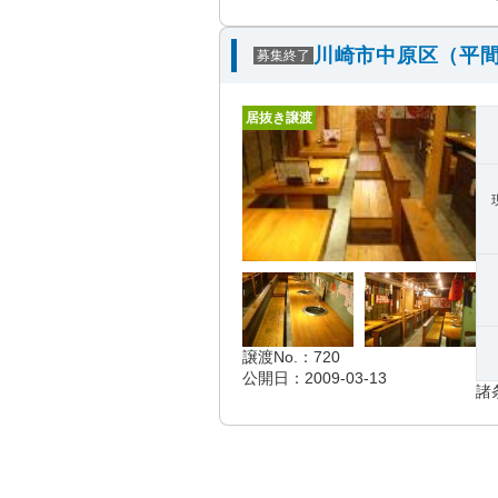
川崎市中原区（平間
募集終了
居抜き譲渡
譲渡No.：720
公開日：2009-03-13
諸