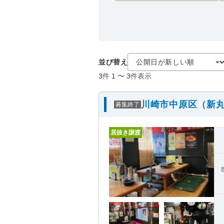
並び替え
3
件
1
〜
3
件表示
川崎市中原区（新丸
募集終了
居抜き譲渡