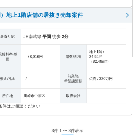
）地上1階店舗の居抜き売却案件
JR南武線
平間
徒歩
2分
最寄り駅
地上1階 /
現賃料/坪単
－ / 8,016円
階数/面積
24.95坪
価
（
82.48m
）
2
前業態/
敷金/礼金
- / -
焼肉 / 320万円
希望譲渡額
所在地
川崎市中原区
取扱会社
－
条件はご相談ください
3
件
1
〜
3
件表示