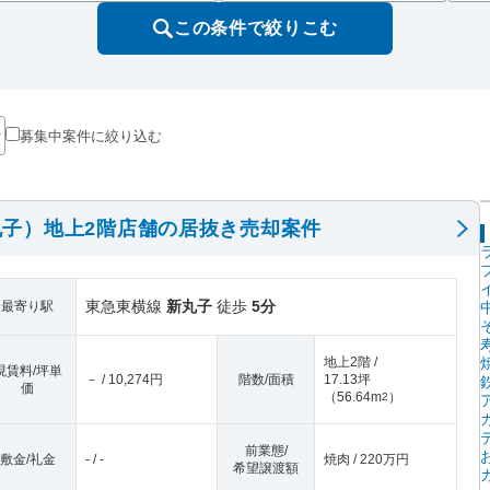
この条件で絞りこむ
募集中案件に絞り込む
子）地上2階店舗の居抜き売却案件
東急東横線
新丸子
徒歩
5分
最寄り駅
地上2階 /
現賃料/坪単
－ / 10,274円
階数/面積
17.13坪
価
（
56.64m
）
2
前業態/
敷金/礼金
- / -
焼肉 / 220万円
希望譲渡額