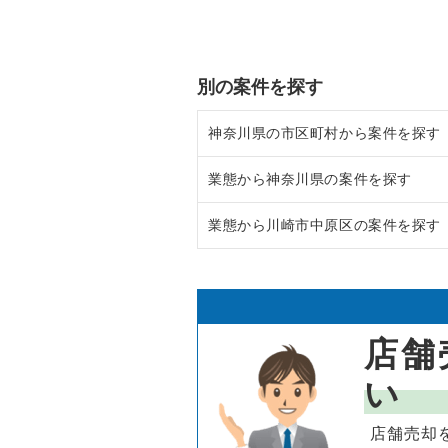
別の案件を探す
神奈川県の市区町村から案件を探す
業態から神奈川県の案件を探す
大和市の飲食店の居抜き売却物件
業態から川崎市中原区の案件を探す
鎌倉市の飲食店の居抜き売却物件
神奈川県のラーメンの居抜き売却
横浜市青葉区の飲食店の居抜き売
神奈川県のフランス料理の居抜き
川崎市中原区のラーメンの居抜き
川崎市高津区の飲食店の居抜き売
神奈川県のイタリア料理の居抜き
川崎市中原区のフランス料理の居
店舗
横浜市鶴見区の飲食店の居抜き売
神奈川県の中華の居抜き売却物件
川崎市中原区のイタリア料理の居
い
川崎市中原区の飲食店の居抜き売
神奈川県のそば・うどんの居抜き
川崎市中原区の中華の居抜き売却
店舗売却