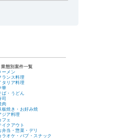
業態別案件一覧
ラーメン
フランス料理
イタリア料理
中華
そば・うどん
寿司
焼肉
鉄板焼き・お好み焼
アジア料理
カフェ
テイクアウト
お弁当・惣菜・デリ
カラオケ・パブ・スナック