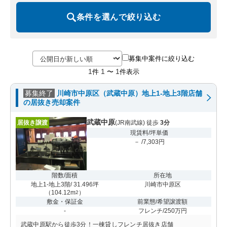
条件を選んで絞り込む
募集中案件に絞り込む
1
1
1
件
〜
件表示
募集終了
川崎市中原区（武蔵中原）地上1-地上3階店舗
の居抜き売却案件
武蔵中原
居抜き譲渡
(JR南武線) 徒歩
3分
現賃料/坪単価
－ /7,303円
階数/面積
所在地
地上1-地上3階/ 31.496坪
川崎市中原区
（
104.12m
）
2
敷金・保証金
前業態/希望譲渡額
-
フレンチ/250万円
武蔵中原駅から徒歩3分！一棟貸しフレンチ居抜き店舗