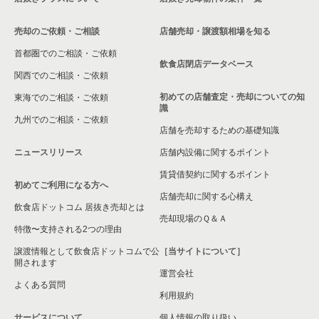
川崎市麻生区の飲食店の居抜き売却物件の案件一覧
売却のご依頼・ご相談
店舗売却・譲渡額相場を知る
相模原市中央区の飲食店の居抜き売却物件の案件一覧
首都圏でのご相談・ご依頼
横浜市保土ケ谷区の飲食店の居抜き売却物件の案件一覧
飲食店閉店データベース
関西でのご相談・ご依頼
横浜市旭区の飲食店の居抜き売却物件の案件一覧
初めての店舗査定・売却についての知
東海でのご相談・ご依頼
識
九州でのご相談・ご依頼
横浜市緑区の飲食店の居抜き売却物件の案件一覧
店舗を売却するための基礎知識
ニュースリリース
店舗内設備に関するポイント
平塚市の飲食店の居抜き売却物件の案件一覧
賃貸借契約に関するポイント
初めてご利用になる方へ
横浜市港南区の飲食店の居抜き売却物件の案件一覧
店舗売却に関する心構え
飲食店ドットコム 居抜き売却とは
横須賀市の飲食店の居抜き売却物件の案件一覧
売却現場のＱ＆Ａ
特徴〜支持される2つの理由
三浦市の飲食店の居抜き売却物件の案件一覧
譲渡情報として飲食店ドットコムで公
［当サイトについて］
開されます
運営会社
藤沢市の飲食店の居抜き売却物件の案件一覧
よくある質問
利用規約
相模原市緑区の飲食店の居抜き売却物件の案件一覧
サービスについて
個人情報の取り扱い