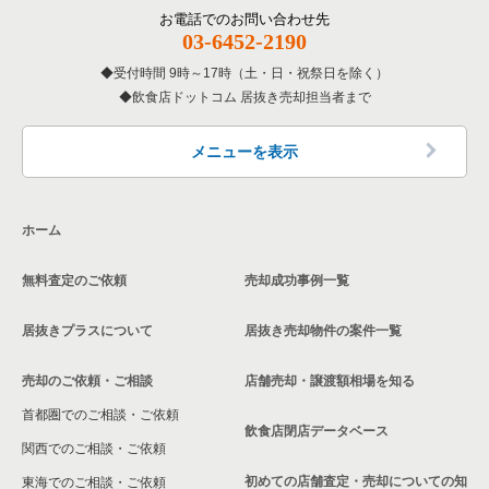
覧
その他の居抜き売却物件の案件一覧
厚木市の飲食店の居抜き売却物件の案件一覧
お電話でのお問い合わせ先
川崎市中原区の和食の居抜き売却物件の案件一覧
03-6452-2190
神奈川県の専門料理の居抜き売却物件の案件一覧
川崎市多摩区の飲食店の居抜き売却物件の案件一覧
川崎市中原区の洋食の居抜き売却物件の案件一覧
受付時間 9時～17時（土・日・祝祭日を除く）
神奈川県の和食の居抜き売却物件の案件一覧
飲食店ドットコム 居抜き売却担当者まで
中郡の飲食店の居抜き売却物件の案件一覧
川崎市中原区のその他の居抜き売却物件の案件一覧
神奈川県の洋食の居抜き売却物件の案件一覧
三浦郡の飲食店の居抜き売却物件の案件一覧
メニューを表示
神奈川県のその他の居抜き売却物件の案件一覧
相模原市南区の飲食店の居抜き売却物件の案件一覧
ホーム
横浜市磯子区の飲食店の居抜き売却物件の案件一覧
無料査定のご依頼
売却成功事例一覧
茅ヶ崎市の飲食店の居抜き売却物件の案件一覧
居抜きプラスについて
居抜き売却物件の案件一覧
川崎市麻生区の飲食店の居抜き売却物件の案件一覧
売却のご依頼・ご相談
店舗売却・譲渡額相場を知る
相模原市中央区の飲食店の居抜き売却物件の案件一覧
首都圏でのご相談・ご依頼
横浜市保土ケ谷区の飲食店の居抜き売却物件の案件一覧
飲食店閉店データベース
関西でのご相談・ご依頼
横浜市旭区の飲食店の居抜き売却物件の案件一覧
初めての店舗査定・売却についての知
東海でのご相談・ご依頼