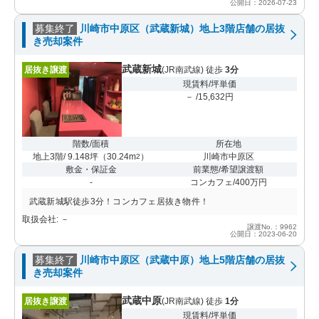
公開日：2026-07-23
募集終了
川崎市中原区（武蔵新城）地上3階店舗の居抜
き売却案件
武蔵新城
居抜き譲渡
(JR南武線) 徒歩
3分
現賃料/坪単価
－ /15,632円
階数/面積
所在地
地上3階/ 9.148坪
（
30.24m
）
川崎市中原区
2
敷金・保証金
前業態/希望譲渡額
-
コンカフェ/400万円
武蔵新城駅徒歩3分！コンカフェ居抜き物件！
取扱会社: －
譲渡No.：9962
公開日：2023-06-20
募集終了
川崎市中原区（武蔵中原）地上5階店舗の居抜
き売却案件
武蔵中原
居抜き譲渡
(JR南武線) 徒歩
1分
現賃料/坪単価