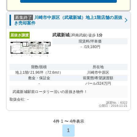
募集終了
川崎市中原区（武蔵新城）地上1階店舗の居抜
き売却案件
武蔵新城
居抜き譲渡
(JR南武線) 徒歩
1分
現賃料/坪単価
－ /19,180円
階数/面積
所在地
地上1階/ 21.96坪
（
72.6m
）
川崎市中原区
2
敷金・保証金
前業態/希望譲渡額
-
バール/324万円
武蔵新城駅前ロータリー沿いの居抜き物件！
取扱会社: －
譲渡No.：6322
公開日：2016-11-21
4
1
4
件
〜
件表示
1