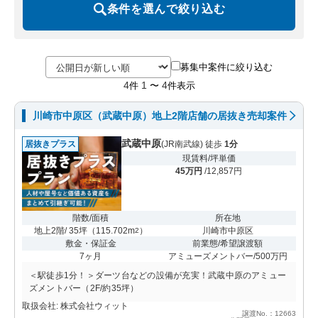
条件を選んで絞り込む
募集中案件に絞り込む
4
1
4
件
〜
件表示
川崎市中原区（武蔵中原）地上2階店舗の居抜き売却案件
武蔵中原
居抜きプラス
(JR南武線) 徒歩
1分
現賃料/坪単価
45万円
/12,857円
階数/面積
所在地
地上2階/ 35坪
（
115.702m
）
川崎市中原区
2
敷金・保証金
前業態/希望譲渡額
7ヶ月
アミューズメントバー/500万円
＜駅徒歩1分！＞ダーツ台などの設備が充実！武蔵中原のアミュー
ズメントバー（2F/約35坪）
取扱会社: 株式会社ウィット
譲渡No.：12663