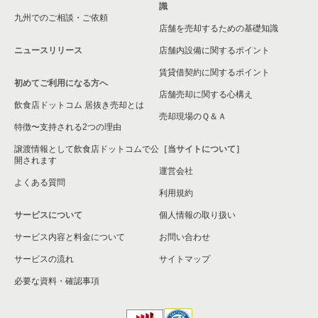
識
九州でのご相談・ご依頼
横浜市緑区の飲食店の居抜き売却物件の案件一覧
店舗を売却するための基礎知識
ニュースリリース
店舗内設備に関するポイント
平塚市の飲食店の居抜き売却物件の案件一覧
賃貸借契約に関するポイント
初めてご利用になる方へ
横浜市港南区の飲食店の居抜き売却物件の案件一覧
店舗売却に関する心構え
飲食店ドットコム 居抜き売却とは
横須賀市の飲食店の居抜き売却物件の案件一覧
売却現場のＱ＆Ａ
特徴〜支持される2つの理由
三浦市の飲食店の居抜き売却物件の案件一覧
譲渡情報として飲食店ドットコムで公
［当サイトについて］
開されます
運営会社
藤沢市の飲食店の居抜き売却物件の案件一覧
よくある質問
利用規約
相模原市緑区の飲食店の居抜き売却物件の案件一覧
サービスについて
個人情報の取り扱い
サービス内容と料金について
横浜市栄区の飲食店の居抜き売却物件の案件一覧
お問い合わせ
サービスの流れ
サイトマップ
秦野市の飲食店の居抜き売却物件の案件一覧
必要な資料・確認事項
逗子市の飲食店の居抜き売却物件の案件一覧