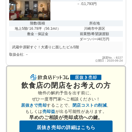
－ /11,793円
階数/面積
所在地
地上5階/ 16.79坪
（
56.1m
）
川崎市中原区
2
敷金・保証金
前業態/希望譲渡額
-
ダーツバー/40万円
武蔵中原駅すぐ！大通りに面したビル5階
取扱会社: －
譲渡No.：8227
公開日：2020-06-24
飲食店の閉店をお考えの方
物件の解約予告を出す前に、
ぜひ一度専門家へご相談ください！
居抜きで売却
することで、
閉店コストの削減
、
もしくは
売却益
が出る可能性があります。
早めのご相談が売却成功への鍵。
居抜き売却の詳細はこちら