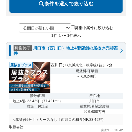
条件を選んで絞り込む
募集中案件に絞り込む
1
1
1
件
〜
件表示
募集終了
川口市（西川口）地上4階店舗の居抜き売却案
件
西川口
居抜きプラス
(JR京浜東北・根岸線) 徒歩
2分
現賃料/坪単価
－ /10,248円
階数/面積
所在地
地上4階/ 23.42坪
（
77.421m
）
川口市
2
敷金・保証金
前業態/希望譲渡額
-
和食/800万円
＜駅徒歩2分！＞リースなし！西川口の和食(4F/23.42坪)
取扱会社: －
譲渡No.：11842