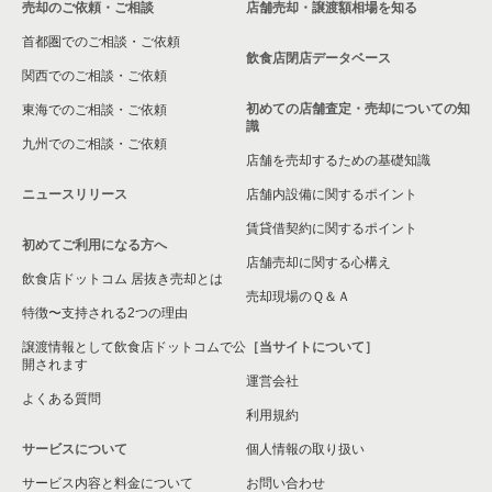
売却のご依頼・ご相談
店舗売却・譲渡額相場を知る
東松山市の飲食店の居抜き売却物件の案件一覧
首都圏でのご相談・ご依頼
さいたま市北区の飲食店の居抜き売却物件の案件一覧
飲食店閉店データベース
関西でのご相談・ご依頼
さいたま市見沼区の飲食店の居抜き売却物件の案件一覧
初めての店舗査定・売却についての知
東海でのご相談・ご依頼
識
九州でのご相談・ご依頼
春日部市の飲食店の居抜き売却物件の案件一覧
店舗を売却するための基礎知識
ニュースリリース
店舗内設備に関するポイント
さいたま市岩槻区の飲食店の居抜き売却物件の案件一覧
賃貸借契約に関するポイント
初めてご利用になる方へ
狭山市の飲食店の居抜き売却物件の案件一覧
店舗売却に関する心構え
飲食店ドットコム 居抜き売却とは
さいたま市中央区の飲食店の居抜き売却物件の案件一覧
売却現場のＱ＆Ａ
特徴〜支持される2つの理由
さいたま市桜区の飲食店の居抜き売却物件の案件一覧
譲渡情報として飲食店ドットコムで公
［当サイトについて］
開されます
運営会社
加須市の飲食店の居抜き売却物件の案件一覧
よくある質問
利用規約
鴻巣市の飲食店の居抜き売却物件の案件一覧
サービスについて
個人情報の取り扱い
サービス内容と料金について
入間郡の飲食店の居抜き売却物件の案件一覧
お問い合わせ