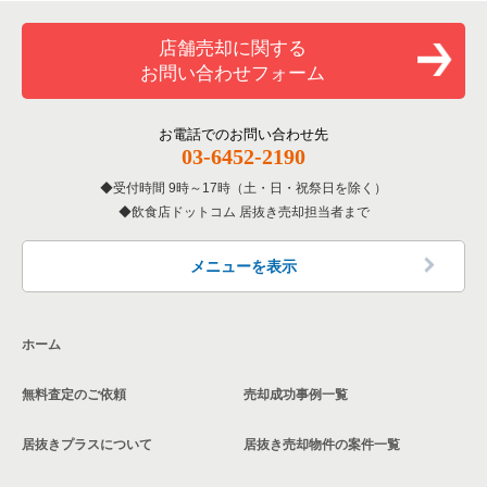
覧
和食の居抜き売却物件の案件一覧
川口市の飲食店の居抜き売却物件の案件一覧
店舗売却に関する
埼玉県のバーの居抜き売却物件の案件一覧
お問い合わせフォーム
洋食の居抜き売却物件の案件一覧
さいたま市南区の飲食店の居抜き売却物件の案件一覧
埼玉県の居酒屋・ダイニングバーの居抜き売却物件の案件一覧
その他の居抜き売却物件の案件一覧
熊谷市の飲食店の居抜き売却物件の案件一覧
お電話でのお問い合わせ先
埼玉県の和食の居抜き売却物件の案件一覧
03-6452-2190
さいたま市西区の飲食店の居抜き売却物件の案件一覧
受付時間 9時～17時（土・日・祝祭日を除く）
埼玉県の洋食の居抜き売却物件の案件一覧
飲食店ドットコム 居抜き売却担当者まで
蕨市の飲食店の居抜き売却物件の案件一覧
埼玉県のその他の居抜き売却物件の案件一覧
所沢市の飲食店の居抜き売却物件の案件一覧
メニューを表示
三郷市の飲食店の居抜き売却物件の案件一覧
ホーム
志木市の飲食店の居抜き売却物件の案件一覧
無料査定のご依頼
売却成功事例一覧
川越市の飲食店の居抜き売却物件の案件一覧
居抜きプラスについて
居抜き売却物件の案件一覧
和光市の飲食店の居抜き売却物件の案件一覧