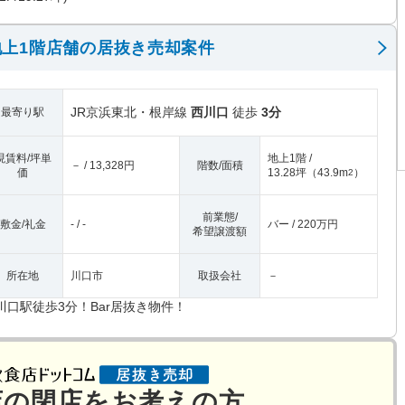
上1階店舗の居抜き売却案件
JR京浜東北・根岸線
西川口
徒歩
3分
最寄り駅
現賃料/坪単
地上1階 /
－ / 13,328円
階数/面積
価
13.28坪
（
43.9m
）
2
前業態/
敷金/礼金
- / -
バー / 220万円
希望譲渡額
所在地
川口市
取扱会社
－
川口駅徒歩3分！Bar居抜き物件！
店の閉店をお考えの方