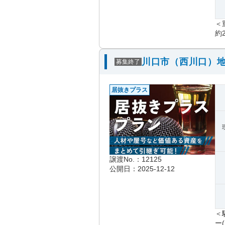
＜
約2
川口市（西川口）地
募集終了
居抜きプラス
譲渡No.：12125
公開日：2025-12-12
＜
ー(