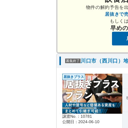
物件の解約予告を
居抜きで
もしく
早め
川口市（西川口）地
募集終了
居抜きプラス
譲渡No.：10781
公開日：2024-06-10