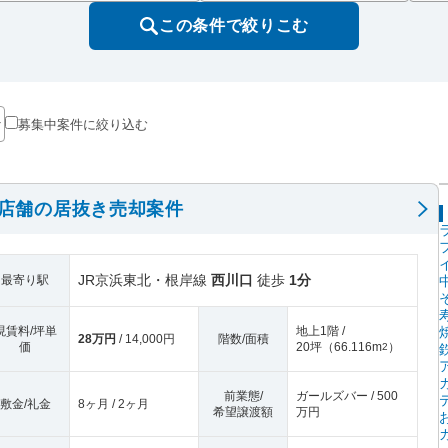
この条件で絞りこむ
募集中案件に絞り込む
階店舗の居抜き売却案件
JR京浜東北・根岸線
西川口
徒歩
1分
最寄り駅
現賃料/坪単
地上1階 /
28万円
/ 14,000円
階数/面積
価
20坪
（
66.116m
）
2
前業態/
ガールズバー / 500
敷金/礼金
8ヶ月 / 2ヶ月
希望譲渡額
万円