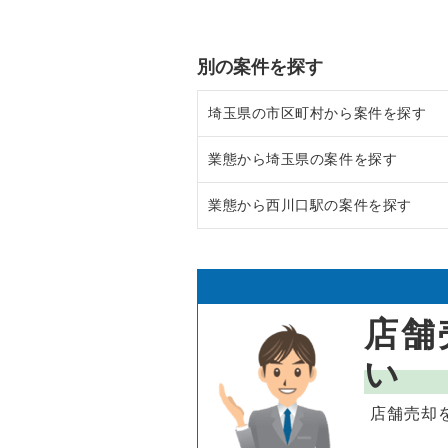
別の案件を探す
埼玉県の市区町村から案件を探す
業態から埼玉県の案件を探す
上尾市の飲食店の居抜き売却物件
業態から西川口駅の案件を探す
吉川市の飲食店の居抜き売却物件
埼玉県のラーメンの居抜き売却物
戸田市の飲食店の居抜き売却物件
埼玉県のフランス料理の居抜き売
西川口駅の焼肉の居抜き売却物件
さいたま市浦和区の飲食店の居抜
埼玉県のイタリア料理の居抜き売
西川口駅のテイクアウトの居抜き
店舗
さいたま市大宮区の飲食店の居抜
埼玉県の中華の居抜き売却物件の
西川口駅のカラオケ・パブ・スナ
い
入間市の飲食店の居抜き売却物件
埼玉県のそば・うどんの居抜き売
西川口駅のバーの居抜き売却物件
店舗売却
越谷市の飲食店の居抜き売却物件
埼玉県の寿司の居抜き売却物件の
西川口駅の居酒屋・ダイニングバ