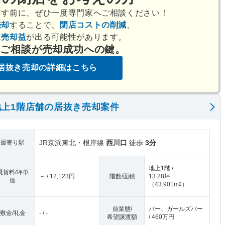
出す前に、ぜひ一度専門家へご相談ください！
売却
することで、
閉店コストの削減
、
は
売却益
が出る可能性があります。
のご相談が売却成功への鍵。
居抜き売却の詳細はこちら
上1階店舗の居抜き売却案件
JR京浜東北・根岸線
西川口
徒歩
3分
最寄り駅
地上1階 /
現賃料/坪単
－ / 12,123円
階数/面積
13.28坪
価
（
43.901m
）
2
前業態/
バー、ガールズバー
敷金/礼金
- / -
希望譲渡額
/ 460万円