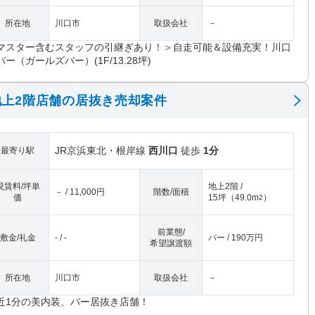
所在地
川口市
取扱会社
－
マスター含むスタッフの引継ぎあり！＞自走可能＆設備充実！川口
バー（ガールズバー）(1F/13.28坪)
上2階店舗の居抜き売却案件
JR京浜東北・根岸線
西川口
徒歩
1分
最寄り駅
現賃料/坪単
地上2階 /
－ / 11,000円
階数/面積
価
15坪
（
49.0m
）
2
前業態/
敷金/礼金
- / -
バー / 190万円
希望譲渡額
所在地
川口市
取扱会社
－
近1分の美内装、バー居抜き店舗！