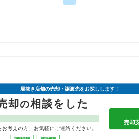
の案件一覧
の案件一覧
件の案件一覧
の案件一覧
却物件の案件一覧
の案件一覧
居抜き店舗の売却・譲渡先をお探しします！
き売却物件の案件一覧
却物件の案件一覧
売却物件の案件一覧
売却
相談をした
の
き売却物件の案件一覧
案件一覧
ックの居抜き売却物件の案件一覧
の案件一覧
却物件の案件一覧
の案件一覧
売却
をお考えの方、お気軽にご連絡ください。
の案件一覧
案件一覧
ーの居抜き売却物件の案件一覧
秘密厳守
相談無料