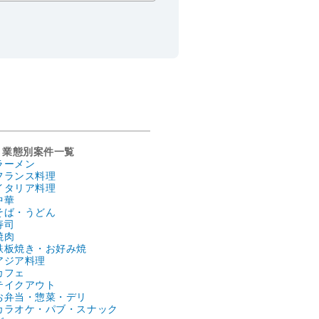
業態別案件一覧
ラーメン
フランス料理
イタリア料理
中華
そば・うどん
寿司
焼肉
鉄板焼き・お好み焼
アジア料理
カフェ
テイクアウト
お弁当・惣菜・デリ
カラオケ・パブ・スナック