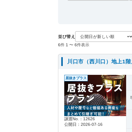
並び替え
6
件
1
〜
6
件表示
川口市（西川口）地上1
居抜きプラス
譲渡No.：12626
公開日：2026-07-16