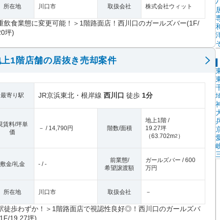
所在地
川口市
取扱会社
株式会社ウィット
重飲食業態に変更可能！＞1階路面店！西川口のガールズバー(1F/
0坪)
上1階店舗の居抜き売却案件
JR京浜東北・根岸線
西川口
徒歩
1分
最寄り駅
地上1階 /
現賃料/坪単
－ / 14,790円
階数/面積
19.27坪
価
（
63.702m
）
2
前業態/
ガールズバー / 600
敷金/礼金
- / -
希望譲渡額
万円
所在地
川口市
取扱会社
－
駅徒歩わずか！＞1階路面店で視認性良好◎！西川口のガールズバ
1F/19.27坪)