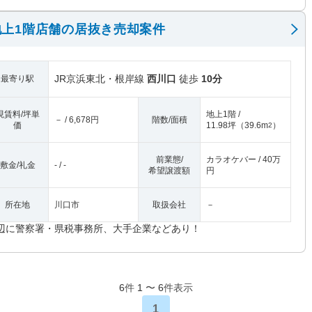
上1階店舗の居抜き売却案件
JR京浜東北・根岸線
西川口
徒歩
10分
最寄り駅
現賃料/坪単
地上1階 /
－ / 6,678円
階数/面積
価
11.98坪
（
39.6m
）
2
前業態/
カラオケバー / 40万
敷金/礼金
- / -
希望譲渡額
円
所在地
川口市
取扱会社
－
辺に警察署・県税事務所、大手企業などあり！
6
件
1
〜
6
件表示
1