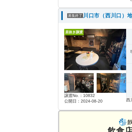
川口市（西川口）地
募集終了
居抜き譲渡
譲渡No.：10832
西
公開日：2024-08-20
飲食