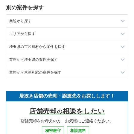
別の案件を探す
業態から探す
エリアから探す
ラーメンの居抜き売却物件の案件一覧
埼玉県の市区町村から案件を探す
フランス料理の居抜き売却物件の案件一覧
東京23区の飲食店の居抜き売却物件の案件一覧
業態から埼玉県の案件を探す
イタリア料理の居抜き売却物件の案件一覧
東京都下の飲食店の居抜き売却物件の案件一覧
上尾市の飲食店の居抜き売却物件の案件一覧
業態から東浦和駅の案件を探す
中華の居抜き売却物件の案件一覧
千葉県の飲食店の居抜き売却物件の案件一覧
吉川市の飲食店の居抜き売却物件の案件一覧
埼玉県のラーメンの居抜き売却物件の案件一覧
そば・うどんの居抜き売却物件の案件一覧
埼玉県の飲食店の居抜き売却物件の案件一覧
戸田市の飲食店の居抜き売却物件の案件一覧
埼玉県のフランス料理の居抜き売却物件の案件一覧
東浦和駅の中華の居抜き売却物件の案件一覧
居抜き店舗の売却・譲渡先をお探しします！
寿司の居抜き売却物件の案件一覧
神奈川県の飲食店の居抜き売却物件の案件一覧
さいたま市浦和区の飲食店の居抜き売却物件の案件一覧
埼玉県のイタリア料理の居抜き売却物件の案件一覧
東浦和駅のアジア料理の居抜き売却物件の案件一覧
店舗売却
相談をしたい
の
焼肉の居抜き売却物件の案件一覧
大阪府の飲食店の居抜き売却物件の案件一覧
さいたま市大宮区の飲食店の居抜き売却物件の案件一覧
埼玉県の中華の居抜き売却物件の案件一覧
東浦和駅のお弁当・惣菜・デリの居抜き売却物件の案件一覧
店舗売却をお考えの方、お気軽にご連絡ください。
鉄板焼き・お好み焼の居抜き売却物件の案件一覧
兵庫県の飲食店の居抜き売却物件の案件一覧
入間市の飲食店の居抜き売却物件の案件一覧
埼玉県のそば・うどんの居抜き売却物件の案件一覧
東浦和駅の居酒屋・ダイニングバーの居抜き売却物件の案件一
覧
秘密厳守
相談無料