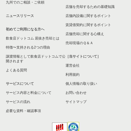
九州でのご相談・ご依頼
春日部市の飲食店の居抜き売却物件の案件一覧
店舗を売却するための基礎知識
ニュースリリース
店舗内設備に関するポイント
さいたま市岩槻区の飲食店の居抜き売却物件の案件一覧
賃貸借契約に関するポイント
初めてご利用になる方へ
狭山市の飲食店の居抜き売却物件の案件一覧
店舗売却に関する心構え
飲食店ドットコム 居抜き売却とは
さいたま市中央区の飲食店の居抜き売却物件の案件一覧
売却現場のＱ＆Ａ
特徴〜支持される2つの理由
さいたま市桜区の飲食店の居抜き売却物件の案件一覧
譲渡情報として飲食店ドットコムで公
［当サイトについて］
開されます
運営会社
加須市の飲食店の居抜き売却物件の案件一覧
よくある質問
利用規約
鴻巣市の飲食店の居抜き売却物件の案件一覧
サービスについて
個人情報の取り扱い
サービス内容と料金について
入間郡の飲食店の居抜き売却物件の案件一覧
お問い合わせ
サービスの流れ
サイトマップ
蓮田市の飲食店の居抜き売却物件の案件一覧
必要な資料・確認事項
八潮市の飲食店の居抜き売却物件の案件一覧