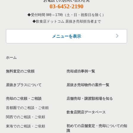
お電話でのお問い合わせ先
埼玉県の和食の居抜き売却物件の案件一覧
03-6452-2190
さいたま市西区の飲食店の居抜き売却物件の案件一覧
受付時間 9時～17時（土・日・祝祭日を除く）
埼玉県の洋食の居抜き売却物件の案件一覧
飲食店ドットコム 居抜き売却担当者まで
蕨市の飲食店の居抜き売却物件の案件一覧
埼玉県のその他の居抜き売却物件の案件一覧
所沢市の飲食店の居抜き売却物件の案件一覧
メニューを表示
三郷市の飲食店の居抜き売却物件の案件一覧
ホーム
志木市の飲食店の居抜き売却物件の案件一覧
無料査定のご依頼
売却成功事例一覧
川越市の飲食店の居抜き売却物件の案件一覧
居抜きプラスについて
居抜き売却物件の案件一覧
和光市の飲食店の居抜き売却物件の案件一覧
売却のご依頼・ご相談
店舗売却・譲渡額相場を知る
東松山市の飲食店の居抜き売却物件の案件一覧
首都圏でのご相談・ご依頼
さいたま市北区の飲食店の居抜き売却物件の案件一覧
飲食店閉店データベース
関西でのご相談・ご依頼
さいたま市見沼区の飲食店の居抜き売却物件の案件一覧
初めての店舗査定・売却についての知
東海でのご相談・ご依頼
識