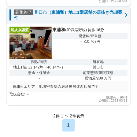
公開日：2022-07-01
募集終了
川口市（東浦和）地上1階店舗の居抜き売却案
件
東浦和
居抜き譲渡
(JR武蔵野線) 徒歩
18分
現賃料/坪単価
－ /10,707円
階数/面積
所在地
地上1階/ 12.142坪
（
40.14m
）
川口市
2
敷金・保証金
前業態/希望譲渡額
-
居酒屋/200 万円
東浦和エリア 地域密着型の居酒屋居抜き店舗です
取扱会社: －
譲渡No.：9043
公開日：2022-03-11
2
1
2
件
〜
件表示
1