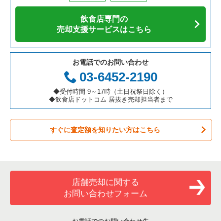
アジア料理の居抜き売却物件の案件一覧
京都府の飲食店の居抜き売却物件の案件一覧
越谷市の飲食店の居抜き売却物件の案件一覧
埼玉県の寿司の居抜き売却物件の案件一覧
飲食店専門の
カフェの居抜き売却物件の案件一覧
愛知県の飲食店の居抜き売却物件の案件一覧
久喜市の飲食店の居抜き売却物件の案件一覧
埼玉県の焼肉の居抜き売却物件の案件一覧
売却支援サービスはこちら
テイクアウトの居抜き売却物件の案件一覧
岐阜県の飲食店の居抜き売却物件の案件一覧
富士見市の飲食店の居抜き売却物件の案件一覧
埼玉県の鉄板焼き・お好み焼の居抜き売却物件の案件一覧
お電話でのお問い合わせ
お弁当・惣菜・デリの居抜き売却物件の案件一覧
三重県の飲食店の居抜き売却物件の案件一覧
ふじみ野市の飲食店の居抜き売却物件の案件一覧
埼玉県のアジア料理の居抜き売却物件の案件一覧
03-6452-2190
カラオケ・パブ・スナックの居抜き売却物件の案件一覧
朝霞市の飲食店の居抜き売却物件の案件一覧
埼玉県のカフェの居抜き売却物件の案件一覧
◆受付時間 9～17時（土日祝祭日除く）
◆飲食店ドットコム 居抜き売却担当者まで
バーの居抜き売却物件の案件一覧
草加市の飲食店の居抜き売却物件の案件一覧
埼玉県のテイクアウトの居抜き売却物件の案件一覧
すぐに査定額を知りたい方はこちら
居酒屋・ダイニングバーの居抜き売却物件の案件一覧
さいたま市緑区の飲食店の居抜き売却物件の案件一覧
埼玉県のお弁当・惣菜・デリの居抜き売却物件の案件一覧
専門料理の居抜き売却物件の案件一覧
新座市の飲食店の居抜き売却物件の案件一覧
埼玉県のカラオケ・パブ・スナックの居抜き売却物件の案件一
覧
和食の居抜き売却物件の案件一覧
川口市の飲食店の居抜き売却物件の案件一覧
店舗売却に関する
埼玉県のバーの居抜き売却物件の案件一覧
お問い合わせフォーム
洋食の居抜き売却物件の案件一覧
さいたま市南区の飲食店の居抜き売却物件の案件一覧
埼玉県の居酒屋・ダイニングバーの居抜き売却物件の案件一覧
その他の居抜き売却物件の案件一覧
熊谷市の飲食店の居抜き売却物件の案件一覧