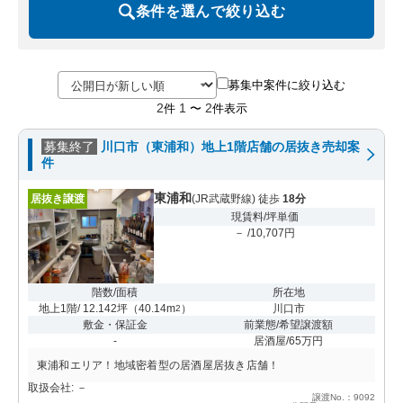
条件を選んで絞り込む
募集中案件に絞り込む
2
1
2
件
〜
件表示
募集終了
川口市（東浦和）地上1階店舗の居抜き売却案
件
東浦和
居抜き譲渡
(JR武蔵野線) 徒歩
18分
現賃料/坪単価
－ /10,707円
階数/面積
所在地
地上1階/ 12.142坪
（
40.14m
）
川口市
2
敷金・保証金
前業態/希望譲渡額
-
居酒屋/65万円
東浦和エリア！地域密着型の居酒屋居抜き店舗！
取扱会社: －
譲渡No.：9092