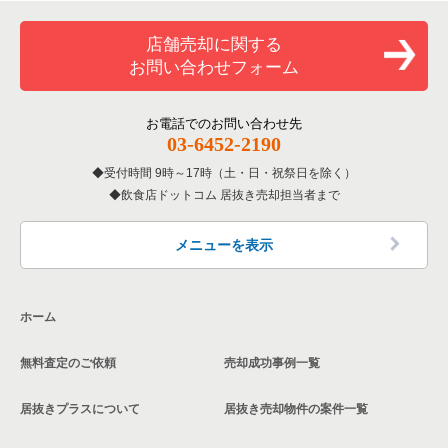
覧
和食の居抜き売却物件の案件一覧
川口市の飲食店の居抜き売却物件の案件一覧
店舗売却に関する
埼玉県のバーの居抜き売却物件の案件一覧
お問い合わせフォーム
洋食の居抜き売却物件の案件一覧
さいたま市南区の飲食店の居抜き売却物件の案件一覧
埼玉県の居酒屋・ダイニングバーの居抜き売却物件の案件一覧
その他の居抜き売却物件の案件一覧
熊谷市の飲食店の居抜き売却物件の案件一覧
お電話でのお問い合わせ先
埼玉県の和食の居抜き売却物件の案件一覧
03-6452-2190
さいたま市西区の飲食店の居抜き売却物件の案件一覧
受付時間 9時～17時（土・日・祝祭日を除く）
埼玉県の洋食の居抜き売却物件の案件一覧
飲食店ドットコム 居抜き売却担当者まで
蕨市の飲食店の居抜き売却物件の案件一覧
埼玉県のその他の居抜き売却物件の案件一覧
所沢市の飲食店の居抜き売却物件の案件一覧
メニューを表示
三郷市の飲食店の居抜き売却物件の案件一覧
ホーム
志木市の飲食店の居抜き売却物件の案件一覧
無料査定のご依頼
売却成功事例一覧
川越市の飲食店の居抜き売却物件の案件一覧
居抜きプラスについて
居抜き売却物件の案件一覧
和光市の飲食店の居抜き売却物件の案件一覧