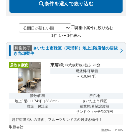
条件を選んで絞り込む
募集中案件に絞り込む
1
1
1
件
〜
件表示
募集終了
さいたま市緑区（東浦和）地上1階店舗の居抜
き売却案件
東浦和
居抜き譲渡
(JR武蔵野線) 徒歩
20分
現賃料/坪単価
－ /10,647円
階数/面積
所在地
地上1階/ 11.74坪
（
38.8m
）
さいたま市緑区
2
敷金・保証金
前業態/希望譲渡額
-
サンドウィッチ/50万円
越谷街道沿いの路面、フルーツサンド店の居抜き物件！
取扱会社: －
譲渡No.：11105