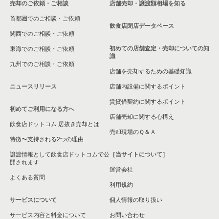
売却のご依頼・ご相談
店舗売却・譲渡額相場を知る
東松山市の飲食店の居抜き売却物件の案件一覧
首都圏でのご相談・ご依頼
さいたま市北区の飲食店の居抜き売却物件の案件一覧
飲食店閉店データベース
関西でのご相談・ご依頼
さいたま市見沼区の飲食店の居抜き売却物件の案件一覧
初めての店舗査定・売却についての知
東海でのご相談・ご依頼
識
九州でのご相談・ご依頼
春日部市の飲食店の居抜き売却物件の案件一覧
店舗を売却するための基礎知識
ニュースリリース
店舗内設備に関するポイント
さいたま市岩槻区の飲食店の居抜き売却物件の案件一覧
賃貸借契約に関するポイント
初めてご利用になる方へ
狭山市の飲食店の居抜き売却物件の案件一覧
店舗売却に関する心構え
飲食店ドットコム 居抜き売却とは
さいたま市中央区の飲食店の居抜き売却物件の案件一覧
売却現場のＱ＆Ａ
特徴〜支持される2つの理由
さいたま市桜区の飲食店の居抜き売却物件の案件一覧
譲渡情報として飲食店ドットコムで公
［当サイトについて］
開されます
運営会社
加須市の飲食店の居抜き売却物件の案件一覧
よくある質問
利用規約
鴻巣市の飲食店の居抜き売却物件の案件一覧
サービスについて
個人情報の取り扱い
サービス内容と料金について
入間郡の飲食店の居抜き売却物件の案件一覧
お問い合わせ