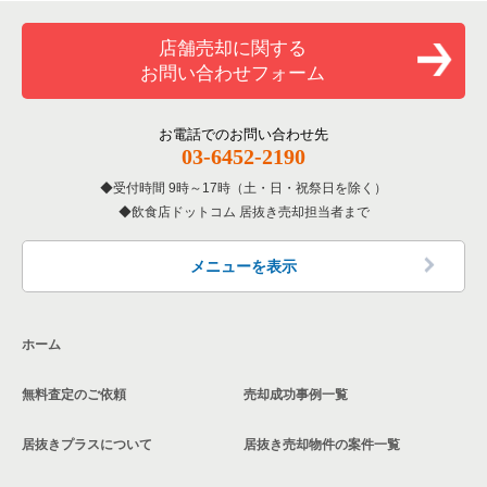
覧
和食の居抜き売却物件の案件一覧
川口市の飲食店の居抜き売却物件の案件一覧
店舗売却に関する
埼玉県のバーの居抜き売却物件の案件一覧
お問い合わせフォーム
洋食の居抜き売却物件の案件一覧
さいたま市南区の飲食店の居抜き売却物件の案件一覧
埼玉県の居酒屋・ダイニングバーの居抜き売却物件の案件一覧
その他の居抜き売却物件の案件一覧
熊谷市の飲食店の居抜き売却物件の案件一覧
お電話でのお問い合わせ先
埼玉県の和食の居抜き売却物件の案件一覧
03-6452-2190
さいたま市西区の飲食店の居抜き売却物件の案件一覧
受付時間 9時～17時（土・日・祝祭日を除く）
埼玉県の洋食の居抜き売却物件の案件一覧
飲食店ドットコム 居抜き売却担当者まで
蕨市の飲食店の居抜き売却物件の案件一覧
埼玉県のその他の居抜き売却物件の案件一覧
所沢市の飲食店の居抜き売却物件の案件一覧
メニューを表示
三郷市の飲食店の居抜き売却物件の案件一覧
ホーム
志木市の飲食店の居抜き売却物件の案件一覧
無料査定のご依頼
売却成功事例一覧
川越市の飲食店の居抜き売却物件の案件一覧
居抜きプラスについて
居抜き売却物件の案件一覧
和光市の飲食店の居抜き売却物件の案件一覧