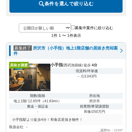
条件を選んで絞り込む
募集中案件に絞り込む
1
1
1
件
〜
件表示
募集終了
所沢市（小手指）地上1階店舗の居抜き売却案
件
小手指
居抜き譲渡
(西武池袋線) 徒歩
4分
現賃料/坪単価
－ /13,043円
階数/面積
所在地
地上1階/ 12.65坪
（
41.83m
）
所沢市
2
敷金・保証金
前業態/希望譲渡額
-
和食/250万円
小手指駅より徒歩4分！和食店居抜き物件！
取扱会社: －
譲渡No.：12167