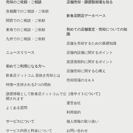
売却のご依頼・ご相談
店舗売却・譲渡額相場を知る
東松山市の飲食店の居抜き売却物件の案件一覧
首都圏でのご相談・ご依頼
さいたま市北区の飲食店の居抜き売却物件の案件一覧
飲食店閉店データベース
関西でのご相談・ご依頼
さいたま市見沼区の飲食店の居抜き売却物件の案件一覧
初めての店舗査定・売却についての知
東海でのご相談・ご依頼
識
九州でのご相談・ご依頼
春日部市の飲食店の居抜き売却物件の案件一覧
店舗を売却するための基礎知識
ニュースリリース
店舗内設備に関するポイント
さいたま市岩槻区の飲食店の居抜き売却物件の案件一覧
賃貸借契約に関するポイント
初めてご利用になる方へ
狭山市の飲食店の居抜き売却物件の案件一覧
店舗売却に関する心構え
飲食店ドットコム 居抜き売却とは
さいたま市中央区の飲食店の居抜き売却物件の案件一覧
売却現場のＱ＆Ａ
特徴〜支持される2つの理由
さいたま市桜区の飲食店の居抜き売却物件の案件一覧
譲渡情報として飲食店ドットコムで公
［当サイトについて］
開されます
運営会社
加須市の飲食店の居抜き売却物件の案件一覧
よくある質問
利用規約
鴻巣市の飲食店の居抜き売却物件の案件一覧
サービスについて
個人情報の取り扱い
サービス内容と料金について
入間郡の飲食店の居抜き売却物件の案件一覧
お問い合わせ