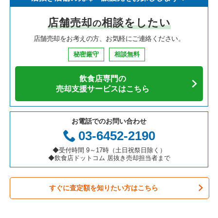
寿司の居抜き売却物件の案件一覧
神奈川県の飲食店の居抜き売却物件の案件一覧
さいたま市浦和区の飲食店の居抜き売却物件の案件一覧
埼玉県のイタリア料理の居抜き売却物件の案件一覧
小手指駅の和食の居抜き売却物件の案件一覧
店舗売却
相談をしたい
の
焼肉の居抜き売却物件の案件一覧
大阪府の飲食店の居抜き売却物件の案件一覧
さいたま市大宮区の飲食店の居抜き売却物件の案件一覧
埼玉県の中華の居抜き売却物件の案件一覧
店舗売却をお考えの方、お気軽にご連絡ください。
鉄板焼き・お好み焼の居抜き売却物件の案件一覧
兵庫県の飲食店の居抜き売却物件の案件一覧
入間市の飲食店の居抜き売却物件の案件一覧
埼玉県のそば・うどんの居抜き売却物件の案件一覧
秘密厳守
相談無料
アジア料理の居抜き売却物件の案件一覧
京都府の飲食店の居抜き売却物件の案件一覧
越谷市の飲食店の居抜き売却物件の案件一覧
埼玉県の寿司の居抜き売却物件の案件一覧
飲食店専門の
カフェの居抜き売却物件の案件一覧
愛知県の飲食店の居抜き売却物件の案件一覧
久喜市の飲食店の居抜き売却物件の案件一覧
埼玉県の焼肉の居抜き売却物件の案件一覧
売却支援サービスはこちら
テイクアウトの居抜き売却物件の案件一覧
岐阜県の飲食店の居抜き売却物件の案件一覧
富士見市の飲食店の居抜き売却物件の案件一覧
埼玉県の鉄板焼き・お好み焼の居抜き売却物件の案件一覧
お電話でのお問い合わせ
お弁当・惣菜・デリの居抜き売却物件の案件一覧
三重県の飲食店の居抜き売却物件の案件一覧
ふじみ野市の飲食店の居抜き売却物件の案件一覧
埼玉県のアジア料理の居抜き売却物件の案件一覧
03-6452-2190
カラオケ・パブ・スナックの居抜き売却物件の案件一覧
朝霞市の飲食店の居抜き売却物件の案件一覧
埼玉県のカフェの居抜き売却物件の案件一覧
◆受付時間 9～17時（土日祝祭日除く）
◆飲食店ドットコム 居抜き売却担当者まで
バーの居抜き売却物件の案件一覧
草加市の飲食店の居抜き売却物件の案件一覧
埼玉県のテイクアウトの居抜き売却物件の案件一覧
すぐに査定額を知りたい方はこちら
居酒屋・ダイニングバーの居抜き売却物件の案件一覧
さいたま市緑区の飲食店の居抜き売却物件の案件一覧
埼玉県のお弁当・惣菜・デリの居抜き売却物件の案件一覧
専門料理の居抜き売却物件の案件一覧
新座市の飲食店の居抜き売却物件の案件一覧
埼玉県のカラオケ・パブ・スナックの居抜き売却物件の案件一