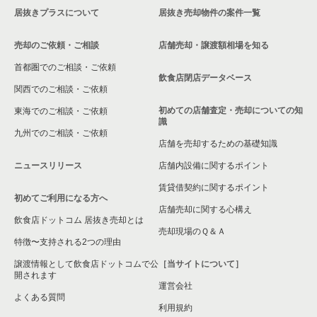
居抜きプラスについて
居抜き売却物件の案件一覧
和光市の飲食店の居抜き売却物件の案件一覧
売却のご依頼・ご相談
店舗売却・譲渡額相場を知る
東松山市の飲食店の居抜き売却物件の案件一覧
首都圏でのご相談・ご依頼
さいたま市北区の飲食店の居抜き売却物件の案件一覧
飲食店閉店データベース
関西でのご相談・ご依頼
さいたま市見沼区の飲食店の居抜き売却物件の案件一覧
初めての店舗査定・売却についての知
東海でのご相談・ご依頼
識
九州でのご相談・ご依頼
春日部市の飲食店の居抜き売却物件の案件一覧
店舗を売却するための基礎知識
ニュースリリース
店舗内設備に関するポイント
さいたま市岩槻区の飲食店の居抜き売却物件の案件一覧
賃貸借契約に関するポイント
初めてご利用になる方へ
狭山市の飲食店の居抜き売却物件の案件一覧
店舗売却に関する心構え
飲食店ドットコム 居抜き売却とは
さいたま市中央区の飲食店の居抜き売却物件の案件一覧
売却現場のＱ＆Ａ
特徴〜支持される2つの理由
さいたま市桜区の飲食店の居抜き売却物件の案件一覧
譲渡情報として飲食店ドットコムで公
［当サイトについて］
開されます
運営会社
加須市の飲食店の居抜き売却物件の案件一覧
よくある質問
利用規約