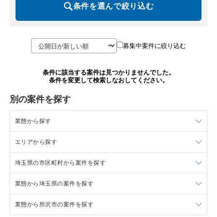
条件を選んで絞り込む
募集中案件に絞り込む
条件に該当する案件は見つかりませんでした。
条件を変更して検索しなおしてください。
別の案件を探す
業態から探す
エリアから探す
ラーメンの居抜き売却物件の案件一覧
埼玉県の市区町村から案件を探す
フランス料理の居抜き売却物件の案件一覧
東京23区の飲食店の居抜き売却物件の案件一覧
業態から埼玉県の案件を探す
イタリア料理の居抜き売却物件の案件一覧
東京都下の飲食店の居抜き売却物件の案件一覧
上尾市の飲食店の居抜き売却物件の案件一覧
業態から所沢市の案件を探す
中華の居抜き売却物件の案件一覧
千葉県の飲食店の居抜き売却物件の案件一覧
吉川市の飲食店の居抜き売却物件の案件一覧
埼玉県のラーメンの居抜き売却物件の案件一覧