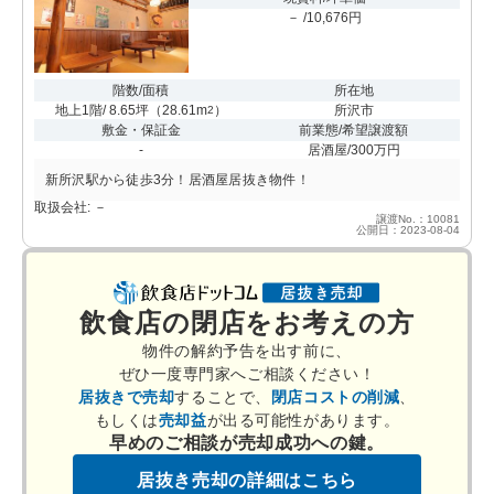
－ /10,676円
階数/面積
所在地
地上1階/ 8.65坪
（
28.61m
）
所沢市
2
敷金・保証金
前業態/希望譲渡額
-
居酒屋/300万円
新所沢駅から徒歩3分！居酒屋居抜き物件！
取扱会社: －
譲渡No.：10081
公開日：2023-08-04
飲食店の閉店をお考えの方
物件の解約予告を出す前に、
ぜひ一度専門家へご相談ください！
居抜きで売却
することで、
閉店コストの削減
、
もしくは
売却益
が出る可能性があります。
早めのご相談が売却成功への鍵。
居抜き売却の詳細はこちら