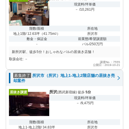
現賃料/坪単価
－ /10,261円
階数/面積
所在地
地上1階/ 12.63坪
（
41.75m
）
所沢市
2
敷金・保証金
前業態/希望譲渡額
-
バル/250万円
新所沢駅、徒歩5分！おしゃれなバルの居抜き店舗！
取扱会社: －
譲渡No.：7555
公開日：2019-10-21
募集終了
所沢市（所沢）地上1-地上2階店舗の居抜き売
却案件
所沢
居抜き譲渡
(西武新宿線) 徒歩
5分
現賃料/坪単価
－ /9,475円
階数/面積
所在地
地上1-地上2階/ 34.83坪
所沢市