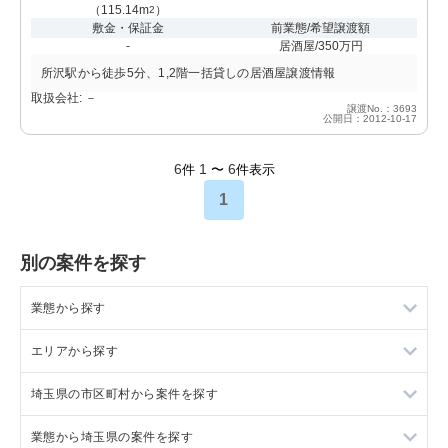
（
115.14m
）
2
敷金・保証金
前業態/希望譲渡額
-
居酒屋/350万円
所沢駅から徒歩5分、1,2階一括貸しの居酒屋譲渡情報
取扱会社: －
譲渡No.：3693
公開日：2012-10-17
6
1
6
件
〜
件表示
1
別の案件を探す
業態から探す
エリアから探す
ラーメンの居抜き売却物件の案件一覧
埼玉県の市区町村から案件を探す
フランス料理の居抜き売却物件の案件一覧
東京23区の飲食店の居抜き売却物件の案件一覧
業態から埼玉県の案件を探す
イタリア料理の居抜き売却物件の案件一覧
東京都下の飲食店の居抜き売却物件の案件一覧
上尾市の飲食店の居抜き売却物件の案件一覧