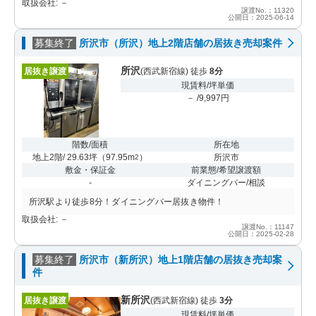
取扱会社: －
譲渡No.：11320
公開日：2025-06-14
募集終了
所沢市（所沢）地上2階店舗の居抜き売却案件
所沢
居抜き譲渡
(西武新宿線) 徒歩
8分
現賃料/坪単価
－ /9,997円
階数/面積
所在地
地上2階/ 29.63坪
（
97.95m
）
所沢市
2
敷金・保証金
前業態/希望譲渡額
-
ダイニングバー/相談
所沢駅より徒歩8分！ダイニングバー居抜き物件！
取扱会社: －
譲渡No.：11147
公開日：2025-02-28
募集終了
所沢市（新所沢）地上1階店舗の居抜き売却案
件
新所沢
居抜き譲渡
(西武新宿線) 徒歩
3分
現賃料/坪単価