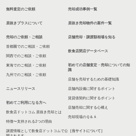
無料査定のご依頼
売却成功事例一覧
川越市の飲食店の居抜き売却物件の案件一覧
居抜きプラスについて
居抜き売却物件の案件一覧
和光市の飲食店の居抜き売却物件の案件一覧
売却のご依頼・ご相談
店舗売却・譲渡額相場を知る
東松山市の飲食店の居抜き売却物件の案件一覧
首都圏でのご相談・ご依頼
さいたま市北区の飲食店の居抜き売却物件の案件一覧
飲食店閉店データベース
関西でのご相談・ご依頼
さいたま市見沼区の飲食店の居抜き売却物件の案件一覧
初めての店舗査定・売却についての知
東海でのご相談・ご依頼
識
九州でのご相談・ご依頼
春日部市の飲食店の居抜き売却物件の案件一覧
店舗を売却するための基礎知識
ニュースリリース
店舗内設備に関するポイント
さいたま市岩槻区の飲食店の居抜き売却物件の案件一覧
賃貸借契約に関するポイント
初めてご利用になる方へ
狭山市の飲食店の居抜き売却物件の案件一覧
店舗売却に関する心構え
飲食店ドットコム 居抜き売却とは
さいたま市中央区の飲食店の居抜き売却物件の案件一覧
売却現場のＱ＆Ａ
特徴〜支持される2つの理由
さいたま市桜区の飲食店の居抜き売却物件の案件一覧
譲渡情報として飲食店ドットコムで公
［当サイトについて］
開されます