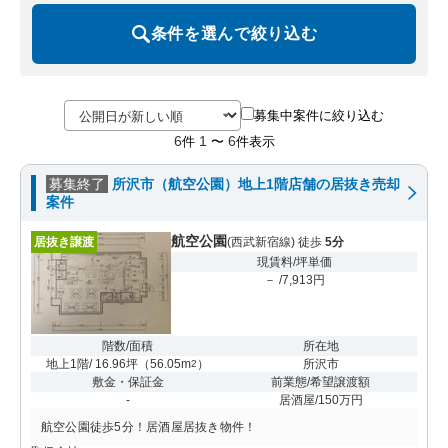
条件を選んで絞り込む
募集中案件に絞り込む
6
1
6
件
〜
件表示
募集終了
所沢市（航空公園）地上1階店舗の居抜き売却
案件
航空公園
居抜き譲渡
(西武新宿線) 徒歩
5分
現賃料/坪単価
－ /7,913円
階数/面積
所在地
地上1階/ 16.96坪
（
56.05m
）
所沢市
2
敷金・保証金
前業態/希望譲渡額
-
居酒屋/150万円
航空公園徒歩5分！居酒屋居抜き物件！