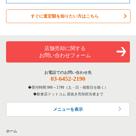
バーの居抜き売却物件の案件一覧
草加市の飲食店の居抜き売却物件の案件一覧
埼玉県のテイクアウトの居抜き売却物件の案件一覧
すぐに査定額を知りたい方はこちら
居酒屋・ダイニングバーの居抜き売却物件の案件一覧
さいたま市緑区の飲食店の居抜き売却物件の案件一覧
埼玉県のお弁当・惣菜・デリの居抜き売却物件の案件一覧
専門料理の居抜き売却物件の案件一覧
新座市の飲食店の居抜き売却物件の案件一覧
埼玉県のカラオケ・パブ・スナックの居抜き売却物件の案件一
覧
和食の居抜き売却物件の案件一覧
川口市の飲食店の居抜き売却物件の案件一覧
店舗売却に関する
埼玉県のバーの居抜き売却物件の案件一覧
お問い合わせフォーム
洋食の居抜き売却物件の案件一覧
さいたま市南区の飲食店の居抜き売却物件の案件一覧
埼玉県の居酒屋・ダイニングバーの居抜き売却物件の案件一覧
その他の居抜き売却物件の案件一覧
熊谷市の飲食店の居抜き売却物件の案件一覧
お電話でのお問い合わせ先
埼玉県の和食の居抜き売却物件の案件一覧
03-6452-2190
さいたま市西区の飲食店の居抜き売却物件の案件一覧
受付時間 9時～17時（土・日・祝祭日を除く）
埼玉県の洋食の居抜き売却物件の案件一覧
飲食店ドットコム 居抜き売却担当者まで
蕨市の飲食店の居抜き売却物件の案件一覧
埼玉県のその他の居抜き売却物件の案件一覧
所沢市の飲食店の居抜き売却物件の案件一覧
メニューを表示
三郷市の飲食店の居抜き売却物件の案件一覧
ホーム
志木市の飲食店の居抜き売却物件の案件一覧