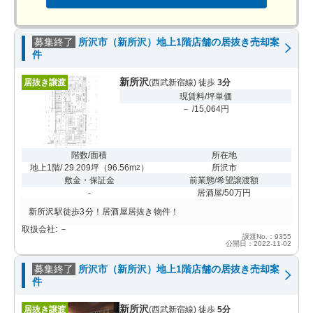
募集終了
所沢市（新所沢）地上1階店舗の居抜き売却案
件
新所沢
居抜き譲渡
(西武新宿線) 徒歩
3分
現賃料/坪単価
－ /15,064円
階数/面積
所在地
地上1階/ 29.209坪
（
96.56m
）
所沢市
2
敷金・保証金
前業態/希望譲渡額
-
居酒屋/50万円
新所沢駅徒歩3分！居酒屋居抜き物件！
取扱会社: －
譲渡No.：9355
公開日：2022-11-02
募集終了
所沢市（新所沢）地上1階店舗の居抜き売却案
件
新所沢
居抜き譲渡
(西武新宿線) 徒歩
5分