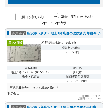
募集中案件に絞り込む
2
1
2
件
〜
件表示
募集終了
所沢市（所沢）地上1階店舗の居抜き売却案件
所沢
居抜き譲渡
(西武池袋線) 徒歩
7分
現賃料/坪単価
－ /18,721円
階数/面積
所在地
地上1階/ 19.23坪
（
63.56m
）
所沢市
2
敷金・保証金
前業態/希望譲渡額
-
カフェバー/相談
所沢駅徒歩7分！カフェ居抜き物件！
取扱会社: －
譲渡No.：12031
公開日：2026-01-20
募集終了
所沢市（新所沢）地上1階店舗の居抜き売却案