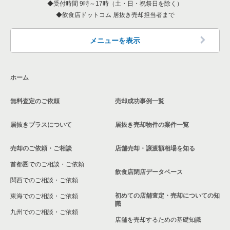
受付時間 9時～17時（土・日・祝祭日を除く）
埼玉県の洋食の居抜き売却物件の案件一覧
飲食店ドットコム 居抜き売却担当者まで
蕨市の飲食店の居抜き売却物件の案件一覧
埼玉県のその他の居抜き売却物件の案件一覧
所沢市の飲食店の居抜き売却物件の案件一覧
メニューを表示
三郷市の飲食店の居抜き売却物件の案件一覧
ホーム
志木市の飲食店の居抜き売却物件の案件一覧
無料査定のご依頼
売却成功事例一覧
川越市の飲食店の居抜き売却物件の案件一覧
居抜きプラスについて
居抜き売却物件の案件一覧
和光市の飲食店の居抜き売却物件の案件一覧
売却のご依頼・ご相談
店舗売却・譲渡額相場を知る
東松山市の飲食店の居抜き売却物件の案件一覧
首都圏でのご相談・ご依頼
さいたま市北区の飲食店の居抜き売却物件の案件一覧
飲食店閉店データベース
関西でのご相談・ご依頼
さいたま市見沼区の飲食店の居抜き売却物件の案件一覧
初めての店舗査定・売却についての知
東海でのご相談・ご依頼
識
九州でのご相談・ご依頼
春日部市の飲食店の居抜き売却物件の案件一覧
店舗を売却するための基礎知識