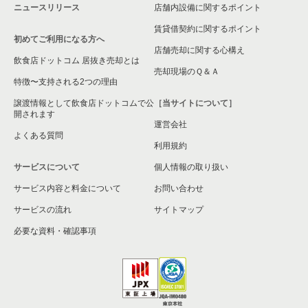
ニュースリリース
店舗内設備に関するポイント
さいたま市岩槻区の飲食店の居抜き売却物件の案件一覧
賃貸借契約に関するポイント
初めてご利用になる方へ
狭山市の飲食店の居抜き売却物件の案件一覧
店舗売却に関する心構え
飲食店ドットコム 居抜き売却とは
さいたま市中央区の飲食店の居抜き売却物件の案件一覧
売却現場のＱ＆Ａ
特徴〜支持される2つの理由
さいたま市桜区の飲食店の居抜き売却物件の案件一覧
譲渡情報として飲食店ドットコムで公
［当サイトについて］
開されます
運営会社
加須市の飲食店の居抜き売却物件の案件一覧
よくある質問
利用規約
鴻巣市の飲食店の居抜き売却物件の案件一覧
サービスについて
個人情報の取り扱い
サービス内容と料金について
入間郡の飲食店の居抜き売却物件の案件一覧
お問い合わせ
サービスの流れ
サイトマップ
蓮田市の飲食店の居抜き売却物件の案件一覧
必要な資料・確認事項
八潮市の飲食店の居抜き売却物件の案件一覧