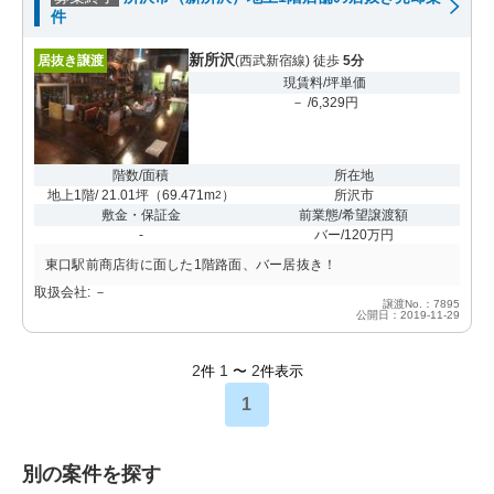
件
新所沢
居抜き譲渡
(西武新宿線) 徒歩
5分
現賃料/坪単価
－ /6,329円
階数/面積
所在地
地上1階/ 21.01坪
（
69.471m
）
所沢市
2
敷金・保証金
前業態/希望譲渡額
-
バー/120万円
東口駅前商店街に面した1階路面、バー居抜き！
取扱会社: －
譲渡No.：7895
公開日：2019-11-29
2
1
2
件
〜
件表示
1
別の案件を探す