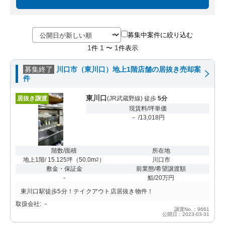
募集中案件に絞り込む
1
1
1
件
〜
件表示
募集終了
川口市（東川口）地上1階店舗の居抜き売却案
件
東川口
居抜き譲渡
(JR武蔵野線) 徒歩
5分
現賃料/坪単価
－ /13,018円
階数/面積
所在地
地上1階/ 15.125坪
（
50.0m
）
川口市
2
敷金・保証金
前業態/希望譲渡額
-
鮨/20万円
東川口駅徒歩5分！テイクアウト店居抜き物件！
取扱会社: －
譲渡No.：9661
公開日：2023-03-31