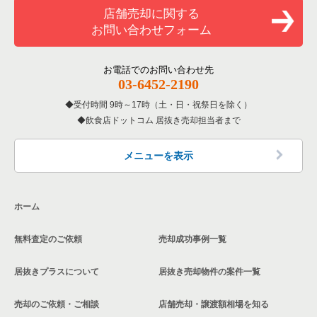
和食の居抜き売却物件の案件一覧
川口市の飲食店の居抜き売却物件の案件一覧
店舗売却に関する
埼玉県のバーの居抜き売却物件の案件一覧
川口市の洋食の居抜き売却物件の案件一覧
お問い合わせフォーム
洋食の居抜き売却物件の案件一覧
さいたま市南区の飲食店の居抜き売却物件の案件一覧
埼玉県の居酒屋・ダイニングバーの居抜き売却物件の案件一覧
川口市のその他の居抜き売却物件の案件一覧
その他の居抜き売却物件の案件一覧
熊谷市の飲食店の居抜き売却物件の案件一覧
お電話でのお問い合わせ先
埼玉県の和食の居抜き売却物件の案件一覧
03-6452-2190
さいたま市西区の飲食店の居抜き売却物件の案件一覧
受付時間 9時～17時（土・日・祝祭日を除く）
埼玉県の洋食の居抜き売却物件の案件一覧
飲食店ドットコム 居抜き売却担当者まで
蕨市の飲食店の居抜き売却物件の案件一覧
埼玉県のその他の居抜き売却物件の案件一覧
所沢市の飲食店の居抜き売却物件の案件一覧
メニューを表示
三郷市の飲食店の居抜き売却物件の案件一覧
ホーム
志木市の飲食店の居抜き売却物件の案件一覧
無料査定のご依頼
売却成功事例一覧
川越市の飲食店の居抜き売却物件の案件一覧
居抜きプラスについて
居抜き売却物件の案件一覧
和光市の飲食店の居抜き売却物件の案件一覧
売却のご依頼・ご相談
店舗売却・譲渡額相場を知る
東松山市の飲食店の居抜き売却物件の案件一覧