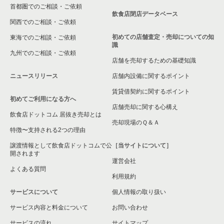
首都圏でのご相談・ご依頼
さいたま市北区の飲食店の居抜き売却物件の案件一覧
飲食店閉店データベース
関西でのご相談・ご依頼
さいたま市見沼区の飲食店の居抜き売却物件の案件一覧
初めての店舗査定・売却についての知
東海でのご相談・ご依頼
識
九州でのご相談・ご依頼
春日部市の飲食店の居抜き売却物件の案件一覧
店舗を売却するための基礎知識
ニュースリリース
店舗内設備に関するポイント
さいたま市岩槻区の飲食店の居抜き売却物件の案件一覧
賃貸借契約に関するポイント
初めてご利用になる方へ
狭山市の飲食店の居抜き売却物件の案件一覧
店舗売却に関する心構え
飲食店ドットコム 居抜き売却とは
さいたま市中央区の飲食店の居抜き売却物件の案件一覧
売却現場のＱ＆Ａ
特徴〜支持される2つの理由
さいたま市桜区の飲食店の居抜き売却物件の案件一覧
譲渡情報として飲食店ドットコムで公
［当サイトについて］
開されます
運営会社
加須市の飲食店の居抜き売却物件の案件一覧
よくある質問
利用規約
鴻巣市の飲食店の居抜き売却物件の案件一覧
サービスについて
個人情報の取り扱い
サービス内容と料金について
入間郡の飲食店の居抜き売却物件の案件一覧
お問い合わせ
サービスの流れ
サイトマップ