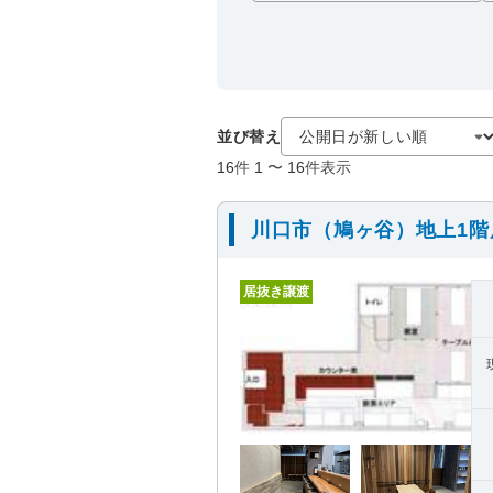
並び替え
16
件
1
〜
16
件表示
川口市（鳩ヶ谷）地上1
居抜き譲渡