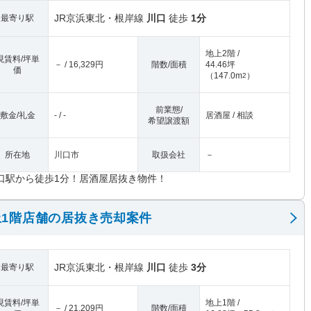
JR京浜東北・根岸線
川口
徒歩
1分
最寄り駅
地上2階 /
現賃料/坪単
－ / 16,329円
階数/面積
44.46坪
価
（
147.0m
）
2
前業態/
敷金/礼金
- / -
居酒屋 / 相談
希望譲渡額
所在地
川口市
取扱会社
－
口駅から徒歩1分！居酒屋居抜き物件！
1階店舗の居抜き売却案件
JR京浜東北・根岸線
川口
徒歩
3分
最寄り駅
現賃料/坪単
地上1階 /
－ / 21,209円
階数/面積