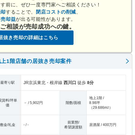
出す前に、ぜひ一度専門家へご相談ください！
売却
することで、
閉店コストの削減
、
は
売却益
が出る可能性があります。
のご相談が売却成功への鍵。
居抜き売却の詳細はこちら
上1階店舗の居抜き売却案件
JR京浜東北・根岸線
西川口
徒歩
8分
最寄り駅
地上1階 /
現賃料/坪単
－ / 5,902円
階数/面積
8.98坪
価
（
29.686m
）
2
前業態/
敷金/礼金
- / -
居酒屋 / 400万円
希望譲渡額