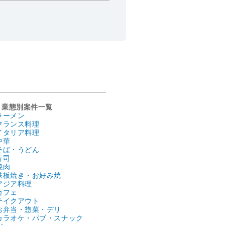
業態別案件一覧
ラーメン
フランス料理
イタリア料理
中華
そば・うどん
寿司
焼肉
鉄板焼き・お好み焼
アジア料理
カフェ
テイクアウト
お弁当・惣菜・デリ
カラオケ・パブ・スナック