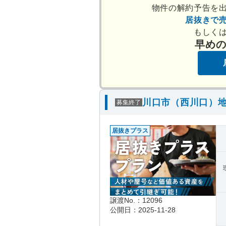
物件の解約予告を
居抜きで
もしく
早め
川口市（西川口）地
募集終了
居抜きプラス
譲渡No.：12096
公開日：2025-11-28