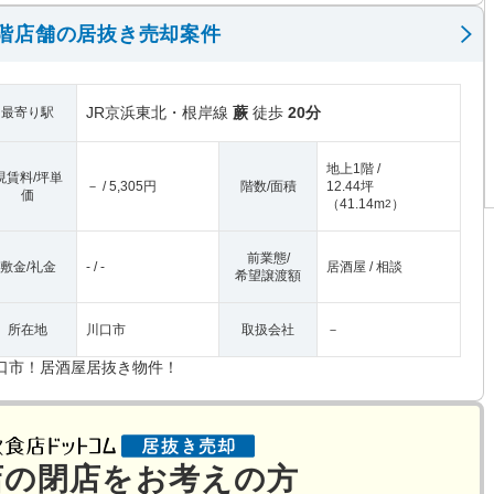
階店舗の居抜き売却案件
JR京浜東北・根岸線
蕨
徒歩
20分
最寄り駅
地上1階 /
現賃料/坪単
－ / 5,305円
階数/面積
12.44坪
価
（
41.14m
）
2
前業態/
敷金/礼金
- / -
居酒屋 / 相談
希望譲渡額
所在地
川口市
取扱会社
－
口市！居酒屋居抜き物件！
店の閉店をお考えの方