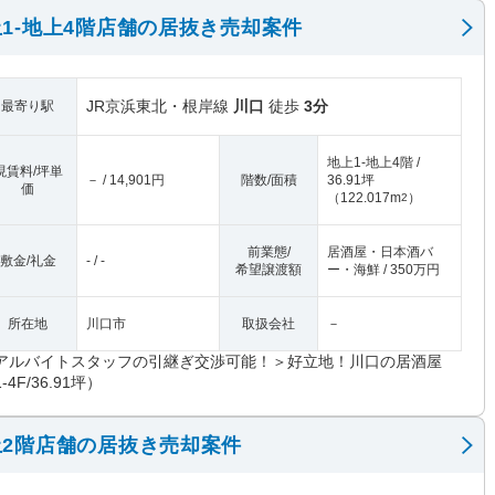
1-地上4階店舗の居抜き売却案件
JR京浜東北・根岸線
川口
徒歩
3分
最寄り駅
地上1-地上4階 /
現賃料/坪単
－ / 14,901円
階数/面積
36.91坪
価
（
122.017m
）
2
前業態/
居酒屋・日本酒バ
敷金/礼金
- / -
希望譲渡額
ー・海鮮 / 350万円
所在地
川口市
取扱会社
－
アルバイトスタッフの引継ぎ交渉可能！＞好立地！川口の居酒屋
-4F/36.91坪）
2階店舗の居抜き売却案件