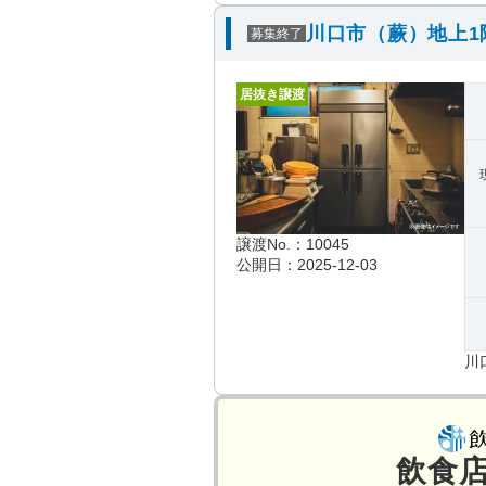
川口市（蕨）地上1
募集終了
居抜き譲渡
譲渡No.：10045
公開日：2025-12-03
川
飲食