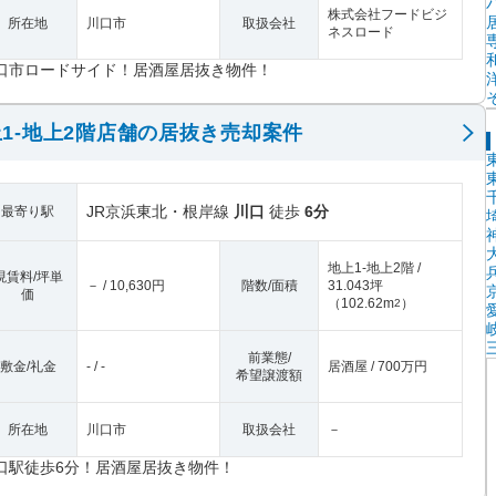
株式会社フードビジ
所在地
川口市
取扱会社
ネスロード
口市ロードサイド！居酒屋居抜き物件！
1-地上2階店舗の居抜き売却案件
JR京浜東北・根岸線
川口
徒歩
6分
最寄り駅
地上1-地上2階 /
現賃料/坪単
－ / 10,630円
階数/面積
31.043坪
価
（
102.62m
）
2
前業態/
敷金/礼金
- / -
居酒屋 / 700万円
希望譲渡額
所在地
川口市
取扱会社
－
口駅徒歩6分！居酒屋居抜き物件！