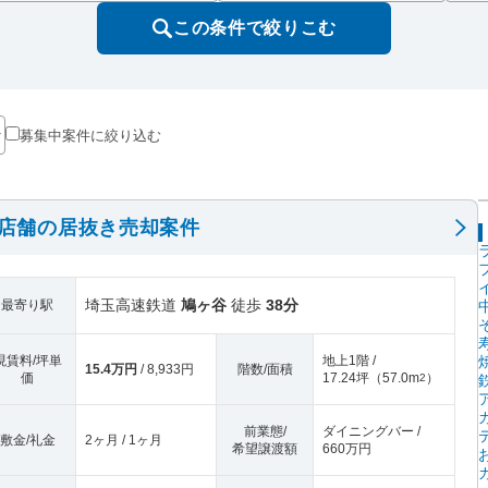
この条件で絞りこむ
募集中案件に絞り込む
階店舗の居抜き売却案件
埼玉高速鉄道
鳩ヶ谷
徒歩
38分
最寄り駅
現賃料/坪単
地上1階 /
15.4万円
/ 8,933円
階数/面積
価
17.24坪
（
57.0m
）
2
前業態/
ダイニングバー /
敷金/礼金
2ヶ月 / 1ヶ月
希望譲渡額
660万円