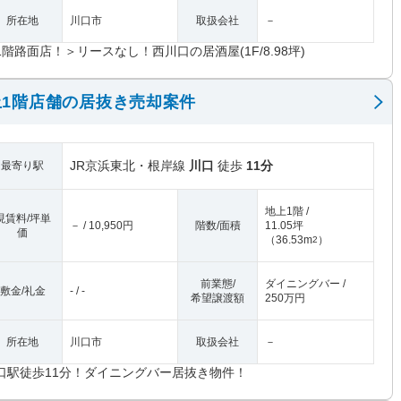
所在地
川口市
取扱会社
－
1階路面店！＞リースなし！西川口の居酒屋(1F/8.98坪)
1階店舗の居抜き売却案件
JR京浜東北・根岸線
川口
徒歩
11分
最寄り駅
地上1階 /
現賃料/坪単
－ / 10,950円
階数/面積
11.05坪
価
（
36.53m
）
2
前業態/
ダイニングバー /
敷金/礼金
- / -
希望譲渡額
250万円
所在地
川口市
取扱会社
－
口駅徒歩11分！ダイニングバー居抜き物件！