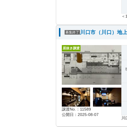
＜
川口市（川口）地上
募集終了
居抜き譲渡
譲渡No.：11589
公開日：2025-08-07
川