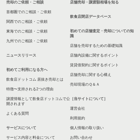
売却のご依頼・ご相談
店舗売却・譲渡額相場を知る
東松山市の飲食店の居抜き売却物件の案件一覧
首都圏でのご相談・ご依頼
さいたま市北区の飲食店の居抜き売却物件の案件一覧
飲食店閉店データベース
関西でのご相談・ご依頼
さいたま市見沼区の飲食店の居抜き売却物件の案件一覧
初めての店舗査定・売却についての知
東海でのご相談・ご依頼
識
九州でのご相談・ご依頼
春日部市の飲食店の居抜き売却物件の案件一覧
店舗を売却するための基礎知識
ニュースリリース
店舗内設備に関するポイント
さいたま市岩槻区の飲食店の居抜き売却物件の案件一覧
賃貸借契約に関するポイント
初めてご利用になる方へ
狭山市の飲食店の居抜き売却物件の案件一覧
店舗売却に関する心構え
飲食店ドットコム 居抜き売却とは
さいたま市中央区の飲食店の居抜き売却物件の案件一覧
売却現場のＱ＆Ａ
特徴〜支持される2つの理由
さいたま市桜区の飲食店の居抜き売却物件の案件一覧
譲渡情報として飲食店ドットコムで公
［当サイトについて］
開されます
運営会社
加須市の飲食店の居抜き売却物件の案件一覧
よくある質問
利用規約
鴻巣市の飲食店の居抜き売却物件の案件一覧
サービスについて
個人情報の取り扱い
サービス内容と料金について
入間郡の飲食店の居抜き売却物件の案件一覧
お問い合わせ