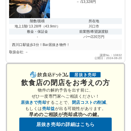
－ /13,328円
階数/面積
所在地
地上1階/ 13.28坪
（
43.9m
）
川口市
2
敷金・保証金
前業態/希望譲渡額
-
バー/220万円
西川口駅徒歩3分！Bar居抜き物件！
取扱会社: －
譲渡No.：10832
公開日：2024-08-20
飲食店の閉店をお考えの方
物件の解約予告を出す前に、
ぜひ一度専門家へご相談ください！
居抜きで売却
することで、
閉店コストの削減
、
もしくは
売却益
が出る可能性があります。
早めのご相談が売却成功への鍵。
居抜き売却の詳細はこちら