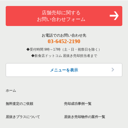
覧
川口市の和食の居抜き売却物件の案件一覧
和食の居抜き売却物件の案件一覧
川口市の飲食店の居抜き売却物件の案件一覧
店舗売却に関する
埼玉県のバーの居抜き売却物件の案件一覧
川口市の洋食の居抜き売却物件の案件一覧
お問い合わせフォーム
洋食の居抜き売却物件の案件一覧
さいたま市南区の飲食店の居抜き売却物件の案件一覧
埼玉県の居酒屋・ダイニングバーの居抜き売却物件の案件一覧
川口市のその他の居抜き売却物件の案件一覧
その他の居抜き売却物件の案件一覧
熊谷市の飲食店の居抜き売却物件の案件一覧
お電話でのお問い合わせ先
埼玉県の和食の居抜き売却物件の案件一覧
03-6452-2190
さいたま市西区の飲食店の居抜き売却物件の案件一覧
受付時間 9時～17時（土・日・祝祭日を除く）
埼玉県の洋食の居抜き売却物件の案件一覧
飲食店ドットコム 居抜き売却担当者まで
蕨市の飲食店の居抜き売却物件の案件一覧
埼玉県のその他の居抜き売却物件の案件一覧
所沢市の飲食店の居抜き売却物件の案件一覧
メニューを表示
三郷市の飲食店の居抜き売却物件の案件一覧
ホーム
志木市の飲食店の居抜き売却物件の案件一覧
無料査定のご依頼
売却成功事例一覧
川越市の飲食店の居抜き売却物件の案件一覧
居抜きプラスについて
居抜き売却物件の案件一覧
和光市の飲食店の居抜き売却物件の案件一覧