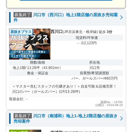
募集終了
川口市（西川口）地上1階店舗の居抜き売却案
件
西川口
居抜きプラス
(JR京浜東北・根岸線) 徒歩
3分
現賃料/坪単価
－ /12,123円
階数/面積
所在地
地上1階/ 13.28坪
（
43.901m
）
川口市
2
敷金・保証金
前業態/希望譲渡額
-
バー、ガールズバー/460万円
＜マスター含むスタッフの引継ぎあり！＞自走可能＆設備充実！
川口のバー（ガールズバー）(1F/13.28坪)
取扱会社: －
譲渡No.：10781
公開日：2024-06-10
募集終了
川口市（南浦和）地上1-地上2階店舗の居抜き
売却案件