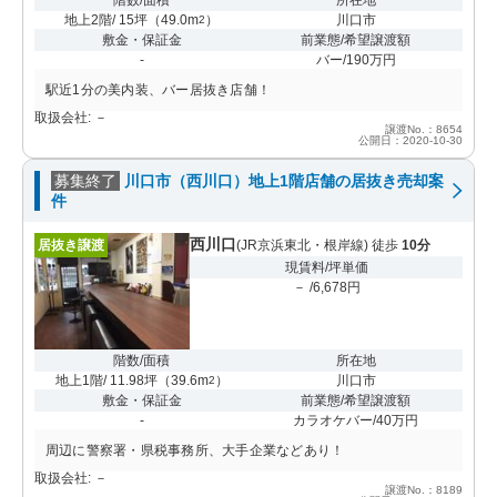
地上2階/ 15坪
（
49.0m
）
川口市
2
敷金・保証金
前業態/希望譲渡額
-
バー/190万円
駅近1分の美内装、バー居抜き店舗！
取扱会社: －
譲渡No.：8654
公開日：2020-10-30
募集終了
川口市（西川口）地上1階店舗の居抜き売却案
件
西川口
居抜き譲渡
(JR京浜東北・根岸線) 徒歩
10分
現賃料/坪単価
－ /6,678円
階数/面積
所在地
地上1階/ 11.98坪
（
39.6m
）
川口市
2
敷金・保証金
前業態/希望譲渡額
-
カラオケバー/40万円
周辺に警察署・県税事務所、大手企業などあり！
取扱会社: －
譲渡No.：8189