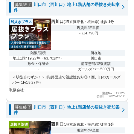
募集終了
川口市（西川口）地上1階店舗の居抜き売却案
件
西川口
居抜きプラス
(JR京浜東北・根岸線) 徒歩
1分
現賃料/坪単価
－ /14,790円
階数/面積
所在地
地上1階/ 19.27坪
（
63.702m
）
川口市
2
敷金・保証金
前業態/希望譲渡額
-
ガールズバー/600万円
＜駅徒歩わずか！＞1階路面店で視認性良好◎！西川口のガールズ
バー(1F/19.27坪)
取扱会社: －
譲渡No.：12125
公開日：2025-12-12
募集終了
川口市（西川口）地上1階店舗の居抜き売却案
件
西川口
居抜き譲渡
(JR京浜東北・根岸線) 徒歩
3分
現賃料/坪単価