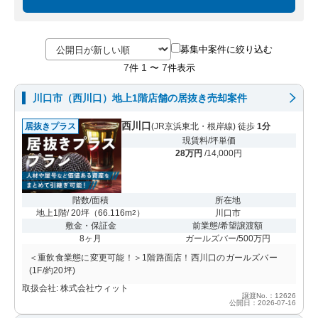
募集中案件に絞り込む
7
1
7
件
〜
件表示
川口市（西川口）地上1階店舗の居抜き売却案件
西川口
居抜きプラス
(JR京浜東北・根岸線) 徒歩
1分
現賃料/坪単価
28万円
/14,000円
階数/面積
所在地
地上1階/ 20坪
（
66.116m
）
川口市
2
敷金・保証金
前業態/希望譲渡額
8ヶ月
ガールズバー/500万円
＜重飲食業態に変更可能！＞1階路面店！西川口のガールズバー
(1F/約20坪)
取扱会社: 株式会社ウィット
譲渡No.：12626
公開日：2026-07-16