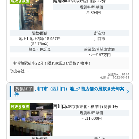
南浦和
居抜き譲渡
(JR武蔵野線) 徒歩
22分
現賃料/坪単価
－ /6,894円
階数/面積
所在地
地上1-地上2階/ 15.957坪
川口市
（
52.75m
）
2
敷金・保証金
前業態/希望譲渡額
-
バー/197万円
南浦和駅徒歩22分！隠れ家風Bar居抜き物件！
取扱会社: －
譲渡No.：9134
公開日：2022-06-23
募集終了
川口市（西川口）地上2階店舗の居抜き売却案
件
西川口
居抜き譲渡
(JR京浜東北・根岸線) 徒歩
1分
現賃料/坪単価
－ /11,000円
階数/面積
所在地