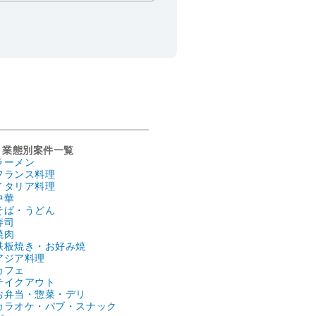
業態別案件一覧
ラーメン
フランス料理
イタリア料理
中華
そば・うどん
寿司
焼肉
鉄板焼き・お好み焼
アジア料理
カフェ
テイクアウト
お弁当・惣菜・デリ
カラオケ・パブ・スナック