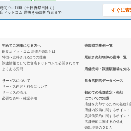
の案件一覧
案件一覧
物件の案件一覧
時間 9～17時（土日祝祭日除く）
すぐに査
店ドットコム 居抜き売却担当者まで
件の案件一覧
抜き売却物件の案件一覧
の案件一覧
物件の案件一覧
物件の案件一覧
却物件の案件一覧
初めてご利用になる方へ
売却成功事例一覧
の案件一覧
の案件一覧
クの居抜き売却物件の案件一覧
飲食店ドットコム 居抜き売却とは
特徴〜支持される2つの理由
居抜き売却物件の案件一覧
の案件一覧
却物件の案件一覧
案件一覧
譲渡情報として飲食店ドットコムで公開されます
よくある質問
店舗売却・譲渡額相場を知る
売却物件の案件一覧
抜き売却物件の案件一覧
の居抜き売却物件の案件一覧
サービスについて
飲食店閉店データベース
サービス内容と料金について
の案件一覧
クの居抜き売却物件の案件一覧
案件一覧
サービスの流れ
初めての店舗査定・売却
必要な資料・確認事項
についての知識
の案件一覧
案件一覧
案件一覧
店舗を売却するための基礎知
店舗内設備に関するポイント
売却物件の案件一覧
の居抜き売却物件の案件一覧
の案件一覧
賃貸借契約に関するポイント
店舗売却に関する心構え
の案件一覧
案件一覧
売却現場のＱ＆Ａ