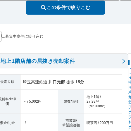
この条件で絞りこむ
募集中案件に絞り込む
地上1階店舗の居抜き売却案件
埼玉高速鉄道
川口元郷
徒歩
15分
最寄り駅
地上1階 /
現賃料/坪単
－ / 5,002円
階数/面積
27.93坪
価
（
92.33m
）
2
前業態/
敷金/礼金
- / -
喫茶店 / 200万円
希望譲渡額