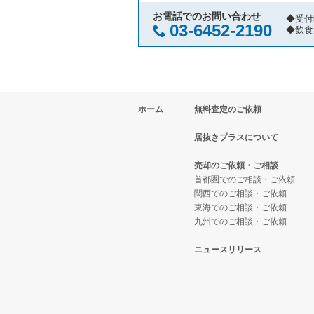
久喜市の飲食店の居抜き売却物件
埼玉県の焼肉の居抜き売却物件の
川口市のアジア料理の居抜き売却
お電話でのお問い合わせ
◆受付
03-6452-2190
◆飲食
富士見市の飲食店の居抜き売却物
埼玉県の鉄板焼き・お好み焼の居
川口市のカフェの居抜き売却物件
ふじみ野市の飲食店の居抜き売却
埼玉県のアジア料理の居抜き売却
川口市のテイクアウトの居抜き売
ホーム
無料査定のご依頼
朝霞市の飲食店の居抜き売却物件
埼玉県のカフェの居抜き売却物件
川口市のカラオケ・パブ・スナッ
居抜きプラスについて
草加市の飲食店の居抜き売却物件
埼玉県のテイクアウトの居抜き売
川口市のバーの居抜き売却物件の
売却のご依頼・ご相談
さいたま市緑区の飲食店の居抜き
埼玉県のお弁当・惣菜・デリの居
川口市の居酒屋・ダイニングバー
首都圏でのご相談・ご依頼
関西でのご相談・ご依頼
東海でのご相談・ご依頼
新座市の飲食店の居抜き売却物件
埼玉県のカラオケ・パブ・スナッ
川口市の和食の居抜き売却物件の
九州でのご相談・ご依頼
川口市の飲食店の居抜き売却物件
埼玉県のバーの居抜き売却物件の
川口市の洋食の居抜き売却物件の
ニュースリリース
さいたま市南区の飲食店の居抜き
埼玉県の居酒屋・ダイニングバー
川口市のその他の居抜き売却物件
熊谷市の飲食店の居抜き売却物件
埼玉県の和食の居抜き売却物件の