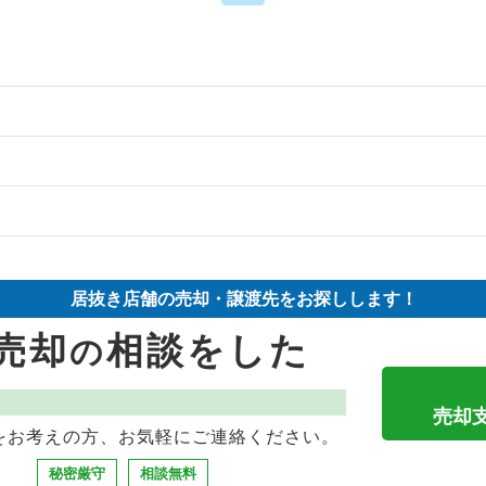
の案件一覧
の案件一覧
件の案件一覧
の案件一覧
却物件の案件一覧
件の案件一覧
居抜き店舗の売却・譲渡先をお探しします！
き売却物件の案件一覧
却物件の案件一覧
却物件の案件一覧
売却
相談をした
の
き売却物件の案件一覧
案件一覧
案件一覧
の案件一覧
却物件の案件一覧
案件一覧
売却
をお考えの方、お気軽にご連絡ください。
の案件一覧
案件一覧
案件一覧
秘密厳守
相談無料