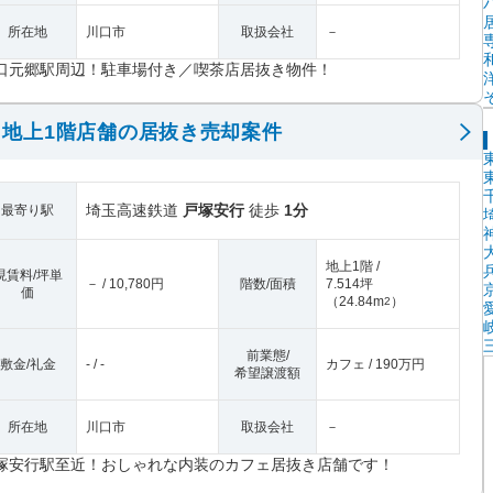
所在地
川口市
取扱会社
－
口元郷駅周辺！駐車場付き／喫茶店居抜き物件！
地上1階店舗の居抜き売却案件
埼玉高速鉄道
戸塚安行
徒歩
1分
最寄り駅
地上1階 /
現賃料/坪単
－ / 10,780円
階数/面積
7.514坪
価
（
24.84m
）
2
前業態/
敷金/礼金
- / -
カフェ / 190万円
希望譲渡額
所在地
川口市
取扱会社
－
塚安行駅至近！おしゃれな内装のカフェ居抜き店舗です！