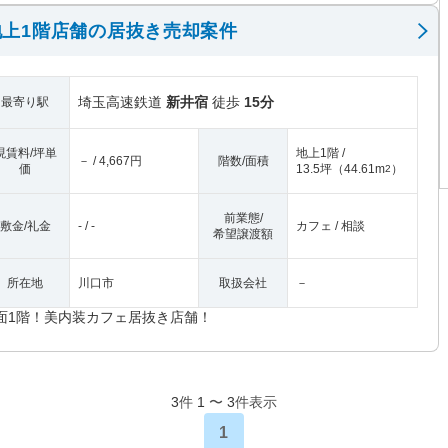
上1階店舗の居抜き売却案件
埼玉高速鉄道
新井宿
徒歩
15分
最寄り駅
現賃料/坪単
地上1階 /
－ / 4,667円
階数/面積
価
13.5坪
（
44.61m
）
2
前業態/
敷金/礼金
- / -
カフェ / 相談
希望譲渡額
所在地
川口市
取扱会社
－
面1階！美内装カフェ居抜き店舗！
3
件
1
〜
3
件表示
1