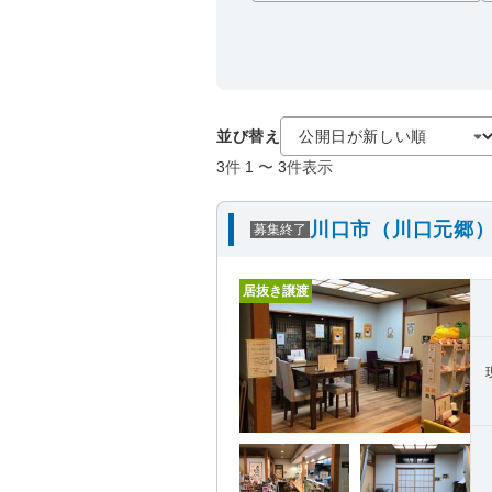
並び替え
3
件
1
〜
3
件表示
川口市（川口元郷）
募集終了
居抜き譲渡