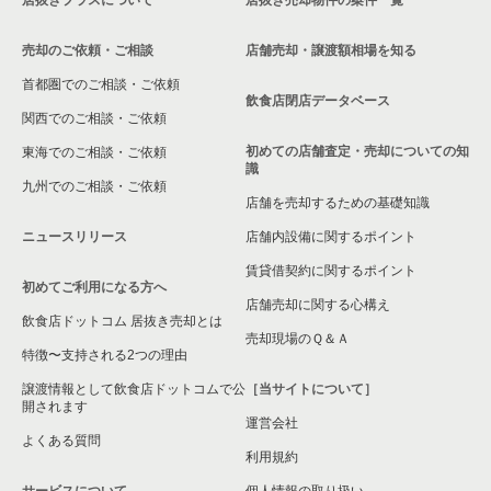
和光市の飲食店の居抜き売却物件の案件一覧
売却のご依頼・ご相談
店舗売却・譲渡額相場を知る
東松山市の飲食店の居抜き売却物件の案件一覧
首都圏でのご相談・ご依頼
さいたま市北区の飲食店の居抜き売却物件の案件一覧
飲食店閉店データベース
関西でのご相談・ご依頼
さいたま市見沼区の飲食店の居抜き売却物件の案件一覧
初めての店舗査定・売却についての知
東海でのご相談・ご依頼
識
九州でのご相談・ご依頼
春日部市の飲食店の居抜き売却物件の案件一覧
店舗を売却するための基礎知識
ニュースリリース
店舗内設備に関するポイント
さいたま市岩槻区の飲食店の居抜き売却物件の案件一覧
賃貸借契約に関するポイント
初めてご利用になる方へ
狭山市の飲食店の居抜き売却物件の案件一覧
店舗売却に関する心構え
飲食店ドットコム 居抜き売却とは
さいたま市中央区の飲食店の居抜き売却物件の案件一覧
売却現場のＱ＆Ａ
特徴〜支持される2つの理由
さいたま市桜区の飲食店の居抜き売却物件の案件一覧
譲渡情報として飲食店ドットコムで公
［当サイトについて］
開されます
運営会社
加須市の飲食店の居抜き売却物件の案件一覧
よくある質問
利用規約
鴻巣市の飲食店の居抜き売却物件の案件一覧
サービスについて
個人情報の取り扱い