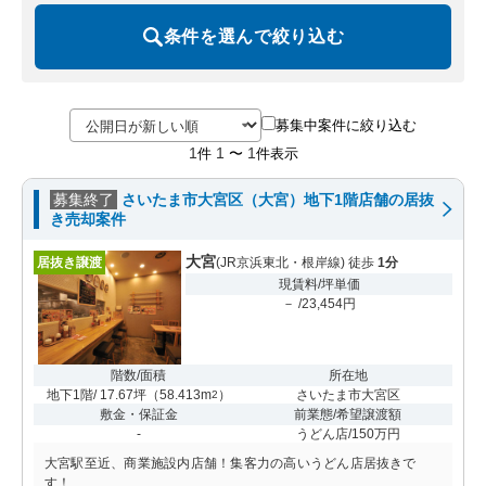
条件を選んで絞り込む
募集中案件に絞り込む
1
1
1
件
〜
件表示
募集終了
さいたま市大宮区（大宮）地下1階店舗の居抜
き売却案件
大宮
居抜き譲渡
(JR京浜東北・根岸線) 徒歩
1分
現賃料/坪単価
－ /23,454円
階数/面積
所在地
地下1階/ 17.67坪
（
58.413m
）
さいたま市大宮区
2
敷金・保証金
前業態/希望譲渡額
-
うどん店/150万円
大宮駅至近、商業施設内店舗！集客力の高いうどん店居抜きで
す！