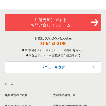
の案件一覧
専門料理の居抜き売却物件の案件一覧
新座市の飲食店の居抜き売却物件の案件一覧
埼玉県のカラオケ・パブ・スナックの居抜き売却物件の案件一
覧
さいたま市大宮区の和食の居抜き売却物件の案件一覧
和食の居抜き売却物件の案件一覧
川口市の飲食店の居抜き売却物件の案件一覧
店舗売却に関する
埼玉県のバーの居抜き売却物件の案件一覧
さいたま市大宮区のその他の居抜き売却物件の案件一覧
お問い合わせフォーム
洋食の居抜き売却物件の案件一覧
さいたま市南区の飲食店の居抜き売却物件の案件一覧
埼玉県の居酒屋・ダイニングバーの居抜き売却物件の案件一覧
その他の居抜き売却物件の案件一覧
熊谷市の飲食店の居抜き売却物件の案件一覧
お電話でのお問い合わせ先
埼玉県の和食の居抜き売却物件の案件一覧
03-6452-2190
さいたま市西区の飲食店の居抜き売却物件の案件一覧
受付時間 9時～17時（土・日・祝祭日を除く）
埼玉県の洋食の居抜き売却物件の案件一覧
飲食店ドットコム 居抜き売却担当者まで
蕨市の飲食店の居抜き売却物件の案件一覧
埼玉県のその他の居抜き売却物件の案件一覧
所沢市の飲食店の居抜き売却物件の案件一覧
メニューを表示
三郷市の飲食店の居抜き売却物件の案件一覧
ホーム
志木市の飲食店の居抜き売却物件の案件一覧
無料査定のご依頼
売却成功事例一覧
川越市の飲食店の居抜き売却物件の案件一覧
居抜きプラスについて
居抜き売却物件の案件一覧