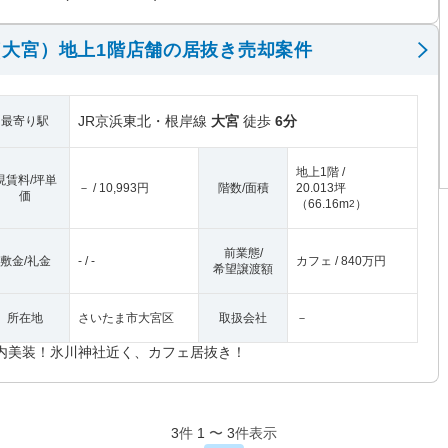
大宮）地上1階店舗の居抜き売却案件
JR京浜東北・根岸線
大宮
徒歩
6分
最寄り駅
地上1階 /
現賃料/坪単
－ / 10,993円
階数/面積
20.013坪
価
（
66.16m
）
2
前業態/
敷金/礼金
- / -
カフェ / 840万円
希望譲渡額
所在地
さいたま市大宮区
取扱会社
－
内美装！氷川神社近く、カフェ居抜き！
3
件
1
〜
3
件表示