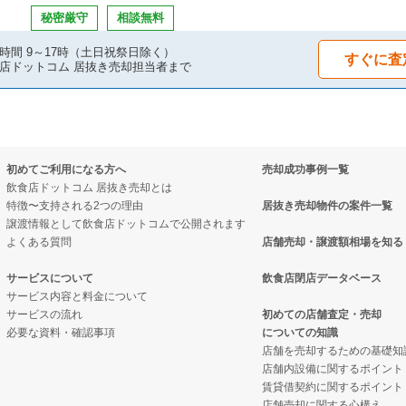
の案件一覧
案件一覧
売却物件の案件一覧
秘密厳守
相談無料
の案件一覧
案件一覧
好み焼の居抜き売却物件の案件一覧
時間 9～17時（土日祝祭日除く）
すぐに査
店ドットコム 居抜き売却担当者まで
件の案件一覧
抜き売却物件の案件一覧
居抜き売却物件の案件一覧
物件の案件一覧
物件の案件一覧
き売却物件の案件一覧
初めてご利用になる方へ
売却成功事例一覧
の案件一覧
の案件一覧
の居抜き売却物件の案件一覧
飲食店ドットコム 居抜き売却とは
特徴〜支持される2つの理由
居抜き売却物件の案件一覧
の案件一覧
却物件の案件一覧
売却物件の案件一覧
譲渡情報として飲食店ドットコムで公開されます
よくある質問
店舗売却・譲渡額相場を知る
売却物件の案件一覧
抜き売却物件の案件一覧
ニングバーの居抜き売却物件の案件一覧
サービスについて
飲食店閉店データベース
サービス内容と料金について
の案件一覧
クの居抜き売却物件の案件一覧
売却物件の案件一覧
サービスの流れ
初めての店舗査定・売却
必要な資料・確認事項
についての知識
の案件一覧
案件一覧
き売却物件の案件一覧
店舗を売却するための基礎知
店舗内設備に関するポイント
売却物件の案件一覧
の居抜き売却物件の案件一覧
賃貸借契約に関するポイント
店舗売却に関する心構え