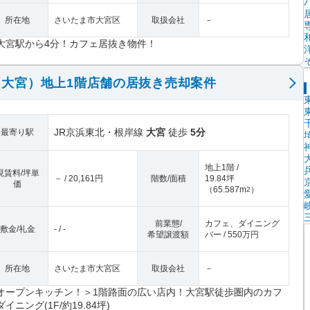
所在地
さいたま市大宮区
取扱会社
－
大宮駅から4分！カフェ居抜き物件！
大宮）地上1階店舗の居抜き売却案件
JR京浜東北・根岸線
大宮
徒歩
5分
最寄り駅
地上1階 /
現賃料/坪単
－ / 20,161円
階数/面積
19.84坪
価
（
65.587m
）
2
前業態/
カフェ、ダイニング
敷金/礼金
- / -
希望譲渡額
バー / 550万円
所在地
さいたま市大宮区
取扱会社
－
オープンキッチン！＞1階路面の広い店内！大宮駅徒歩圏内のカフ
イニング(1F/約19.84坪)