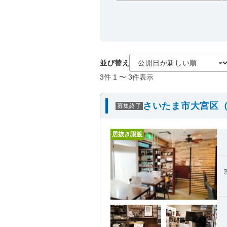
並び替え
3
件
1
〜
3
件表示
さいたま市大宮区（
募集終了
居抜き譲渡