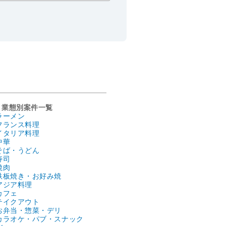
業態別案件一覧
ラーメン
フランス料理
イタリア料理
中華
そば・うどん
寿司
焼肉
鉄板焼き・お好み焼
アジア料理
カフェ
テイクアウト
お弁当・惣菜・デリ
カラオケ・パブ・スナック