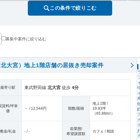
この条件で絞りこむ
募集中案件に絞り込む
北大宮）地上1階店舗の居抜き売却案件
東武野田線
北大宮
徒歩
4分
最寄り駅
地上1階 /
現賃料/坪単
－ / 12,544円
階数/面積
19.93坪
価
（
65.88m
）
2
前業態/
敷金/礼金
- / -
カフェ / 相談
希望譲渡額