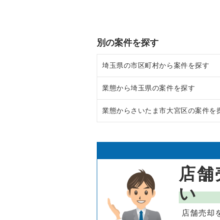
別の案件を探す
埼玉県の市区町村から案件を探す
業態から埼玉県の案件を探す
上尾市の飲食店の居抜き売却物件
業態からさいたま市大宮区の案件を
吉川市の飲食店の居抜き売却物件
埼玉県のラーメンの居抜き売却物
戸田市の飲食店の居抜き売却物件
埼玉県のフランス料理の居抜き売
さいたま市大宮区のラーメンの居
さいたま市浦和区の飲食店の居抜
埼玉県のイタリア料理の居抜き売
さいたま市大宮区のイタリア料理
店舗
さいたま市大宮区の飲食店の居抜
埼玉県の中華の居抜き売却物件の
さいたま市大宮区の中華の居抜き
い
入間市の飲食店の居抜き売却物件
埼玉県のそば・うどんの居抜き売
さいたま市大宮区のそば・うどん
店舗売却