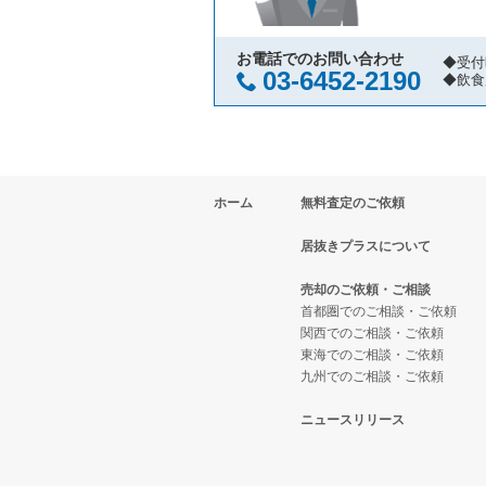
越谷市の飲食店の居抜き売却物件
埼玉県の寿司の居抜き売却物件の
さいたま市大宮区の焼肉の居抜き
久喜市の飲食店の居抜き売却物件
埼玉県の焼肉の居抜き売却物件の
さいたま市大宮区の鉄板焼き・お
お電話でのお問い合わせ
◆受付
03-6452-2190
◆飲食
富士見市の飲食店の居抜き売却物
埼玉県の鉄板焼き・お好み焼の居
さいたま市大宮区のアジア料理の
ふじみ野市の飲食店の居抜き売却
埼玉県のアジア料理の居抜き売却
さいたま市大宮区のカフェの居抜
ホーム
無料査定のご依頼
朝霞市の飲食店の居抜き売却物件
埼玉県のカフェの居抜き売却物件
さいたま市大宮区のテイクアウト
居抜きプラスについて
草加市の飲食店の居抜き売却物件
埼玉県のテイクアウトの居抜き売
さいたま市大宮区のバーの居抜き
売却のご依頼・ご相談
さいたま市緑区の飲食店の居抜き
埼玉県のお弁当・惣菜・デリの居
さいたま市大宮区の居酒屋・ダイ
首都圏でのご相談・ご依頼
関西でのご相談・ご依頼
東海でのご相談・ご依頼
新座市の飲食店の居抜き売却物件
埼玉県のカラオケ・パブ・スナッ
さいたま市大宮区の和食の居抜き
九州でのご相談・ご依頼
川口市の飲食店の居抜き売却物件
埼玉県のバーの居抜き売却物件の
さいたま市大宮区のその他の居抜
ニュースリリース
さいたま市南区の飲食店の居抜き
埼玉県の居酒屋・ダイニングバー