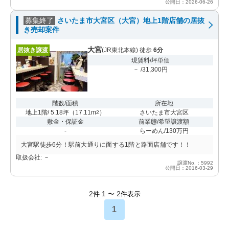
公開日：2026-06-26
募集終了
さいたま市大宮区（大宮）地上1階店舗の居抜
き売却案件
大宮
居抜き譲渡
(JR東北本線) 徒歩
6分
現賃料/坪単価
－ /31,300円
階数/面積
所在地
地上1階/ 5.18坪
（
17.11m
）
さいたま市大宮区
2
敷金・保証金
前業態/希望譲渡額
-
らーめん/130万円
大宮駅徒歩6分！駅前大通りに面する1階と路面店舗です！！
取扱会社: －
譲渡No.：5992
公開日：2016-03-29
2
1
2
件
〜
件表示
1