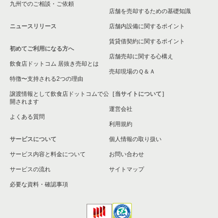
九州でのご相談・ご依頼
春日部市の飲食店の居抜き売却物件の案件一覧
店舗を売却するための基礎知識
ニュースリリース
店舗内設備に関するポイント
さいたま市岩槻区の飲食店の居抜き売却物件の案件一覧
賃貸借契約に関するポイント
初めてご利用になる方へ
狭山市の飲食店の居抜き売却物件の案件一覧
店舗売却に関する心構え
飲食店ドットコム 居抜き売却とは
さいたま市中央区の飲食店の居抜き売却物件の案件一覧
売却現場のＱ＆Ａ
特徴〜支持される2つの理由
さいたま市桜区の飲食店の居抜き売却物件の案件一覧
譲渡情報として飲食店ドットコムで公
［当サイトについて］
開されます
運営会社
加須市の飲食店の居抜き売却物件の案件一覧
よくある質問
利用規約
鴻巣市の飲食店の居抜き売却物件の案件一覧
サービスについて
個人情報の取り扱い
サービス内容と料金について
入間郡の飲食店の居抜き売却物件の案件一覧
お問い合わせ
サービスの流れ
サイトマップ
蓮田市の飲食店の居抜き売却物件の案件一覧
必要な資料・確認事項
八潮市の飲食店の居抜き売却物件の案件一覧