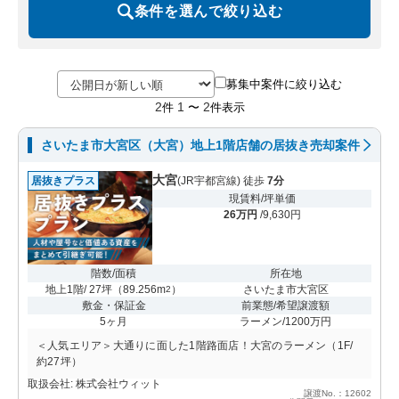
条件を選んで絞り込む
募集中案件に絞り込む
2
1
2
件
〜
件表示
さいたま市大宮区（大宮）地上1階店舗の居抜き売却案件
大宮
居抜きプラス
(JR宇都宮線) 徒歩
7分
現賃料/坪単価
26万円
/9,630円
階数/面積
所在地
地上1階/ 27坪
（
89.256m
）
さいたま市大宮区
2
敷金・保証金
前業態/希望譲渡額
5ヶ月
ラーメン/1200万円
＜人気エリア＞大通りに面した1階路面店！大宮のラーメン（1F/
約27坪）
取扱会社: 株式会社ウィット
譲渡No.：12602