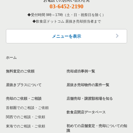
お電話でのお問い合わせ先
埼玉県の和食の居抜き売却物件の案件一覧
03-6452-2190
さいたま市西区の飲食店の居抜き売却物件の案件一覧
受付時間 9時～17時（土・日・祝祭日を除く）
埼玉県の洋食の居抜き売却物件の案件一覧
飲食店ドットコム 居抜き売却担当者まで
蕨市の飲食店の居抜き売却物件の案件一覧
埼玉県のその他の居抜き売却物件の案件一覧
所沢市の飲食店の居抜き売却物件の案件一覧
メニューを表示
三郷市の飲食店の居抜き売却物件の案件一覧
ホーム
志木市の飲食店の居抜き売却物件の案件一覧
無料査定のご依頼
売却成功事例一覧
川越市の飲食店の居抜き売却物件の案件一覧
居抜きプラスについて
居抜き売却物件の案件一覧
和光市の飲食店の居抜き売却物件の案件一覧
売却のご依頼・ご相談
店舗売却・譲渡額相場を知る
東松山市の飲食店の居抜き売却物件の案件一覧
首都圏でのご相談・ご依頼
さいたま市北区の飲食店の居抜き売却物件の案件一覧
飲食店閉店データベース
関西でのご相談・ご依頼
さいたま市見沼区の飲食店の居抜き売却物件の案件一覧
初めての店舗査定・売却についての知
東海でのご相談・ご依頼
識