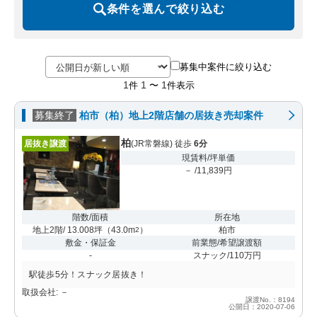
条件を選んで絞り込む
募集中案件に絞り込む
1
1
1
件
〜
件表示
募集終了
柏市（柏）地上2階店舗の居抜き売却案件
柏
居抜き譲渡
(JR常磐線) 徒歩
6分
現賃料/坪単価
－ /11,839円
階数/面積
所在地
地上2階/ 13.008坪
（
43.0m
）
柏市
2
敷金・保証金
前業態/希望譲渡額
-
スナック/110万円
駅徒歩5分！スナック居抜き！
取扱会社: －
譲渡No.：8194
公開日：2020-07-06