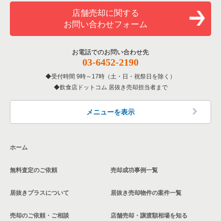
和食の居抜き売却物件の案件一覧
山武郡の飲食店の居抜き売却物件の案件一覧
店舗売却に関する
千葉県のバーの居抜き売却物件の案件一覧
お問い合わせフォーム
洋食の居抜き売却物件の案件一覧
柏市の飲食店の居抜き売却物件の案件一覧
千葉県の居酒屋・ダイニングバーの居抜き売却物件の案件一覧
その他の居抜き売却物件の案件一覧
館山市の飲食店の居抜き売却物件の案件一覧
お電話でのお問い合わせ先
千葉県の和食の居抜き売却物件の案件一覧
03-6452-2190
成田市の飲食店の居抜き売却物件の案件一覧
受付時間 9時～17時（土・日・祝祭日を除く）
千葉県の洋食の居抜き売却物件の案件一覧
飲食店ドットコム 居抜き売却担当者まで
千葉市花見川区の飲食店の居抜き売却物件の案件一覧
千葉県のその他の居抜き売却物件の案件一覧
我孫子市の飲食店の居抜き売却物件の案件一覧
メニューを表示
長生郡の飲食店の居抜き売却物件の案件一覧
ホーム
千葉市若葉区の飲食店の居抜き売却物件の案件一覧
無料査定のご依頼
売却成功事例一覧
千葉市稲毛区の飲食店の居抜き売却物件の案件一覧
居抜きプラスについて
居抜き売却物件の案件一覧
流山市の飲食店の居抜き売却物件の案件一覧
売却のご依頼・ご相談
店舗売却・譲渡額相場を知る
千葉市緑区の飲食店の居抜き売却物件の案件一覧