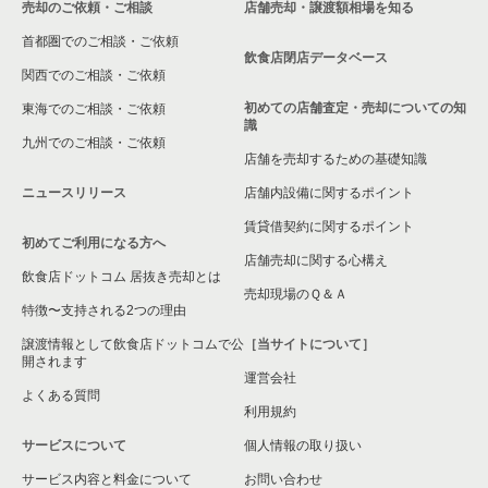
売却のご依頼・ご相談
店舗売却・譲渡額相場を知る
千葉市緑区の飲食店の居抜き売却物件の案件一覧
首都圏でのご相談・ご依頼
白井市の飲食店の居抜き売却物件の案件一覧
飲食店閉店データベース
関西でのご相談・ご依頼
初めての店舗査定・売却についての知
東海でのご相談・ご依頼
識
九州でのご相談・ご依頼
店舗を売却するための基礎知識
ニュースリリース
店舗内設備に関するポイント
賃貸借契約に関するポイント
初めてご利用になる方へ
店舗売却に関する心構え
飲食店ドットコム 居抜き売却とは
売却現場のＱ＆Ａ
特徴〜支持される2つの理由
譲渡情報として飲食店ドットコムで公
［当サイトについて］
開されます
運営会社
よくある質問
利用規約
サービスについて
個人情報の取り扱い
サービス内容と料金について
お問い合わせ