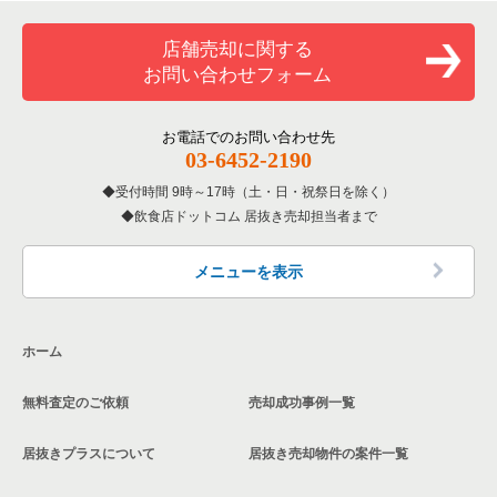
覧
和食の居抜き売却物件の案件一覧
山武郡の飲食店の居抜き売却物件の案件一覧
店舗売却に関する
千葉県のバーの居抜き売却物件の案件一覧
お問い合わせフォーム
洋食の居抜き売却物件の案件一覧
柏市の飲食店の居抜き売却物件の案件一覧
千葉県の居酒屋・ダイニングバーの居抜き売却物件の案件一覧
その他の居抜き売却物件の案件一覧
館山市の飲食店の居抜き売却物件の案件一覧
お電話でのお問い合わせ先
千葉県の和食の居抜き売却物件の案件一覧
03-6452-2190
成田市の飲食店の居抜き売却物件の案件一覧
受付時間 9時～17時（土・日・祝祭日を除く）
千葉県の洋食の居抜き売却物件の案件一覧
飲食店ドットコム 居抜き売却担当者まで
千葉市花見川区の飲食店の居抜き売却物件の案件一覧
千葉県のその他の居抜き売却物件の案件一覧
我孫子市の飲食店の居抜き売却物件の案件一覧
メニューを表示
長生郡の飲食店の居抜き売却物件の案件一覧
ホーム
千葉市若葉区の飲食店の居抜き売却物件の案件一覧
無料査定のご依頼
売却成功事例一覧
千葉市稲毛区の飲食店の居抜き売却物件の案件一覧
居抜きプラスについて
居抜き売却物件の案件一覧
流山市の飲食店の居抜き売却物件の案件一覧