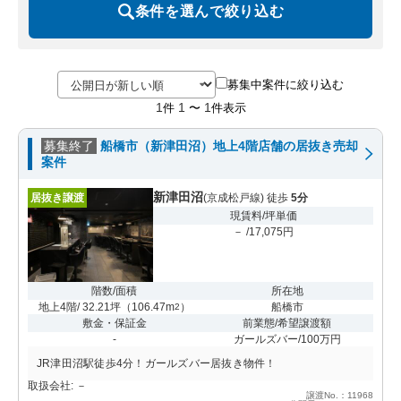
条件を選んで絞り込む
募集中案件に絞り込む
1
1
1
件
〜
件表示
募集終了
船橋市（新津田沼）地上4階店舗の居抜き売却
案件
新津田沼
居抜き譲渡
(京成松戸線) 徒歩
5分
現賃料/坪単価
－ /17,075円
階数/面積
所在地
地上4階/ 32.21坪
（
106.47m
）
船橋市
2
敷金・保証金
前業態/希望譲渡額
-
ガールズバー/100万円
JR津田沼駅徒歩4分！ガールズバー居抜き物件！
取扱会社: －
譲渡No.：11968