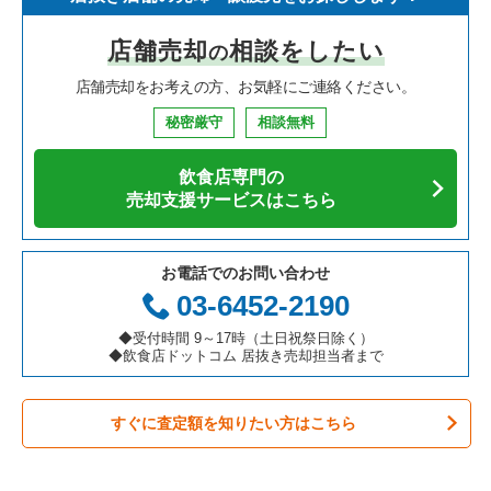
寿司の居抜き売却物件の案件一覧
神奈川県の飲食店の居抜き売却物件の案件一覧
浦安市の飲食店の居抜き売却物件の案件一覧
千葉県のイタリア料理の居抜き売却物件の案件一覧
新津田沼駅のフランス料理の居抜き売却物件の案件一覧
店舗売却
相談をしたい
の
焼肉の居抜き売却物件の案件一覧
大阪府の飲食店の居抜き売却物件の案件一覧
市川市の飲食店の居抜き売却物件の案件一覧
千葉県の中華の居抜き売却物件の案件一覧
新津田沼駅のバーの居抜き売却物件の案件一覧
店舗売却をお考えの方、お気軽にご連絡ください。
鉄板焼き・お好み焼の居抜き売却物件の案件一覧
兵庫県の飲食店の居抜き売却物件の案件一覧
松戸市の飲食店の居抜き売却物件の案件一覧
千葉県のそば・うどんの居抜き売却物件の案件一覧
新津田沼駅の居酒屋・ダイニングバーの居抜き売却物件の案件
一覧
秘密厳守
相談無料
アジア料理の居抜き売却物件の案件一覧
京都府の飲食店の居抜き売却物件の案件一覧
八千代市の飲食店の居抜き売却物件の案件一覧
千葉県の寿司の居抜き売却物件の案件一覧
新津田沼駅のその他の居抜き売却物件の案件一覧
飲食店専門の
カフェの居抜き売却物件の案件一覧
愛知県の飲食店の居抜き売却物件の案件一覧
袖ヶ浦市の飲食店の居抜き売却物件の案件一覧
千葉県の焼肉の居抜き売却物件の案件一覧
売却支援サービスはこちら
テイクアウトの居抜き売却物件の案件一覧
岐阜県の飲食店の居抜き売却物件の案件一覧
君津市の飲食店の居抜き売却物件の案件一覧
千葉県の鉄板焼き・お好み焼の居抜き売却物件の案件一覧
お電話でのお問い合わせ
お弁当・惣菜・デリの居抜き売却物件の案件一覧
三重県の飲食店の居抜き売却物件の案件一覧
習志野市の飲食店の居抜き売却物件の案件一覧
千葉県のアジア料理の居抜き売却物件の案件一覧
03-6452-2190
カラオケ・パブ・スナックの居抜き売却物件の案件一覧
千葉市美浜区の飲食店の居抜き売却物件の案件一覧
千葉県のカフェの居抜き売却物件の案件一覧
◆受付時間 9～17時（土日祝祭日除く）
◆飲食店ドットコム 居抜き売却担当者まで
バーの居抜き売却物件の案件一覧
佐倉市の飲食店の居抜き売却物件の案件一覧
千葉県のテイクアウトの居抜き売却物件の案件一覧
すぐに査定額を知りたい方はこちら
居酒屋・ダイニングバーの居抜き売却物件の案件一覧
四街道市の飲食店の居抜き売却物件の案件一覧
千葉県のお弁当・惣菜・デリの居抜き売却物件の案件一覧
専門料理の居抜き売却物件の案件一覧
印西市の飲食店の居抜き売却物件の案件一覧
千葉県のカラオケ・パブ・スナックの居抜き売却物件の案件一