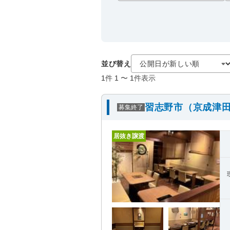
並び替え
1
件
1
〜
1
件表示
習志野市（京成津田
募集終了
居抜き譲渡