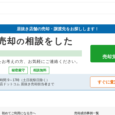
件の案件一覧
件の案件一覧
却物件の案件一覧
却物件の案件一覧
抜き売却物件の案件一覧
居抜き店舗の売却・譲渡先をお探しします！
の案件一覧
却物件の案件一覧
グバーの居抜き売却物件の案件一覧
売却
相談をした
の
の案件一覧
案件一覧
却物件の案件一覧
の案件一覧
却物件の案件一覧
売却
をお考えの方、お気軽にご連絡ください。
件の案件一覧
案件一覧
秘密厳守
相談無料
件の案件一覧
案件一覧
時間 9～17時（土日祝祭日除く）
すぐに査
店ドットコム 居抜き売却担当者まで
の案件一覧
抜き売却物件の案件一覧
件の案件一覧
物件の案件一覧
初めてご利用になる方へ
売却成功事例一覧
却物件の案件一覧
の案件一覧