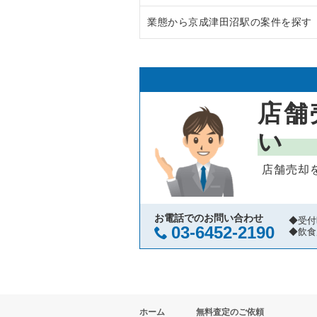
業態から京成津田沼駅の案件を探す
鎌ヶ谷市の飲食店の居抜き売却物
千葉県のラーメンの居抜き売却物
千葉市中央区の飲食店の居抜き売
千葉県のフランス料理の居抜き売
京成津田沼駅のイタリア料理の居
浦安市の飲食店の居抜き売却物件
千葉県のイタリア料理の居抜き売
京成津田沼駅の居酒屋・ダイニン
店舗
市川市の飲食店の居抜き売却物件
千葉県の中華の居抜き売却物件の
京成津田沼駅のその他の居抜き売
い
松戸市の飲食店の居抜き売却物件
千葉県のそば・うどんの居抜き売
店舗売却
八千代市の飲食店の居抜き売却物
千葉県の寿司の居抜き売却物件の
袖ヶ浦市の飲食店の居抜き売却物
千葉県の焼肉の居抜き売却物件の
お電話でのお問い合わせ
◆受付
03-6452-2190
◆飲食
君津市の飲食店の居抜き売却物件
千葉県の鉄板焼き・お好み焼の居
習志野市の飲食店の居抜き売却物
千葉県のアジア料理の居抜き売却
ホーム
無料査定のご依頼
千葉市美浜区の飲食店の居抜き売
千葉県のカフェの居抜き売却物件