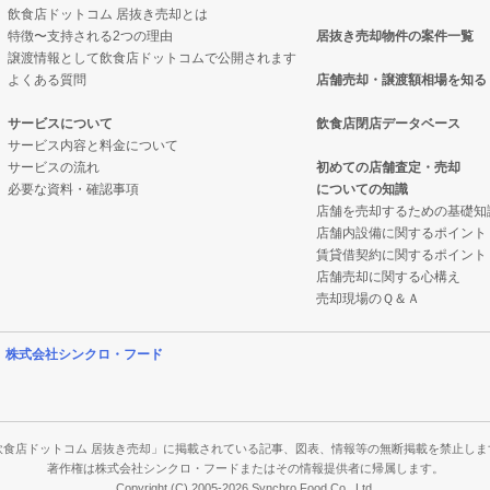
飲食店ドットコム 居抜き売却とは
特徴〜支持される2つの理由
居抜き売却物件の案件一覧
の案件一覧
却物件の案件一覧
譲渡情報として飲食店ドットコムで公開されます
よくある質問
店舗売却・譲渡額相場を知る
件の案件一覧
抜き売却物件の案件一覧
サービスについて
飲食店閉店データベース
サービス内容と料金について
の案件一覧
クの居抜き売却物件の案件一覧
サービスの流れ
初めての店舗査定・売却
必要な資料・確認事項
についての知識
の案件一覧
案件一覧
店舗を売却するための基礎知
店舗内設備に関するポイント
案件一覧
の居抜き売却物件の案件一覧
賃貸借契約に関するポイント
店舗売却に関する心構え
の案件一覧
案件一覧
売却現場のＱ＆Ａ
の案件一覧
案件一覧
営
株式会社シンクロ・フード
売却物件の案件一覧
の案件一覧
件の案件一覧
飲食店ドットコム 居抜き売却」に掲載されている記事、図表、情報等の無断掲載を禁止しま
著作権は株式会社シンクロ・フードまたはその情報提供者に帰属します。
Copyright (C) 2005-2026 Synchro Food Co., Ltd.