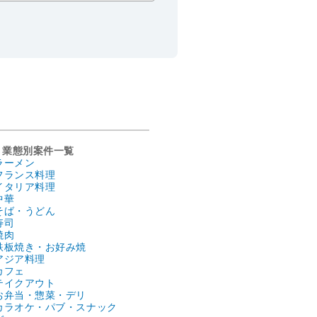
業態別案件一覧
ラーメン
フランス料理
イタリア料理
中華
そば・うどん
寿司
焼肉
鉄板焼き・お好み焼
アジア料理
カフェ
テイクアウト
お弁当・惣菜・デリ
カラオケ・パブ・スナック