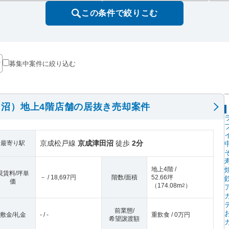
この条件で絞りこむ
募集中案件に絞り込む
沼）地上4階店舗の居抜き売却案件
京成松戸線
京成津田沼
徒歩
2分
最寄り駅
地上4階 /
現賃料/坪単
－ / 18,697円
階数/面積
52.66坪
価
（
174.08m
）
2
前業態/
敷金/礼金
- / -
重飲食 / 0万円
希望譲渡額