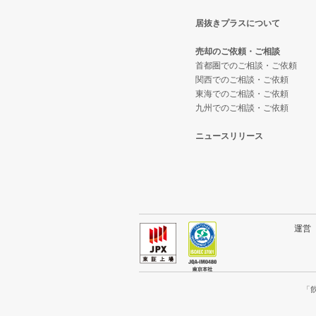
居抜きプラスについて
佐倉市の飲食店の居抜き売却物件
千葉県のテイクアウトの居抜き売
売却のご依頼・ご相談
四街道市の飲食店の居抜き売却物
千葉県のお弁当・惣菜・デリの居
首都圏でのご相談・ご依頼
関西でのご相談・ご依頼
東海でのご相談・ご依頼
印西市の飲食店の居抜き売却物件
千葉県のカラオケ・パブ・スナッ
九州でのご相談・ご依頼
山武郡の飲食店の居抜き売却物件
千葉県のバーの居抜き売却物件の
ニュースリリース
柏市の飲食店の居抜き売却物件の
千葉県の居酒屋・ダイニングバー
館山市の飲食店の居抜き売却物件
千葉県の和食の居抜き売却物件の
成田市の飲食店の居抜き売却物件
千葉県の洋食の居抜き売却物件の
運
千葉市花見川区の飲食店の居抜き
千葉県のその他の居抜き売却物件
我孫子市の飲食店の居抜き売却物
「