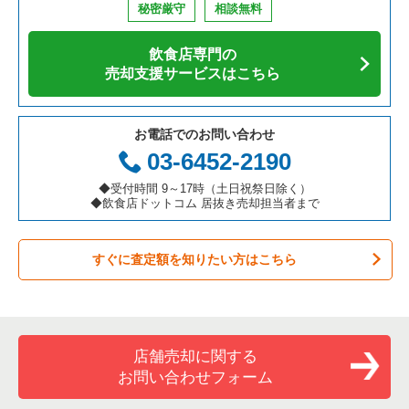
秘密厳守
相談無料
アジア料理の居抜き売却物件の案件一覧
京都府の飲食店の居抜き売却物件の案件一覧
八千代市の飲食店の居抜き売却物件の案件一覧
千葉県の寿司の居抜き売却物件の案件一覧
飲食店専門の
カフェの居抜き売却物件の案件一覧
愛知県の飲食店の居抜き売却物件の案件一覧
袖ヶ浦市の飲食店の居抜き売却物件の案件一覧
千葉県の焼肉の居抜き売却物件の案件一覧
売却支援サービスはこちら
テイクアウトの居抜き売却物件の案件一覧
岐阜県の飲食店の居抜き売却物件の案件一覧
君津市の飲食店の居抜き売却物件の案件一覧
千葉県の鉄板焼き・お好み焼の居抜き売却物件の案件一覧
お電話でのお問い合わせ
お弁当・惣菜・デリの居抜き売却物件の案件一覧
三重県の飲食店の居抜き売却物件の案件一覧
習志野市の飲食店の居抜き売却物件の案件一覧
千葉県のアジア料理の居抜き売却物件の案件一覧
03-6452-2190
カラオケ・パブ・スナックの居抜き売却物件の案件一覧
千葉市美浜区の飲食店の居抜き売却物件の案件一覧
千葉県のカフェの居抜き売却物件の案件一覧
◆受付時間 9～17時（土日祝祭日除く）
◆飲食店ドットコム 居抜き売却担当者まで
バーの居抜き売却物件の案件一覧
佐倉市の飲食店の居抜き売却物件の案件一覧
千葉県のテイクアウトの居抜き売却物件の案件一覧
すぐに査定額を知りたい方はこちら
居酒屋・ダイニングバーの居抜き売却物件の案件一覧
四街道市の飲食店の居抜き売却物件の案件一覧
千葉県のお弁当・惣菜・デリの居抜き売却物件の案件一覧
専門料理の居抜き売却物件の案件一覧
印西市の飲食店の居抜き売却物件の案件一覧
千葉県のカラオケ・パブ・スナックの居抜き売却物件の案件一
覧
和食の居抜き売却物件の案件一覧
山武郡の飲食店の居抜き売却物件の案件一覧
店舗売却に関する
千葉県のバーの居抜き売却物件の案件一覧
お問い合わせフォーム
洋食の居抜き売却物件の案件一覧
柏市の飲食店の居抜き売却物件の案件一覧
千葉県の居酒屋・ダイニングバーの居抜き売却物件の案件一覧