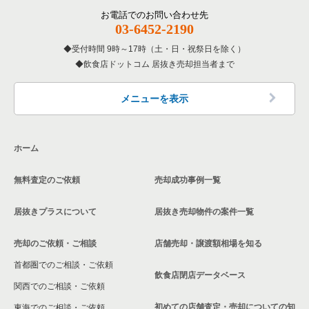
その他の居抜き売却物件の案件一覧
館山市の飲食店の居抜き売却物件の案件一覧
お電話でのお問い合わせ先
千葉県の和食の居抜き売却物件の案件一覧
03-6452-2190
成田市の飲食店の居抜き売却物件の案件一覧
受付時間 9時～17時（土・日・祝祭日を除く）
千葉県の洋食の居抜き売却物件の案件一覧
飲食店ドットコム 居抜き売却担当者まで
千葉市花見川区の飲食店の居抜き売却物件の案件一覧
千葉県のその他の居抜き売却物件の案件一覧
我孫子市の飲食店の居抜き売却物件の案件一覧
メニューを表示
長生郡の飲食店の居抜き売却物件の案件一覧
ホーム
千葉市若葉区の飲食店の居抜き売却物件の案件一覧
無料査定のご依頼
売却成功事例一覧
千葉市稲毛区の飲食店の居抜き売却物件の案件一覧
居抜きプラスについて
居抜き売却物件の案件一覧
流山市の飲食店の居抜き売却物件の案件一覧
売却のご依頼・ご相談
店舗売却・譲渡額相場を知る
千葉市緑区の飲食店の居抜き売却物件の案件一覧
首都圏でのご相談・ご依頼
白井市の飲食店の居抜き売却物件の案件一覧
飲食店閉店データベース
関西でのご相談・ご依頼
初めての店舗査定・売却についての知
東海でのご相談・ご依頼