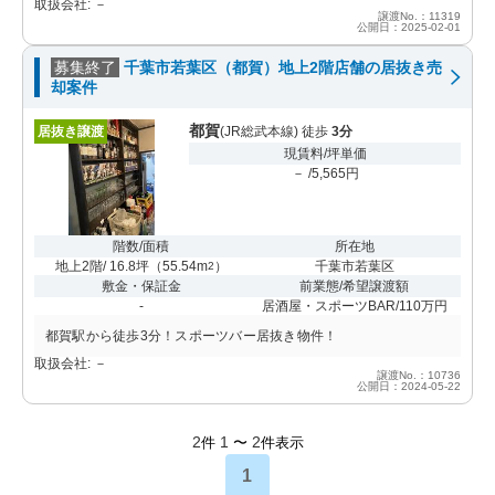
取扱会社: －
譲渡No.：11319
公開日：2025-02-01
募集終了
千葉市若葉区（都賀）地上2階店舗の居抜き売
却案件
都賀
居抜き譲渡
(JR総武本線) 徒歩
3分
現賃料/坪単価
－ /5,565円
階数/面積
所在地
地上2階/ 16.8坪
（
55.54m
）
千葉市若葉区
2
敷金・保証金
前業態/希望譲渡額
-
居酒屋・スポーツBAR/110万円
都賀駅から徒歩3分！スポーツバー居抜き物件！
取扱会社: －
譲渡No.：10736
公開日：2024-05-22
2
1
2
件
〜
件表示
1