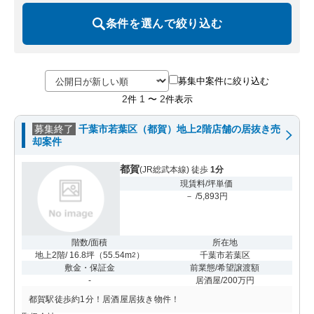
条件を選んで絞り込む
募集中案件に絞り込む
2
1
2
件
〜
件表示
募集終了
千葉市若葉区（都賀）地上2階店舗の居抜き売
却案件
都賀
(JR総武本線) 徒歩
1分
現賃料/坪単価
－ /5,893円
階数/面積
所在地
地上2階/ 16.8坪
（
55.54m
）
千葉市若葉区
2
敷金・保証金
前業態/希望譲渡額
-
居酒屋/200万円
都賀駅徒歩約1分！居酒屋居抜き物件！