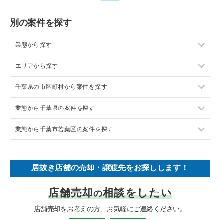
別の案件を探す
業態から探す
エリアから探す
ラーメンの居抜き売却物件の案件一覧
千葉県の市区町村から案件を探す
フランス料理の居抜き売却物件の案件一覧
東京23区の飲食店の居抜き売却物件の案件一覧
業態から千葉県の案件を探す
イタリア料理の居抜き売却物件の案件一覧
東京都下の飲食店の居抜き売却物件の案件一覧
船橋市の飲食店の居抜き売却物件の案件一覧
業態から千葉市若葉区の案件を探す
中華の居抜き売却物件の案件一覧
千葉県の飲食店の居抜き売却物件の案件一覧
鎌ヶ谷市の飲食店の居抜き売却物件の案件一覧
千葉県のラーメンの居抜き売却物件の案件一覧
そば・うどんの居抜き売却物件の案件一覧
埼玉県の飲食店の居抜き売却物件の案件一覧
千葉市中央区の飲食店の居抜き売却物件の案件一覧
千葉県のフランス料理の居抜き売却物件の案件一覧
千葉市若葉区のラーメンの居抜き売却物件の案件一覧
居抜き店舗の売却・譲渡先をお探しします！
寿司の居抜き売却物件の案件一覧
神奈川県の飲食店の居抜き売却物件の案件一覧
浦安市の飲食店の居抜き売却物件の案件一覧
千葉県のイタリア料理の居抜き売却物件の案件一覧
千葉市若葉区の居酒屋・ダイニングバーの居抜き売却物件の案
件一覧
店舗売却
相談をしたい
の
焼肉の居抜き売却物件の案件一覧
大阪府の飲食店の居抜き売却物件の案件一覧
市川市の飲食店の居抜き売却物件の案件一覧
千葉県の中華の居抜き売却物件の案件一覧
千葉市若葉区の和食の居抜き売却物件の案件一覧
店舗売却をお考えの方、お気軽にご連絡ください。
鉄板焼き・お好み焼の居抜き売却物件の案件一覧
兵庫県の飲食店の居抜き売却物件の案件一覧
松戸市の飲食店の居抜き売却物件の案件一覧
千葉県のそば・うどんの居抜き売却物件の案件一覧